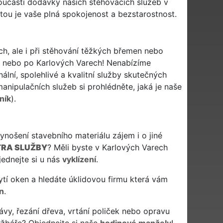
 součástí dodávky našich stěhovacích služeb v
itou je vaše plná spokojenost a bezstarostnost.
ch, ale i při stěhování těžkých břemen nebo
ů nebo po Karlových Varech! Nenabízíme
ální, spolehlivé a kvalitní služby skutečných
nipulačních služeb si prohlédněte, jaká je naše
ník
).
ošení stavebního materiálu zájem i o jiné
RA SLUŽBY
? Měli byste v Karlových Varech
ednejte si u nás
vyklízení
.
 mytí oken a hledáte úklidovou firmu která vám
n
.
ávy, řezání dřeva, vrtání poliček nebo opravu
ržbáře? Objednejte si naše
hodinové manžely
!