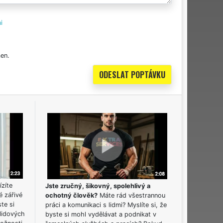
i
en.
ízíte
Jste zručný, šikovný, spolehlivý a
é zářivé
ochotný člověk?
Máte rád všestrannou
ste si
práci a komunikaci s lidmi? Myslíte si, že
lidových
byste si mohl vydělávat a podnikat v