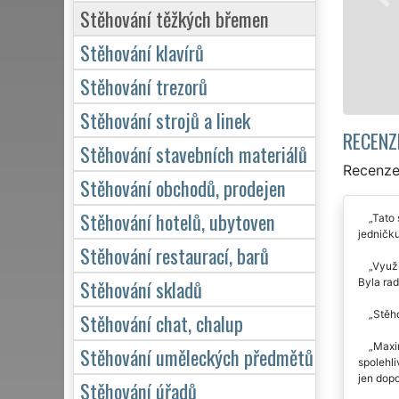
Stěhování těžkých břemen
Stěhování klavírů
Stěhování trezorů
Stěhování strojů a linek
RECENZ
Stěhování stavebních materiálů
Recenze
Stěhování obchodů, prodejen
Stěhování hotelů, ubytoven
Tato 
jedničku
Stěhování restaurací, barů
Využi
Stěhování skladů
Byla ra
Stěho
Stěhování chat, chalup
Maxim
Stěhování uměleckých předmětů
spolehli
jen dopo
Stěhování úřadů