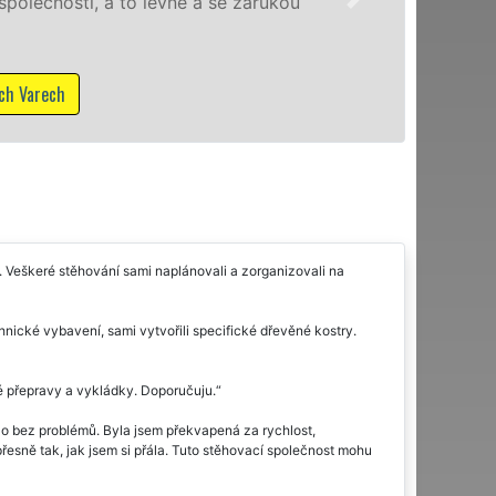
lečnosti, a to levně a se zárukou
Varech
 Veškeré stěhování sami naplánovali a zorganizovali na
hnické vybavení, sami vytvořili specifické dřevěné kostry.
é přepravy a vykládky. Doporučuju.
o bez problémů. Byla jsem překvapená za rychlost,
 přesně tak, jak jsem si přála. Tuto stěhovací společnost mohu