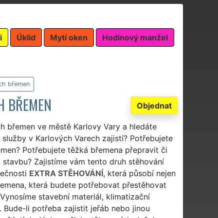
i
Úklid
Mytí oken
Hodinový manžel
ých břemen
CH BŘEMEN
Objednat
ch břemen ve městě Karlovy Vary a hledáte
 služby v Karlových Varech zajistí? Potřebujete
řemen? Potřebujete těžká břemena přepravit či
a stavbu? Zajistíme vám tento druh stěhování
lečnosti
EXTRA STĚHOVÁNÍ
, která působí nejen
břemena, která budete potřebovat přestěhovat
Vynosíme stavební materiál, klimatizační
 Bude-li potřeba zajistit jeřáb nebo jinou