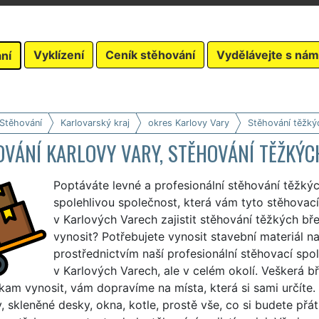
Vyklízení
Ceník stěhování
Vydělávejte s nám
ní
 Stěhování
Karlovarský kraj
okres Karlovy Vary
Stěhování těžk
OVÁNÍ KARLOVY VARY, STĚHOVÁNÍ TĚŽKÝ
Poptáváte levné a profesionální stěhování těžký
spolehlivou společnost, která vám tyto stěhovací
v Karlových Varech zajistit stěhování těžkých b
vynosit? Potřebujete vynosit stavební materiál n
prostřednictvím naší profesionální stěhovací spo
v Karlových Varech, ale v celém okolí. Veškerá 
am vynosit, vám dopravíme na místa, která si sami určíte. 
, skleněné desky, okna, kotle, prostě vše, co si budete přát.