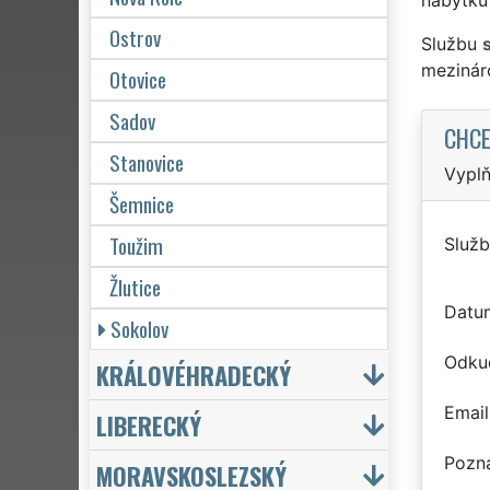
Ostrov
Službu
mezinár
Otovice
Sadov
CHCE
Stanovice
Vyplň
Šemnice
Toužim
Služb
Žlutice
Datu
Sokolov
Odku
KRÁLOVÉHRADECKÝ
Email
LIBERECKÝ
Pozn
MORAVSKOSLEZSKÝ