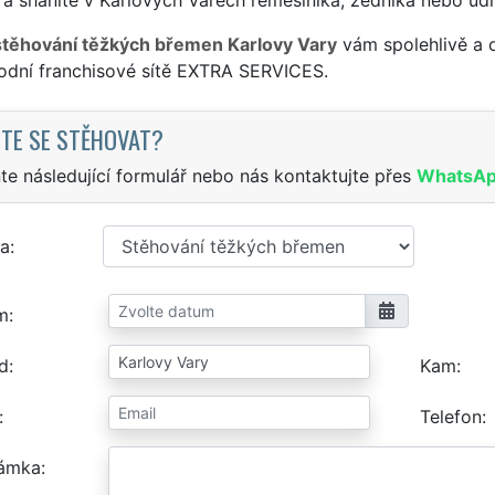
stěhování těžkých břemen Karlovy Vary
vám spolehlivě a o
odní franchisové sítě EXTRA SERVICES.
TE SE STĚHOVAT?
te následující formulář nebo nás kontaktujte přes
WhatsA
a
m
d
Kam
Telefon
ámka