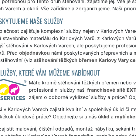
 potřebnou pro tento druh stěhování, zajistíme jej. Vše je
h Varech a okolí. Vše zařídíme a zorganizujeme. Naší prior
SKYTUJEME NAŠE SLUŽBY
lečnost zajišťuje komplexní služby nejen v Karlových Vare
í stavebního materiálu do Karlových Varů, z Karlových Var
jší stěhování v Karlových Varech, ale poskytujeme profesion
ků. Před
objednávkou
námi poskytovaných přepravních a ma
 stěhování (viz
stěhování těžkých břemen Karlovy Vary ce
SLUŽBY, KTERÉ VÁM MŮŽEME NABÍDNOUT
Máte kromě stěhování těžkých břemen nebo vyn
profesionální služby naší
franchisové sítě
EXT
zájem o odborné vyklízecí služby a práce? Obj
si v Karlových Varech zajistit kvalitní a spolehlivý úklid či
jakékoli úklidové práce? Objednejte si u nás
úklid
a
mytí oke
ajistit malování, čištění odpadů, montáž nábytku, sekání tr
a sháníte v Karlových Varech řemeslníka, zedníka nebo úd