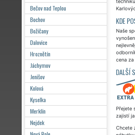
techniku
Bečov nad Teplou
Karlovýc
Bochov
KDE PO
Božičany
Naše spo
vynošen
Dalovice
nejlevně
Hroznětín
odborní
cena za
Jáchymov
DALŠÍ 
Jenišov
Kolová
Kyselka
Přejete 
Merklín
zajistí 
Nejdek
Chcete z
Nová Role
nábytku 