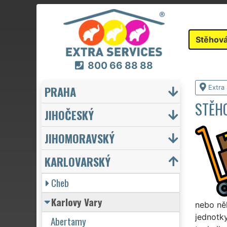
Stěhová
800 66 88 88
PRAHA
Extra
STĚH
JIHOČESKÝ
JIHOMORAVSKÝ
KARLOVARSKÝ
Cheb
Karlovy Vary
nebo něk
jednotky
Abertamy