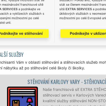
ano, využijte možnosti stát se
službách? Pokud ano, využijte 
m mezinárodní franchisové sítě
stát se členem mezinárodní fran
A SERVICES
a podnikejte ve
sítě
EXTRA SERVICES
a podnike
acích a vyklízecích službách s
úklidových službách s neomeze
zenými možnostmi po celé
možnostmi po celé Evropské uni
ké unii.
Podnikejte ve stěhování
Podnikejte v uklízen
ALŠÍ SLUŽBY
nchisanti Vám v oblasti stěhování a stěhovacích služeb mo
í nábytku až po stěhování celé školy či školky.
STĚHOVÁNÍ KARLOVY VARY - STĚHOVACÍ P
Naše franchisová síť EXTRA STĚHOVÁN
stěhovací servis v Karlových Varech. 
kvalitní služby stěhování NON-STOP 2