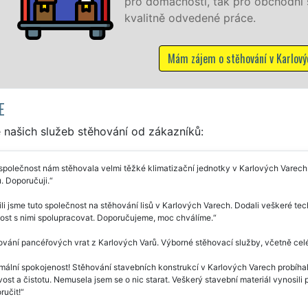
pro domácnosti, tak pro obchodní spo
kvalitně odvedené práce.
Mám zájem o stěhování v Karlových 
E
 našich služeb stěhování od zákazníků:
společnost nám stěhovala velmi těžké klimatizační jednotky v Karlových Varech.
. Doporučuji.
li jsme tuto společnost na stěhování lisů v Karlových Varech. Dodali veškeré tec
dost s nimi spolupracovat. Doporučujeme, moc chválíme.
vání pancéřových vrat z Karlových Varů. Výborné stěhovací služby, včetně cel
ální spokojenost! Stěhování stavebních konstrukcí v Karlových Varech probíhal
vost a čistotu. Nemusela jsem se o nic starat. Veškerý stavební materiál vynosili
ručit!