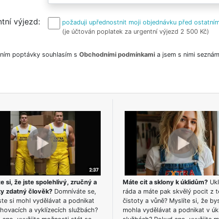
tní výjezd
požaduji upřednostnit moji objednávku před ostatním
(je účtován poplatek za urgentní výjezd 2 500 Kč)
ním poptávky souhlasím s
Obchodními podmínkami
a jsem s nimi seznám
e si, že jste spolehlivý, zručný a
Máte cit a sklony k úklidům?
Ukl
ky zdatný člověk?
Domníváte se,
ráda a máte pak skvělý pocit z t
te si mohl vydělávat a podnikat
čistoty a vůně? Myslíte si, že by
hovacích a vyklízecích službách?
mohla vydělávat a podnikat v úk