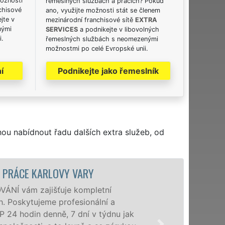
možnosti
řemeslných službách a pracích? Pokud
chisové
ano, využijte možnosti stát se členem
jte v
mezinárodní franchisové sítě
EXTRA
nými
SERVICES
a podnikejte v libovolných
i.
řemeslných službách s neomezenými
možnostmi po celé Evropské unii.
í
Podnikejte jako řemeslník
hou nabídnout řadu dalších extra služeb, od
RÁCE KARLOVY VARY
Í vám zajišťuje kompletní
Poskytujeme profesionální a
4 hodin denně, 7 dní v týdnu jak