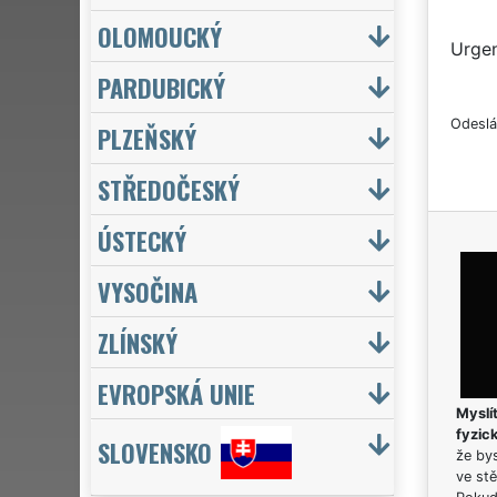
OLOMOUCKÝ
Urgen
PARDUBICKÝ
Odeslá
PLZEŇSKÝ
STŘEDOČESKÝ
ÚSTECKÝ
VYSOČINA
ZLÍNSKÝ
EVROPSKÁ UNIE
Myslít
fyzic
SLOVENSKO
že bys
ve stě