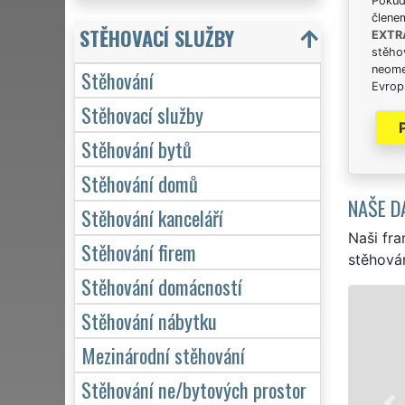
Pokud 
člene
STĚHOVACÍ SLUŽBY
EXTR
stěhov
neome
Stěhování
Evrops
Stěhovací služby
Stěhování bytů
Stěhování domů
NAŠE D
Stěhování kanceláří
Naši fra
Stěhování firem
stěhován
Stěhování domácností
Stěhování nábytku
Mezinárodní stěhování
Stěhování ne/bytových prostor