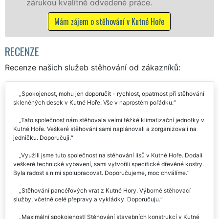
odvedené práce.
Nabízíme stěhovací
včetně víkendů a svá
stěhování v Kutné Hoře
Mám zájem o stěhova
RECENZE
Recenze našich služeb stěhování od zákazníků:
Spokojenost, mohu jen doporučit - rychlost, opatrnost při stěhování
skleněných desek v Kutné Hoře. Vše v naprostém pořádku.
Tato společnost nám stěhovala velmi těžké klimatizační jednotky v
Kutné Hoře. Veškeré stěhování sami naplánovali a zorganizovali na
jedničku. Doporučuji.
Využili jsme tuto společnost na stěhování lisů v Kutné Hoře. Dodali
veškeré technické vybavení, sami vytvořili specifické dřevěné kostry.
Byla radost s nimi spolupracovat. Doporučujeme, moc chválíme.
Stěhování pancéřových vrat z Kutné Hory. Výborné stěhovací
služby, včetně celé přepravy a vykládky. Doporučuju.