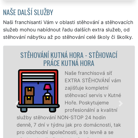
NAŠE DALŠÍ SLUŽBY
Naši franchisanti Vám v oblasti stěhování a stěhovacích
služeb mohou nabídnout řadu dalších extra služeb, od
stěhování nábytku až po stěhování celé školy či školky.
TNÁ HORA - STĚHOVACÍ
STĚHOVACÍ SLU
E KUTNÁ HORA
STĚHOVACÍ FI
Naše franchisová síť
EXTRA STĚHOVÁNÍ vám
zajišťuje kompletní
stěhovací servis v Kutné
Hoře. Poskytujeme
profesionální a kvalitní
 NON-STOP 24 hodin
služby zajišťujeme 
nu jak pro domácnosti, tak
celém okresu Kutná H
čnosti, a to levně a se
franchisové sítě EX