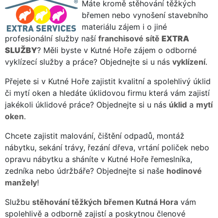
Máte kromě stěhování těžkých
břemen nebo vynošení stavebního
materiálu zájem i o jiné
profesionální služby naší
franchisové sítě
EXTRA
SLUŽBY
? Měli byste v Kutné Hoře zájem o odborné
vyklízecí služby a práce? Objednejte si u nás
vyklízení
.
Přejete si v Kutné Hoře zajistit kvalitní a spolehlivý úklid
či mytí oken a hledáte úklidovou firmu která vám zajistí
jakékoli úklidové práce? Objednejte si u nás
úklid
a
mytí
oken
.
Chcete zajistit malování, čištění odpadů, montáž
nábytku, sekání trávy, řezání dřeva, vrtání poliček nebo
opravu nábytku a sháníte v Kutné Hoře řemeslníka,
zedníka nebo údržbáře? Objednejte si naše
hodinové
manžely
!
Službu
stěhování těžkých břemen Kutná Hora
vám
spolehlivě a odborně zajistí a poskytnou členové