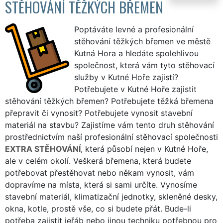
STĚHOVÁNÍ TĚŽKÝCH BŘEMEN
Poptáváte levné a profesionální
stěhování těžkých břemen ve městě
Kutná Hora a hledáte spolehlivou
společnost, která vám tyto stěhovací
služby v Kutné Hoře zajistí?
Potřebujete v Kutné Hoře zajistit
stěhování těžkých břemen? Potřebujete těžká břemena
přepravit či vynosit? Potřebujete vynosit stavební
materiál na stavbu? Zajistíme vám tento druh stěhování
prostřednictvím naší profesionální stěhovací společnosti
EXTRA STĚHOVÁNÍ
, která působí nejen v Kutné Hoře,
ale v celém okolí. Veškerá břemena, která budete
potřebovat přestěhovat nebo někam vynosit, vám
dopravíme na místa, která si sami určíte. Vynosíme
stavební materiál, klimatizační jednotky, skleněné desky,
okna, kotle, prostě vše, co si budete přát. Bude-li
potřeba zajistit jeřáb nebo jinou techniku potřebnou pro