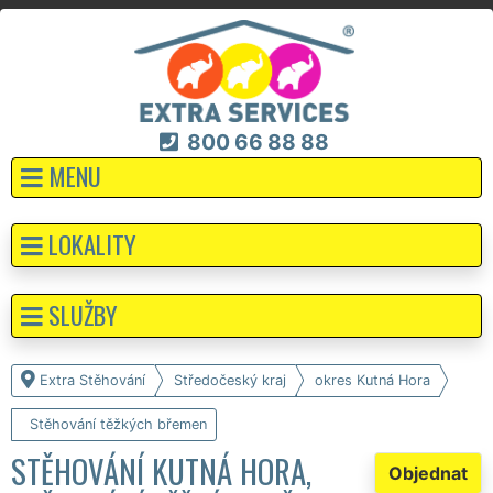
800 66 88 88
MENU
LOKALITY
SLUŽBY
Extra Stěhování
Středočeský kraj
okres Kutná Hora
Stěhování těžkých břemen
STĚHOVÁNÍ KUTNÁ HORA,
Objednat