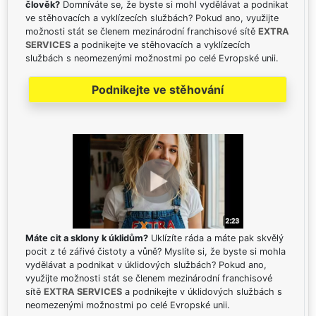
člověk?
Domníváte se, že byste si mohl vydělávat a podnikat
ve stěhovacích a vyklízecích službách? Pokud ano, využijte
možnosti stát se členem mezinárodní franchisové sítě
EXTRA
SERVICES
a podnikejte ve stěhovacích a vyklízecích
službách s neomezenými možnostmi po celé Evropské unii.
Podnikejte ve stěhování
Máte cit a sklony k úklidům?
Uklízíte ráda a máte pak skvělý
pocit z té zářivé čistoty a vůně? Myslíte si, že byste si mohla
vydělávat a podnikat v úklidových službách? Pokud ano,
využijte možnosti stát se členem mezinárodní franchisové
sítě
EXTRA SERVICES
a podnikejte v úklidových službách s
neomezenými možnostmi po celé Evropské unii.