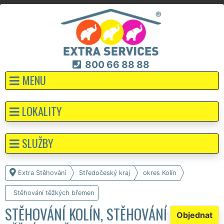
800 66 88 88
MENU
LOKALITY
SLUŽBY
Extra Stěhování
Středočeský kraj
okres Kolín
Stěhování těžkých břemen
STĚHOVÁNÍ KOLÍN, STĚHOVÁNÍ
Objednat