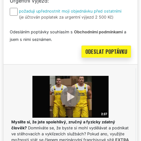
Urgentní výjezd
požaduji upřednostnit moji objednávku před ostatními
(je účtován poplatek za urgentní výjezd 2 500 Kč)
Odesláním poptávky souhlasím s
Obchodními podmínkami
a
jsem s nimi seznámen.
Myslíte si, že jste spolehlivý, zručný a fyzicky zdatný
člověk?
Domníváte se, že byste si mohl vydělávat a podnikat
ve stěhovacích a vyklízecích službách? Pokud ano, využijte
možnosti stát se členem mezinárodní franchisové sítě
EXTRA