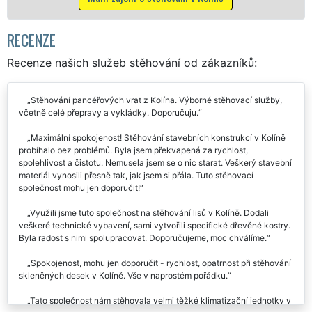
Mám zájem o stěhovac
RECENZE
Recenze našich služeb stěhování od zákazníků:
Stěhování pancéřových vrat z Kolína. Výborné stěhovací služby,
včetně celé přepravy a vykládky. Doporučuju.
Maximální spokojenost! Stěhování stavebních konstrukcí v Kolíně
probíhalo bez problémů. Byla jsem překvapená za rychlost,
spolehlivost a čistotu. Nemusela jsem se o nic starat. Veškerý stavební
materiál vynosili přesně tak, jak jsem si přála. Tuto stěhovací
společnost mohu jen doporučit!
Využili jsme tuto společnost na stěhování lisů v Kolíně. Dodali
veškeré technické vybavení, sami vytvořili specifické dřevěné kostry.
Byla radost s nimi spolupracovat. Doporučujeme, moc chválíme.
Spokojenost, mohu jen doporučit - rychlost, opatrnost při stěhování
skleněných desek v Kolíně. Vše v naprostém pořádku.