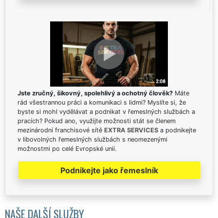
Jste zručný, šikovný, spolehlivý a ochotný člověk?
Máte
rád všestrannou práci a komunikaci s lidmi? Myslíte si, že
byste si mohl vydělávat a podnikat v řemeslných službách a
pracích? Pokud ano, využijte možnosti stát se členem
mezinárodní franchisové sítě
EXTRA SERVICES
a podnikejte
v libovolných řemeslných službách s neomezenými
možnostmi po celé Evropské unii.
Podnikejte jako řemeslník
NAŠE DALŠÍ SLUŽBY