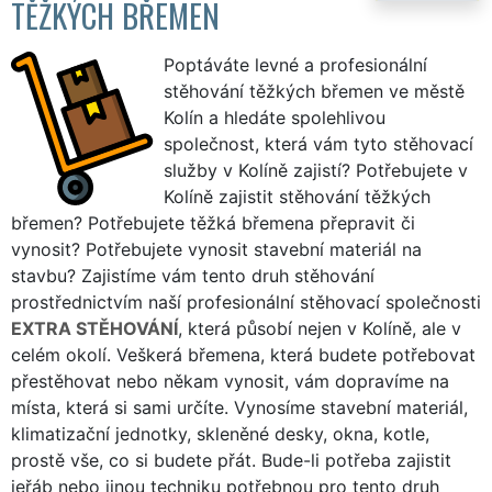
TĚŽKÝCH BŘEMEN
Poptáváte levné a profesionální
stěhování těžkých břemen ve městě
Kolín a hledáte spolehlivou
společnost, která vám tyto stěhovací
služby v Kolíně zajistí? Potřebujete v
Kolíně zajistit stěhování těžkých
břemen? Potřebujete těžká břemena přepravit či
vynosit? Potřebujete vynosit stavební materiál na
stavbu? Zajistíme vám tento druh stěhování
prostřednictvím naší profesionální stěhovací společnosti
EXTRA STĚHOVÁNÍ
, která působí nejen v Kolíně, ale v
celém okolí. Veškerá břemena, která budete potřebovat
přestěhovat nebo někam vynosit, vám dopravíme na
místa, která si sami určíte. Vynosíme stavební materiál,
klimatizační jednotky, skleněné desky, okna, kotle,
prostě vše, co si budete přát. Bude-li potřeba zajistit
jeřáb nebo jinou techniku potřebnou pro tento druh