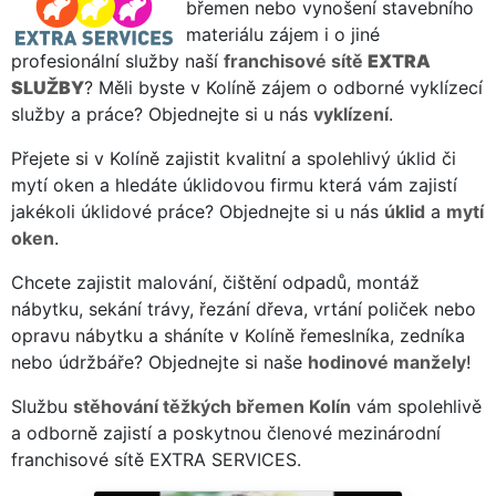
břemen nebo vynošení stavebního
materiálu zájem i o jiné
profesionální služby naší
franchisové sítě
EXTRA
SLUŽBY
? Měli byste v Kolíně zájem o odborné vyklízecí
služby a práce? Objednejte si u nás
vyklízení
.
Přejete si v Kolíně zajistit kvalitní a spolehlivý úklid či
mytí oken a hledáte úklidovou firmu která vám zajistí
jakékoli úklidové práce? Objednejte si u nás
úklid
a
mytí
oken
.
Chcete zajistit malování, čištění odpadů, montáž
nábytku, sekání trávy, řezání dřeva, vrtání poliček nebo
opravu nábytku a sháníte v Kolíně řemeslníka, zedníka
nebo údržbáře? Objednejte si naše
hodinové manžely
!
Službu
stěhování těžkých břemen Kolín
vám spolehlivě
a odborně zajistí a poskytnou členové mezinárodní
franchisové sítě EXTRA SERVICES.