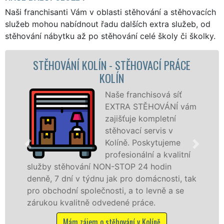
Naši franchisanti Vám v oblasti stěhování a stěhovacích
služeb mohou nabídnout řadu dalších extra služeb, od
stěhování nábytku až po stěhování celé školy či školky.
 - STĚHOVACÍ PRÁCE
STĚHOVACÍ SLUŽBA K
OLÍN
FIRMA 
Naše franchisová síť
EXTRA STĚHOVÁNÍ vám
zajišťuje kompletní
stěhovací servis v
Kolíně. Poskytujeme
profesionální a kvalitní
ON-STOP 24 hodin
služby zajišťujeme dom
 jak pro domácnosti, tak
celém okresu Kolín se z
osti, a to levně a se
franchisové sítě EXTR
vedené práce.
Nabízíme stěhovací sl
včetně víkendů a svátků
těhování v Kolíně