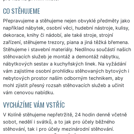
CO STĚHUJEME
Přepravujeme a stěhujeme nejen obvyklé předměty jako
například nábytek, osobní věci, hudební nástroje, kulisy,
dekorace, knihy či nádobí, ale také stroje, strojní
zařízení, stěhujeme trezory, piana a jiná těžká břemena.
Stěhujeme i stavební materiály. Nedílnou součástí našich
stěhovacích služeb je montáž a demontáž nábytku,
nábytkových sestav a kuchyňských linek. Na vyžádání
vám zajistíme osobní prohlídku stěhovaných bytových i
nebytových prostor naším odborným technikem, aby
mohl zjistit přesný rozsah stěhovacích služeb a učinit
vám cenovou nabídku.
VYCHÁZÍME VÁM VSTŘÍC
V Kolíně stěhujeme nepřetržitě, 24 hodin denně včetně
sobot, nedělí i svátků, a to jak pro účely běžného
stěhování, tak i pro účely mezinárodní stěhování.