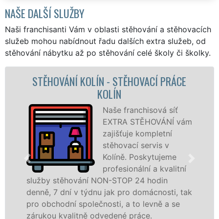
NAŠE DALŠÍ SLUŽBY
Naši franchisanti Vám v oblasti stěhování a stěhovacích
služeb mohou nabídnout řadu dalších extra služeb, od
stěhování nábytku až po stěhování celé školy či školky.
ÁCE
STĚHOVACÍ SLUŽBA KOLÍN - STĚHOVAC
FIRMA KOLÍN
ť
Poskytujeme
 vám
stěhovací služby 
Kolíně na špičkov
úrovni se speciáln
e
stěhovací
itní
technikou. Tyto
služby zajišťujeme domácnostem i firmám 
, tak
celém okresu Kolín se zárukou kvality
se
franchisové sítě EXTRA STĚHOVÁNÍ.
Nabízíme stěhovací služby NON-STOP