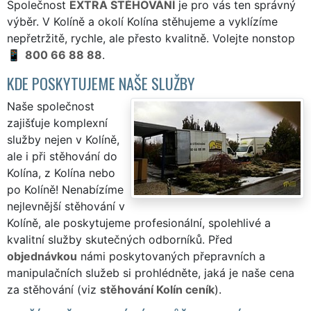
Společnost
EXTRA STĚHOVÁNÍ
je pro vás ten správný
výběr. V Kolíně a okolí Kolína stěhujeme a vyklízíme
nepřetržitě, rychle, ale přesto kvalitně. Volejte nonstop
800 66 88 88
.
KDE POSKYTUJEME NAŠE SLUŽBY
Naše společnost
zajišťuje komplexní
služby nejen v Kolíně,
ale i při stěhování do
Kolína, z Kolína nebo
po Kolíně! Nenabízíme
nejlevnější stěhování v
Kolíně, ale poskytujeme profesionální, spolehlivé a
kvalitní služby skutečných odborníků. Před
objednávkou
námi poskytovaných přepravních a
manipulačních služeb si prohlédněte, jaká je naše cena
za stěhování (viz
stěhování Kolín ceník
).