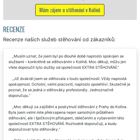
včetně víkendů a svátků bez příplatků.
Mám zájem o stěhovací služby v Kolíně
RECENZE
Recenze našich služeb stěhování od zákazníků:
Musím uznat, že jsem byl po dlouhé době naprosto spokojen se
službami – konkrétně se stěhováním v Kolíně. Moc děkuji, můžu jen
vřele doporučit tyto služby od společnosti EXTRA STĚHOVÁNÍ.
Již dvakrát jsem se stěhovala s touto společností. Vždy naprostá
spokojenost. Ochotní, velmi pracovití, naprosto spolehliví. Skutečně je
poznat, že se jedná o stěhováky profesionály. Jednoznačně
doporučuju.
Moc děkuji za zajištění a poskytnutí stěhování z Prahy do Kolína.
Byla jsem velmi mile překvapena nejen samotným průběhem
stěhování, ale i špičkovým přístupem, oblečením a vybavením této
společnosti EXTRA STĚHOVÁNÍ. Rozhodně doporučuji, a budu
doporučovat tyto stěhováky.