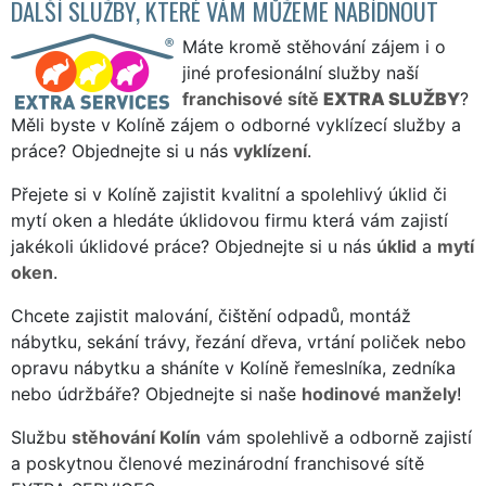
DALŠÍ SLUŽBY, KTERÉ VÁM MŮŽEME NABÍDNOUT
Máte kromě stěhování zájem i o
jiné profesionální služby naší
franchisové sítě
EXTRA SLUŽBY
?
Měli byste v Kolíně zájem o odborné vyklízecí služby a
práce? Objednejte si u nás
vyklízení
.
Přejete si v Kolíně zajistit kvalitní a spolehlivý úklid či
mytí oken a hledáte úklidovou firmu která vám zajistí
jakékoli úklidové práce? Objednejte si u nás
úklid
a
mytí
oken
.
Chcete zajistit malování, čištění odpadů, montáž
nábytku, sekání trávy, řezání dřeva, vrtání poliček nebo
opravu nábytku a sháníte v Kolíně řemeslníka, zedníka
nebo údržbáře? Objednejte si naše
hodinové manžely
!
Službu
stěhování Kolín
vám spolehlivě a odborně zajistí
a poskytnou členové mezinárodní franchisové sítě