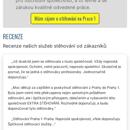
franchisové sítě EXTRA STĚHOVÁNÍ.
Nabízíme stěhovací služby NON-STOP
včetně víkendů a svátků bez příplatků.
Mám zájem o stěhovací služby na Praze 1
RECENZE
Recenze našich služeb stěhování od zákazníků:
Již dvakrát jsem se stěhovala s touto společností. Vždy naprostá
spokojenost. Ochotní, velmi pracovití, naprosto spolehliví. Skutečně je
poznat, že se jedná o stěhováky profesionály. Jednoznačně
doporučuju.
Moc děkuji za zajištění a poskytnutí stěhování z Prahy do Prahy 1.
Byla jsem velmi mile překvapena nejen samotným průběhem
stěhování, ale i špičkovým přístupem, oblečením a vybavením této
společnosti EXTRA STĚHOVÁNÍ. Rozhodně doporučuji, a budu
doporučovat tyto stěhováky.
Stěhování Praha 1-Praha. Naprostá spokojenost, vřele doporučuju.