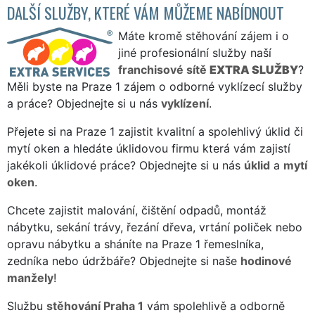
DALŠÍ SLUŽBY, KTERÉ VÁM MŮŽEME NABÍDNOUT
Máte kromě stěhování zájem i o
jiné profesionální služby naší
franchisové sítě
EXTRA SLUŽBY
?
Měli byste na Praze 1 zájem o odborné vyklízecí služby
a práce? Objednejte si u nás
vyklízení
.
Přejete si na Praze 1 zajistit kvalitní a spolehlivý úklid či
mytí oken a hledáte úklidovou firmu která vám zajistí
jakékoli úklidové práce? Objednejte si u nás
úklid
a
mytí
oken
.
Chcete zajistit malování, čištění odpadů, montáž
nábytku, sekání trávy, řezání dřeva, vrtání poliček nebo
opravu nábytku a sháníte na Praze 1 řemeslníka,
zedníka nebo údržbáře? Objednejte si naše
hodinové
manžely
!
Službu
stěhování Praha 1
vám spolehlivě a odborně