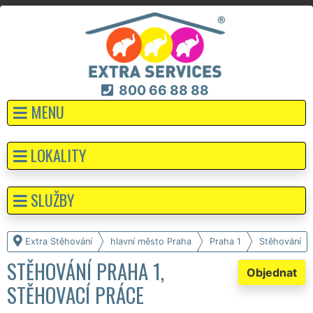
800 66 88 88
MENU
LOKALITY
SLUŽBY
Extra Stěhování
hlavní město Praha
Praha 1
Stěhování
STĚHOVÁNÍ PRAHA 1,
Objednat
STĚHOVACÍ PRÁCE