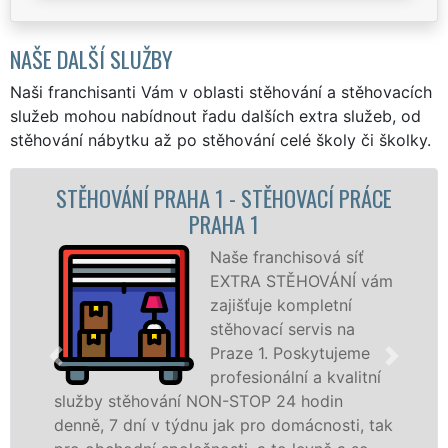
NAŠE DALŠÍ SLUŽBY
Naši franchisanti Vám v oblasti stěhování a stěhovacích
služeb mohou nabídnout řadu dalších extra služeb, od
stěhování nábytku až po stěhování celé školy či školky.
STĚHOVACÍ SLUŽBA PRAHA 1 -
STĚHOVACÍ FIRMA PRAHA 1
Poskytujeme
stěhovací služby na
Praze 1 na špičkové
úrovni se speciální
stěhovací
technikou. Tyto
služby zajišťujeme domácnostem i firmám v
celém okresu Praha 1 se zárukou kvality