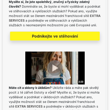
Myslíte si, že jste spolehlivý, zručný a fyzicky zdatný
člověk?
Domníváte se, že byste si mohl vydělávat a podnikat
ve stěhovacích a vyklízecích službách? Pokud ano, využijte
možnosti stát se členem mezinárodní franchisové sítě
EXTRA
SERVICES
a podnikejte ve stěhovacích a vyklízecích
službách s neomezenými možnostmi po celé Evropské unii.
Podnikejte ve stěhování
Máte cit a sklony k úklidům?
Uklízíte ráda a máte pak skvělý
pocit z té zářivé čistoty a vůně? Myslíte si, že byste si mohla
vydělávat a podnikat v úklidových službách? Pokud ano,
využijte možnosti stát se členem mezinárodní franchisové
sítě
EXTRA SERVICES
a podnikejte v úklidových službách s