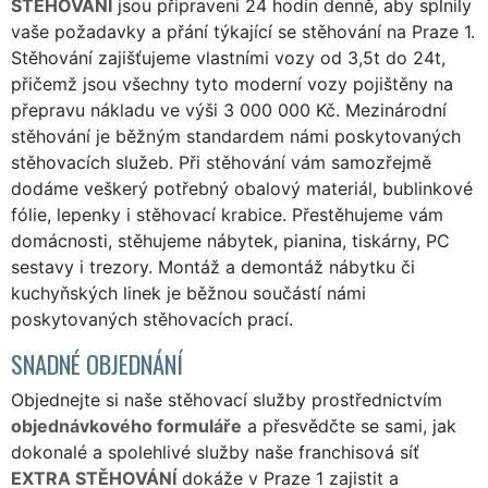
STĚHOVÁNÍ
jsou připraveni 24 hodin denně, aby splnily
vaše požadavky a přání týkající se stěhování na Praze 1.
Stěhování zajišťujeme vlastními vozy od 3,5t do 24t,
přičemž jsou všechny tyto moderní vozy pojištěny na
přepravu nákladu ve výši 3 000 000 Kč. Mezinárodní
stěhování je běžným standardem námi poskytovaných
stěhovacích služeb. Při stěhování vám samozřejmě
dodáme veškerý potřebný obalový materiál, bublinkové
fólie, lepenky i stěhovací krabice. Přestěhujeme vám
domácnosti, stěhujeme nábytek, pianina, tiskárny, PC
sestavy i trezory. Montáž a demontáž nábytku či
kuchyňských linek je běžnou součástí námi
poskytovaných stěhovacích prací.
SNADNÉ OBJEDNÁNÍ
Objednejte si naše stěhovací služby prostřednictvím
objednávkového formuláře
a přesvědčte se sami, jak
dokonalé a spolehlivé služby naše franchisová síť
EXTRA STĚHOVÁNÍ
dokáže v Praze 1 zajistit a