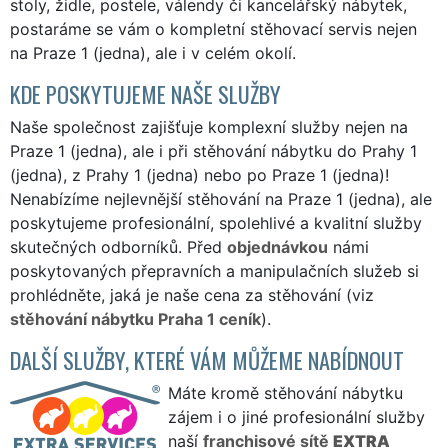
stoly, židle, postele, válendy či kancelářský nábytek,
postaráme se vám o kompletní stěhovací servis nejen
na Praze 1 (jedna), ale i v celém okolí.
KDE POSKYTUJEME NAŠE SLUŽBY
Naše společnost zajišťuje komplexní služby nejen na
Praze 1 (jedna), ale i při stěhování nábytku do Prahy 1
(jedna), z Prahy 1 (jedna) nebo po Praze 1 (jedna)!
Nenabízíme nejlevnější stěhování na Praze 1 (jedna), ale
poskytujeme profesionální, spolehlivé a kvalitní služby
skutečných odborníků. Před
objednávkou
námi
poskytovaných přepravních a manipulačních služeb si
prohlédněte, jaká je naše cena za stěhování (viz
stěhování nábytku Praha 1 ceník
).
DALŠÍ SLUŽBY, KTERÉ VÁM MŮŽEME NABÍDNOUT
Máte kromě stěhování nábytku
zájem i o jiné profesionální služby
naší
franchisové sítě
EXTRA