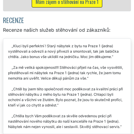
ájem o stěhování na Praze 1
Mám zájem o
RECENZE
Recenze našich služeb stěhování od zákazníků:
Kluci byli perfektní ! Starý nábytek z bytu na Praze 1 (jedna)
vystěhovali a odvezli a nový přivezli a smontovali, tak jak babička
chtěla. Jako bonus vše uklidili na jedničku. Moc jim děkujeme.
Za mě veliká spokojenost!!! Stěhováci přijeli na čas, vše vysvětlili,
přestěhovali mi nábytek na Praze 1 (jedna) tak rychle, že jsem tomu
nemohla ani uvěřit. Velice děkuji pánům za vše.
Chtěl by jsem této společnosti moc poděkovat za kvalitní práci při
stěhování nábytku z mého bytu na Praze 1 (jedna). Chlapci byli
ochotní a všichni ve žlutém. Bylo poznat, že jsou to skutečně profíci,
kteří ví jak co chytit a odnést.
Chtěla bych Vám poděkovat za skvěle odvedenou práci při
nastěhování nového nábytku do naší kanceláře na Praze 1 (jedna).
Nábytek nám nejen vynosili, ale i sestavili. Skvělý stěhovací servis.