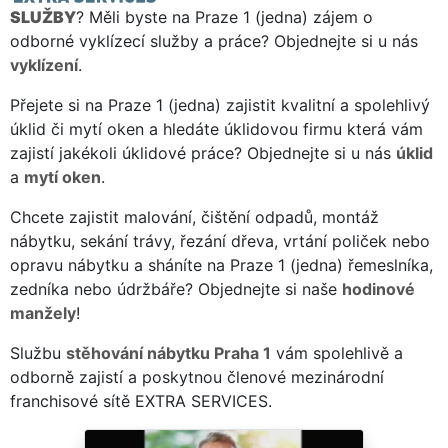
SLUŽBY
? Měli byste na Praze 1 (jedna) zájem o
odborné vyklízecí služby a práce? Objednejte si u nás
vyklízení
.
Přejete si na Praze 1 (jedna) zajistit kvalitní a spolehlivý
úklid či mytí oken a hledáte úklidovou firmu která vám
zajistí jakékoli úklidové práce? Objednejte si u nás
úklid
a
mytí oken
.
Chcete zajistit malování, čištění odpadů, montáž
nábytku, sekání trávy, řezání dřeva, vrtání poliček nebo
opravu nábytku a sháníte na Praze 1 (jedna) řemeslníka,
zedníka nebo údržbáře? Objednejte si naše
hodinové
manžely
!
Službu
stěhování nábytku Praha 1
vám spolehlivě a
odborně zajistí a poskytnou členové mezinárodní
franchisové sítě EXTRA SERVICES.