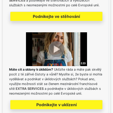
SERVICES
a podnikejte ve stěhovacích a vyklízecích
službách s neomezenými možnostmi po celé Evropské unii.
Podnikejte ve stěhování
Máte cit a sklony k úklidům?
Uklízíte ráda a máte pak skvělý
pocit z té zářivé čistoty a vůně? Myslíte si, že byste si mohla
vydělávat a podnikat v úklidových službách? Pokud ano,
využijte možnosti stát se členem mezinárodní franchisové
sítě
EXTRA SERVICES
a podnikejte v úklidových službách s
neomezenými možnostmi po celé Evropské unii.
Podnikejte v uklízení