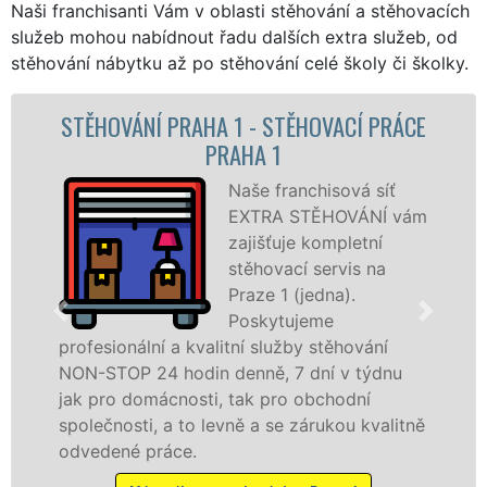
Naši franchisanti Vám v oblasti stěhování a stěhovacích
služeb mohou nabídnout řadu dalších extra služeb, od
stěhování nábytku až po stěhování celé školy či školky.
PRAHA 1 - STĚHOVACÍ PRÁCE
STĚHOVA
PRAHA 1
STĚHOV
Naše franchisová síť
EXTRA STĚHOVÁNÍ vám
zajišťuje kompletní
stěhovací servis na
Praze 1 (jedna).
Poskytujeme
 a kvalitní služby stěhování
služby zajišťu
 hodin denně, 7 dní v týdnu
celém okresu Pr
cnosti, tak pro obchodní
franchisové sí
a to levně a se zárukou kvalitně
Nabízíme stěho
áce.
včetně víkendů 