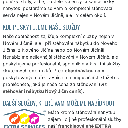
poličky, stoly, židle, postele, válendy či kancelářský
nábytek, postaráme se vám o kompletní stěhovací
servis nejen v Novém Jičíně, ale i v celém okolí.
KDE POSKYTUJEME NAŠE SLUŽBY
Naše společnost zajišťuje komplexní služby nejen v
Novém Jičíně, ale i při stěhování nábytku do Nového
Jičína, z Nového Jičína nebo po Novém Jičíně!
Nenabízíme nejlevnější stěhování v Novém Jičíně, ale
poskytujeme profesionální, spolehlivé a kvalitní služby
skutečných odborníků. Před
objednávkou
námi
poskytovaných přepravních a manipulačních služeb si
prohlédněte, jaká je naše cena za stěhování (viz
stěhování nábytku Nový Jičín ceník
).
DALŠÍ SLUŽBY, KTERÉ VÁM MŮŽEME NABÍDNOUT
Máte kromě stěhování nábytku
zájem i o jiné profesionální služby
naší
franchisové sítě
EXTRA