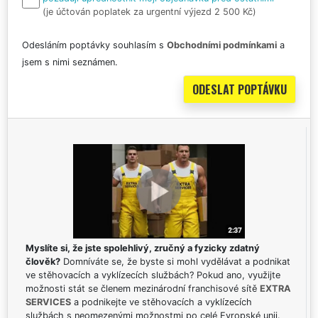
(je účtován poplatek za urgentní výjezd 2 500 Kč)
Odesláním poptávky souhlasím s
Obchodními podmínkami
a
jsem s nimi seznámen.
Myslíte si, že jste spolehlivý, zručný a fyzicky zdatný
člověk?
Domníváte se, že byste si mohl vydělávat a podnikat
ve stěhovacích a vyklízecích službách? Pokud ano, využijte
možnosti stát se členem mezinárodní franchisové sítě
EXTRA
SERVICES
a podnikejte ve stěhovacích a vyklízecích
službách s neomezenými možnostmi po celé Evropské unii.