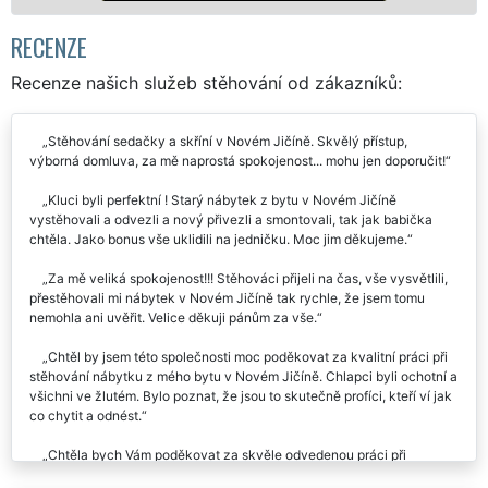
RECENZE
Recenze našich služeb stěhování od zákazníků:
Stěhování sedačky a skříní v Novém Jičíně. Skvělý přístup,
výborná domluva, za mě naprostá spokojenost... mohu jen doporučit!
Kluci byli perfektní ! Starý nábytek z bytu v Novém Jičíně
vystěhovali a odvezli a nový přivezli a smontovali, tak jak babička
chtěla. Jako bonus vše uklidili na jedničku. Moc jim děkujeme.
Za mě veliká spokojenost!!! Stěhováci přijeli na čas, vše vysvětlili,
přestěhovali mi nábytek v Novém Jičíně tak rychle, že jsem tomu
nemohla ani uvěřit. Velice děkuji pánům za vše.
Chtěl by jsem této společnosti moc poděkovat za kvalitní práci při
stěhování nábytku z mého bytu v Novém Jičíně. Chlapci byli ochotní a
všichni ve žlutém. Bylo poznat, že jsou to skutečně profíci, kteří ví jak
co chytit a odnést.
Chtěla bych Vám poděkovat za skvěle odvedenou práci při
nastěhování nového nábytku do naší kanceláře v Novém Jičíně.