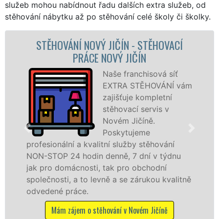
služeb mohou nabídnout řadu dalších extra služeb, od
stěhování nábytku až po stěhování celé školy či školky.
Í NOVÝ JIČÍN - STĚHOVACÍ
STĚHOVACÍ
PRÁCE NOVÝ JIČÍN
STĚHOVA
Naše franchisová síť
EXTRA STĚHOVÁNÍ vám
zajišťuje kompletní
stěhovací servis v
Novém Jičíně.
Poskytujeme
 a kvalitní služby stěhování
služby zajišťu
 hodin denně, 7 dní v týdnu
celém okresu No
cnosti, tak pro obchodní
franchisové sí
a to levně a se zárukou kvalitně
Nabízíme stěho
áce.
včetně víkendů 
em o stěhování v Novém Jičíně
Mám zájem o s