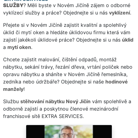
SLUŽBY
? Měli byste v Novém Jičíně zájem o odborné
vyklízecí služby a práce? Objednejte si u nás
vyklízení
.
Přejete si v Novém Jičíně zajistit kvalitní a spolehlivý
úklid či mytí oken a hledáte úklidovou firmu která vám
zajistí jakékoli úklidové práce? Objednejte si u nás
úklid
a
mytí oken
.
Chcete zajistit malování, čištění odpadů, montáž
nábytku, sekání trávy, řezání dřeva, vrtání poliček nebo
opravu nábytku a sháníte v Novém Jičíně řemeslníka,
zedníka nebo údržbáře? Objednejte si naše
hodinové
manžely
!
Službu
stěhování nábytku Nový Jičín
vám spolehlivě a
odborně zajistí a poskytnou členové mezinárodní
franchisové sítě EXTRA SERVICES.