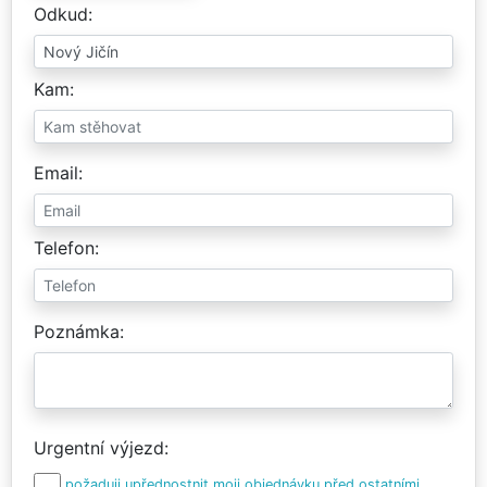
Odkud
Kam
Email
Telefon
Poznámka
Urgentní výjezd
požaduji upřednostnit moji objednávku před ostatními