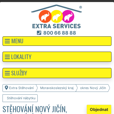
800 66 88 88
MENU
LOKALITY
SLUŽBY
Extra Stěhování
Moravskoslezský kraj
okres Nový Jičín
Stěhování nábytku
STĚHOVÁNÍ NOVÝ JIČÍN,
Objednat