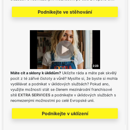
Podnikejte ve stěhování
Máte cit a sklony k úklidům?
Uklízíte ráda a máte pak skvělý
pocit z té zářivé čistoty a vůně? Myslíte si, že byste si mohla
vydělávat a podnikat v úklidových službách? Pokud ano,
využijte možnosti stát se členem mezinárodní franchisové
sítě
EXTRA SERVICES
a podnikejte v úklidových službách s
neomezenými možnostmi po celé Evropské unii.
Podnikejte v uklízení