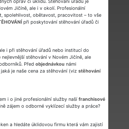
ých oprav či úklidů. Stěhování úřadů je
vém Jičíně, ale i v okolí. Profesionální
, spolehlivost, obětavost, pracovitost – to vše
TĚHOVÁNÍ
při poskytování stěhování úřadů či
e i při stěhování úřadů nebo institucí do
nejlevnější stěhování v Novém Jičíně, ale
 odborníků. Před
objednávkou
námi
jaká je naše cena za stěhování (viz
stěhování
m i o jiné profesionální služby naší
franchisové
íně zájem o odborné vyklízecí služby a práce?
 oken a hledáte úklidovou firmu která vám zajistí