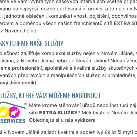
eme ve vámi vybraných časových intervalech včetně případn
áno na nejvyšší možné profesionální úrovni, a to nejen v No
, jednotné oblečení, komunikativnost, pojištění, dochvilnost
dardem a doménou všech našich franchisantů sítě
EXTRA S
í v Novém Jičíně.
SKYTUJEME NAŠE SLUŽBY
lečnost zajišťuje komplexní služby nejen v Novém Jičíně, al
ičína, z Nového Jičína nebo po Novém Jičíně! Nenabízíme 
eme profesionální, spolehlivé a kvalitní služby skutečných
aných přepravních a manipulačních služeb si prohlédněte, 
ový Jičín ceník
).
SLUŽBY, KTERÉ VÁM MŮŽEME NABÍDNOUT
Máte kromě stěhování úřadů nebo institucí záje
sítě
EXTRA SLUŽBY
? Měli byste v Novém Jič
Objednejte si u nás
vyklízení
.
si v Novém Jičíně zajistit kvalitní a spolehlivý úklid či mytí