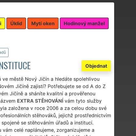
i
Úklid
Mytí oken
Hodinový manžel
adů
INSTITUCE
Objednat
ů ve městě Nový Jičín a hledáte spolehlivou
ovém Jičíně zajistí? Potřebujete se od A do Z
vém Jičíně a sháníte kvalitní a prověřenou
 názvem
EXTRA STĚHOVÁNÍ
vám tyto služby
 byla založena v roce 2006 a za celou dobu své
fesionálních stěhováků, jejichž prostřednictvím
 spojené se stěhováním úřadů a institucí.
u vám celé naplánujeme, zorganizujeme a