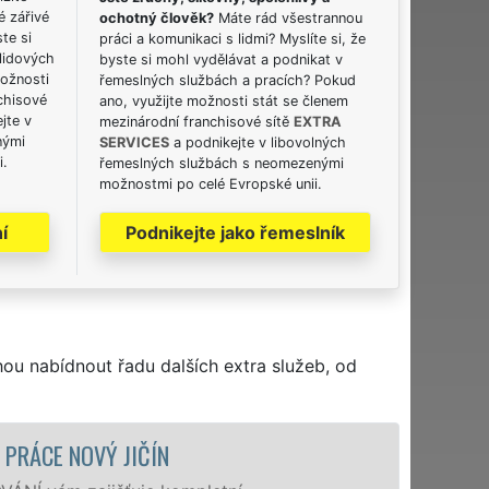
é zářivé
ochotný člověk?
Máte rád všestrannou
ste si
práci a komunikaci s lidmi? Myslíte si, že
lidových
byste si mohl vydělávat a podnikat v
možnosti
řemeslných službách a pracích? Pokud
chisové
ano, využijte možnosti stát se členem
jte v
mezinárodní franchisové sítě
EXTRA
nými
SERVICES
a podnikejte v libovolných
i.
řemeslných službách s neomezenými
možnostmi po celé Evropské unii.
í
Podnikejte jako řemeslník
hou nabídnout řadu dalších extra služeb, od
STĚHOVACÍ SLUŽBA NO