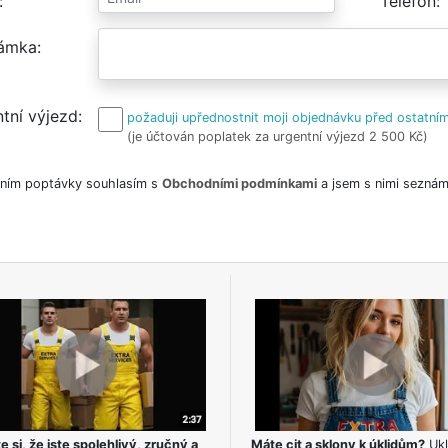
Telefon
ámka
tní výjezd
požaduji upřednostnit moji objednávku před ostatním
(je účtován poplatek za urgentní výjezd 2 500 Kč)
ním poptávky souhlasím s
Obchodními podmínkami
a jsem s nimi seznám
e si, že jste spolehlivý, zručný a
Máte cit a sklony k úklidům?
Ukl