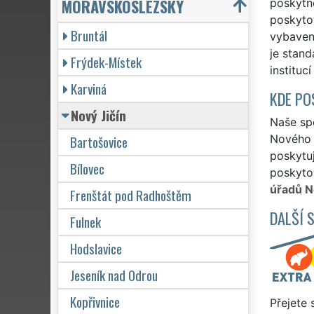
MORAVSKOSLEZSKÝ
poskytn
poskytov
Bruntál
vybavení
je stan
Frýdek-Místek
instituc
Karviná
KDE PO
Nový Jičín
Naše spo
Bartošovice
Nového J
poskytuj
Bílovec
poskytov
úřadů N
Frenštát pod Radhoštěm
DALŠÍ 
Fulnek
Hodslavice
Jeseník nad Odrou
Kopřivnice
Přejete 