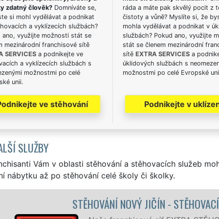
ky zdatný člověk?
Domníváte se,
ráda a máte pak skvělý pocit z t
te si mohl vydělávat a podnikat
čistoty a vůně? Myslíte si, že by
hovacích a vyklízecích službách?
mohla vydělávat a podnikat v úk
ano, využijte možnosti stát se
službách? Pokud ano, využijte 
m mezinárodní franchisové sítě
stát se členem mezinárodní fran
A SERVICES
a podnikejte ve
sítě
EXTRA SERVICES
a podnike
acích a vyklízecích službách s
úklidových službách s neomeze
zenými možnostmi po celé
možnostmi po celé Evropské uni
ké unii.
Podnikejte ve stěhování
Podnikejte v uklízen
ALŠÍ SLUŽBY
nchisanti Vám v oblasti stěhování a stěhovacích služeb mo
í nábytku až po stěhování celé školy či školky.
Ý JIČÍN - STĚHOVACÍ PRÁCE NOVÝ JIČÍN