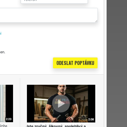
i
en.
ízíte
Jste zručný, šikovný, spolehlivý a