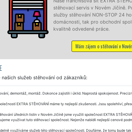
isová síť EXTRA STĚHOVÁNÍ vám zajišťuje kompletní
rvis v Novém Jičíně. Poskytujeme profesionální a kvalitní
ování NON-STOP 24 hodin denně, 7 dní v týdnu jak pro
tak pro obchodní společnosti, a to levně a se zárukou
vedené práce.
m zájem o stěhování v Novém Jičíně
E
 našich služeb stěhování od zákazníků:
vání, demontáž, montáž. Dokonce zajistili i úklid. Naprostá spokojenost. Precizn
olečností EXTRA STĚHOVÁNÍ máme ty nejlepší zkušenosti. Jsou spolehliví, přesní
těhování úředních listin v Novém Jičíně jsme využili společnost EXTRA STĚHOVÁN
jeme využívat tuto stěhovací společnost. Nejenže nabídli nejlepší cenové podmín
delně využíváme služeb této stěhovací společnosti. Doufáme, že tomu bude tak i