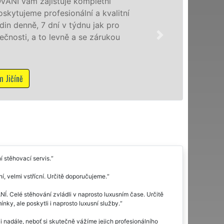
Poskytujem
se speciál
domácnoste
kvality fr
služby NON
Mám zájem
í stěhovací servis.
, velmi vstřícní. Určitě doporučujeme.
Í. Celé stěhování zvládli v naprosto luxusním čase. Určitě
ky, ale poskytli i naprosto luxusní služby.
 nadále, neboť si skutečně vážíme jejich profesionálního