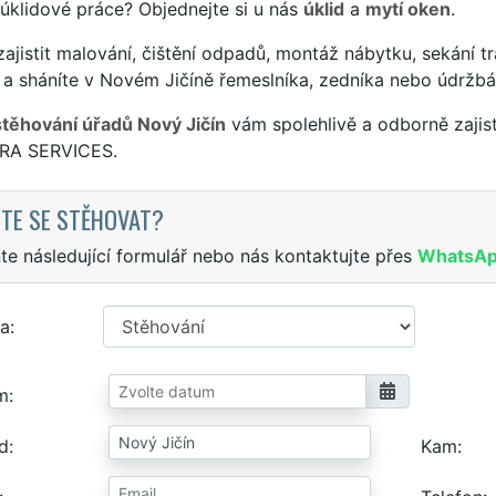
 úklidové práce? Objednejte si u nás
úklid
a
mytí oken
.
ajistit malování, čištění odpadů, montáž nábytku, sekání tr
 a sháníte v Novém Jičíně řemeslníka, zedníka nebo údržbá
stěhování úřadů Nový Jičín
vám spolehlivě a odborně zajis
TRA SERVICES.
TE SE STĚHOVAT?
te následující formulář nebo nás kontaktujte přes
WhatsA
a
m
d
Kam