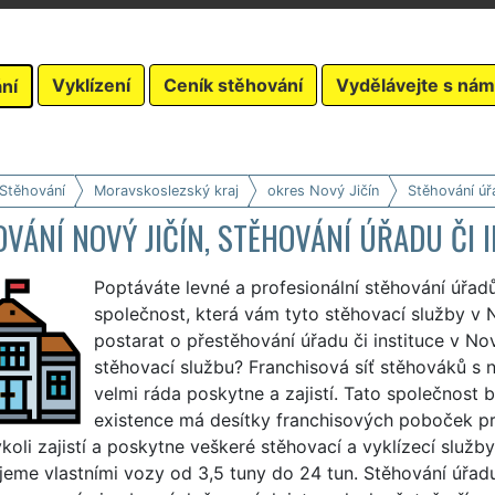
Vyklízení
Ceník stěhování
Vydělávejte s nám
ní
 Stěhování
Moravskoslezský kraj
okres Nový Jičín
Stěhování úř
VÁNÍ NOVÝ JIČÍN, STĚHOVÁNÍ ÚŘADU ČI 
Poptáváte levné a profesionální stěhování úřad
společnost, která vám tyto stěhovací služby v N
postarat o přestěhování úřadu či instituce v No
stěhovací službu? Franchisová síť stěhováků s
velmi ráda poskytne a zajistí. Tato společnost
existence má desítky franchisových poboček pro
oli zajistí a poskytne veškeré stěhovací a vyklízecí služby
jeme vlastními vozy od 3,5 tuny do 24 tun. Stěhování úřad