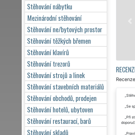
Naše franch
Stěhování nábytku
stěhovací se
služby stěh
Mezinárodní stěhování
domácnosti, 
Stěhování ne/bytových prostor
kvalitně od
Stěhování těžkých břemen
Má
Stěhování klavírů
Stěhování trezorů
RECENZ
Stěhování strojů a linek
Recenze
Stěhování stavebních materiálů
Stěhování obchodů, prodejen
Stěho
Se sp
Stěhování hotelů, ubytoven
Při s
Stěhování restaurací, barů
doporuču
Stěhování skladů
Pravi