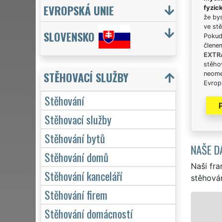
EVROPSKÁ UNIE
fyzic
že bys
ve stě
SLOVENSKO
Pokud 
člene
EXTR
stěhov
STĚHOVACÍ SLUŽBY
neome
Evrops
Stěhování
Stěhovací služby
Stěhování bytů
NAŠE D
Stěhování domů
Naši fra
Stěhování kanceláří
stěhován
Stěhování firem
STĚHOVÁNÍ NOV
Stěhování domácností