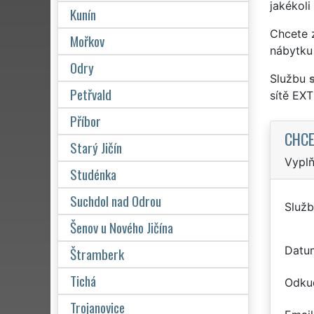
jakékoli
Kunín
Chcete z
Mořkov
nábytku
Odry
Službu
Petřvald
sítě EX
Příbor
CHCE
Starý Jičín
Vyplň
Studénka
Suchdol nad Odrou
Služb
Šenov u Nového Jičína
Datu
Štramberk
Tichá
Odku
Trojanovice