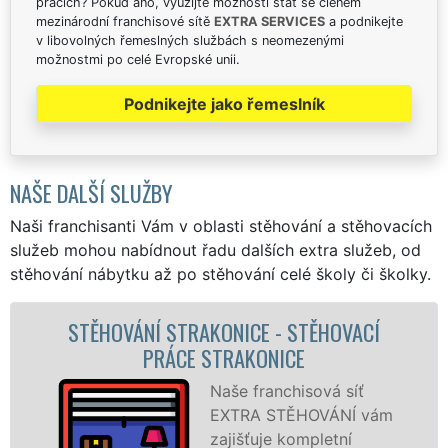
pracích? Pokud ano, využijte možnosti stát se členem
mezinárodní franchisové sítě
EXTRA SERVICES
a podnikejte
v libovolných řemeslných službách s neomezenými
možnostmi po celé Evropské unii.
Podnikejte jako řemeslník
NAŠE DALŠÍ SLUŽBY
Naši franchisanti Vám v oblasti stěhování a stěhovacích
služeb mohou nabídnout řadu dalších extra služeb, od
stěhování nábytku až po stěhování celé školy či školky.
- STĚHOVACÍ
STĚHOVACÍ SLUŽBA STRA
NICE
STĚHOVACÍ FIRMA STRA
nchisová síť
Poskyt
STĚHOVÁNÍ vám
stěhov
e kompletní
Strako