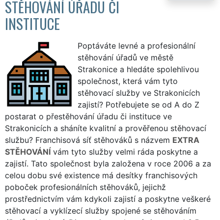
STĚHOVÁNÍ ÚŘADU ČI
INSTITUCE
Poptáváte levné a profesionální
stěhování úřadů ve městě
Strakonice a hledáte spolehlivou
společnost, která vám tyto
stěhovací služby ve Strakonicích
zajistí? Potřebujete se od A do Z
postarat o přestěhování úřadu či instituce ve
Strakonicích a sháníte kvalitní a prověřenou stěhovací
službu? Franchisová síť stěhováků s názvem
EXTRA
STĚHOVÁNÍ
vám tyto služby velmi ráda poskytne a
zajistí. Tato společnost byla založena v roce 2006 a za
celou dobu své existence má desítky franchisových
poboček profesionálních stěhováků, jejichž
prostřednictvím vám kdykoli zajistí a poskytne veškeré
stěhovací a vyklízecí služby spojené se stěhováním