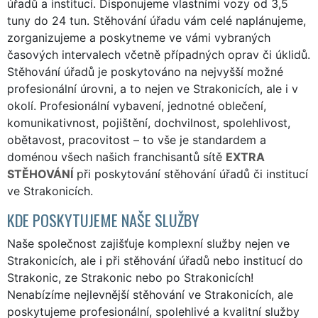
úřadů a institucí. Disponujeme vlastními vozy od 3,5
tuny do 24 tun. Stěhování úřadu vám celé naplánujeme,
zorganizujeme a poskytneme ve vámi vybraných
časových intervalech včetně případných oprav či úklidů.
Stěhování úřadů je poskytováno na nejvyšší možné
profesionální úrovni, a to nejen ve Strakonicích, ale i v
okolí. Profesionální vybavení, jednotné oblečení,
komunikativnost, pojištění, dochvilnost, spolehlivost,
obětavost, pracovitost – to vše je standardem a
doménou všech našich franchisantů sítě
EXTRA
STĚHOVÁNÍ
při poskytování stěhování úřadů či institucí
ve Strakonicích.
KDE POSKYTUJEME NAŠE SLUŽBY
Naše společnost zajišťuje komplexní služby nejen ve
Strakonicích, ale i při stěhování úřadů nebo institucí do
Strakonic, ze Strakonic nebo po Strakonicích!
Nenabízíme nejlevnější stěhování ve Strakonicích, ale
poskytujeme profesionální, spolehlivé a kvalitní služby