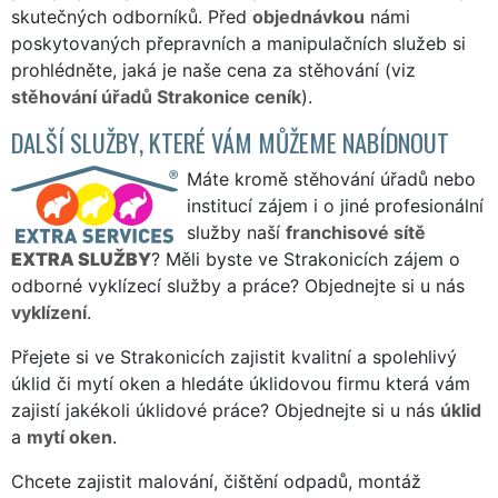
skutečných odborníků. Před
objednávkou
námi
poskytovaných přepravních a manipulačních služeb si
prohlédněte, jaká je naše cena za stěhování (viz
stěhování úřadů Strakonice ceník
).
DALŠÍ SLUŽBY, KTERÉ VÁM MŮŽEME NABÍDNOUT
Máte kromě stěhování úřadů nebo
institucí zájem i o jiné profesionální
služby naší
franchisové sítě
EXTRA SLUŽBY
? Měli byste ve Strakonicích zájem o
odborné vyklízecí služby a práce? Objednejte si u nás
vyklízení
.
Přejete si ve Strakonicích zajistit kvalitní a spolehlivý
úklid či mytí oken a hledáte úklidovou firmu která vám
zajistí jakékoli úklidové práce? Objednejte si u nás
úklid
a
mytí oken
.
Chcete zajistit malování, čištění odpadů, montáž