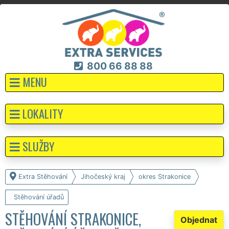
800 66 88 88
MENU
LOKALITY
SLUŽBY
Extra Stěhování
Jihočeský kraj
okres Strakonice
Stěhování úřadů
STĚHOVÁNÍ STRAKONICE,
Objednat