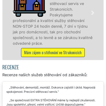
í servis ve
špičko
cích.
speciál
jeme
techni
by stěhování
služby zajišťujeme domácnoste
 dní v týdnu
celém okresu Strakonice se zár
 obchodní
franchisové sítě EXTRA STĚHO
zárukou kvalitně
Nabízíme stěhovací služby NO
včetně víkendů a svátků bez pří
Strakonicích
Mám zájem o stěhovací služby ve S
RECENZE
Recenze našich služeb stěhování od zákazníků:
Stěhování, demontáž, montáž. Dokonce zajistili i úklid. Naprostá
spokojenost. Precizní stěhovací servis.
Se společností EXTRA STĚHOVÁNÍ máme ty nejlepší zkušenosti.
Jsou spolehliví, přesní, velmi vstřícní. Určitě doporučujeme.