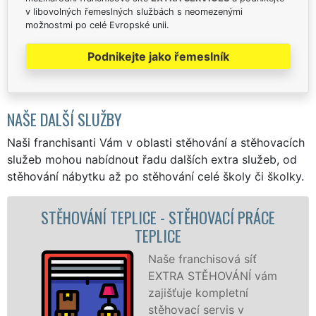
v libovolných řemeslných službách s neomezenými
možnostmi po celé Evropské unii.
Podnikejte jako řemeslník
NAŠE DALŠÍ SLUŽBY
Naši franchisanti Vám v oblasti stěhování a stěhovacích
služeb mohou nabídnout řadu dalších extra služeb, od
stěhování nábytku až po stěhování celé školy či školky.
OVACÍ PRÁCE
STĚHOVACÍ SLUŽBA TEPLI
STĚHOVACÍ FIRMA TEPL
hisová síť
Poskytuj
ĚHOVÁNÍ vám
stěhovací
ompletní
Teplicích
servis v
špičkové 