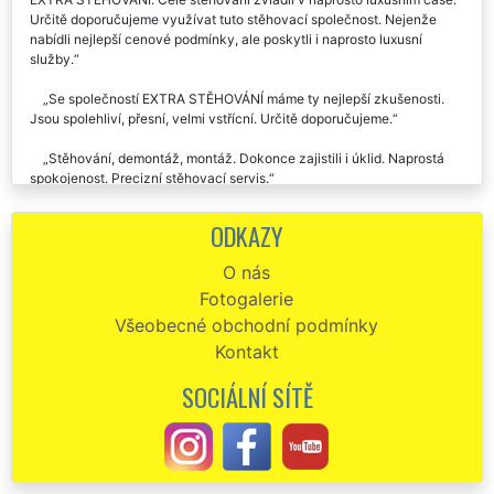
Při stěhování úředních listin v Teplicích jsme využili společnost
EXTRA STĚHOVÁNÍ. Celé stěhování zvládli v naprosto luxusním čase.
Určitě doporučujeme využívat tuto stěhovací společnost. Nejenže
nabídli nejlepší cenové podmínky, ale poskytli i naprosto luxusní
služby.
Se společností EXTRA STĚHOVÁNÍ máme ty nejlepší zkušenosti.
Jsou spolehliví, přesní, velmi vstřícní. Určitě doporučujeme.
Stěhování, demontáž, montáž. Dokonce zajistili i úklid. Naprostá
spokojenost. Precizní stěhovací servis.
ODKAZY
O nás
Fotogalerie
Všeobecné obchodní podmínky
Kontakt
SOCIÁLNÍ SÍTĚ