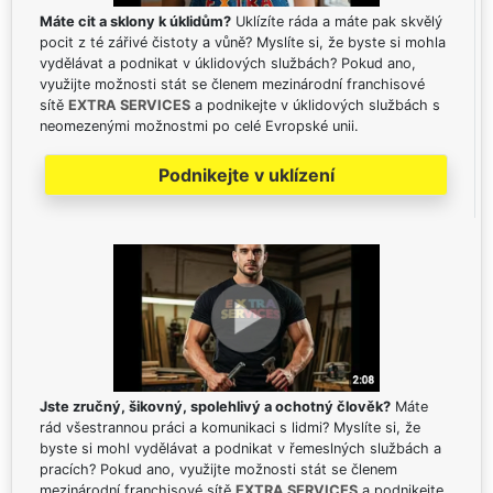
Máte cit a sklony k úklidům?
Uklízíte ráda a máte pak skvělý
pocit z té zářivé čistoty a vůně? Myslíte si, že byste si mohla
vydělávat a podnikat v úklidových službách? Pokud ano,
využijte možnosti stát se členem mezinárodní franchisové
sítě
EXTRA SERVICES
a podnikejte v úklidových službách s
neomezenými možnostmi po celé Evropské unii.
Podnikejte v uklízení
Jste zručný, šikovný, spolehlivý a ochotný člověk?
Máte
rád všestrannou práci a komunikaci s lidmi? Myslíte si, že
byste si mohl vydělávat a podnikat v řemeslných službách a
pracích? Pokud ano, využijte možnosti stát se členem
mezinárodní franchisové sítě
EXTRA SERVICES
a podnikejte