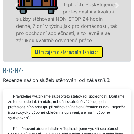
 Poskytujeme
speciální
ní a kvalitní
technikou
 hodin
služby zajišťujeme domácnostem i
omácnosti, tak
celém okresu Teplice se zárukou k
levně a se
franchisové sítě EXTRA STĚHOVÁN
ce.
Nabízíme stěhovací služby NON-
včetně víkendů a svátků bez přípl
licích
Mám zájem o stěhovací služby v Tep
RECENZE
Recenze našich služeb stěhování od zákazníků:
Pravidelně využíváme služeb této stěhovací společnosti. Doufáme,
že tomu bude tak i nadále, neboť si skutečně vážíme jejich
profesionálního přístupu při stěhování našich úředních budov. Nejenže
jsou vždycky výborně oblečení a upravení, ale mají i výborné
vystupování.