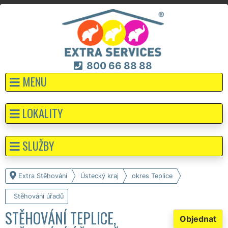
800 66 88 88
MENU
LOKALITY
SLUŽBY
Extra Stěhování
Ústecký kraj
okres Teplice
Stěhování úřadů
STĚHOVÁNÍ TEPLICE,
Objednat