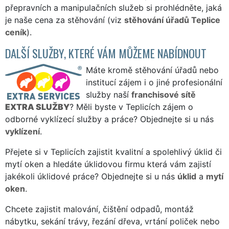
přepravních a manipulačních služeb si prohlédněte, jaká
je naše cena za stěhování (viz
stěhování úřadů Teplice
ceník
).
DALŠÍ SLUŽBY, KTERÉ VÁM MŮŽEME NABÍDNOUT
Máte kromě stěhování úřadů nebo
institucí zájem i o jiné profesionální
služby naší
franchisové sítě
EXTRA SLUŽBY
? Měli byste v Teplicích zájem o
odborné vyklízecí služby a práce? Objednejte si u nás
vyklízení
.
Přejete si v Teplicích zajistit kvalitní a spolehlivý úklid či
mytí oken a hledáte úklidovou firmu která vám zajistí
jakékoli úklidové práce? Objednejte si u nás
úklid
a
mytí
oken
.
Chcete zajistit malování, čištění odpadů, montáž
nábytku, sekání trávy, řezání dřeva, vrtání poliček nebo