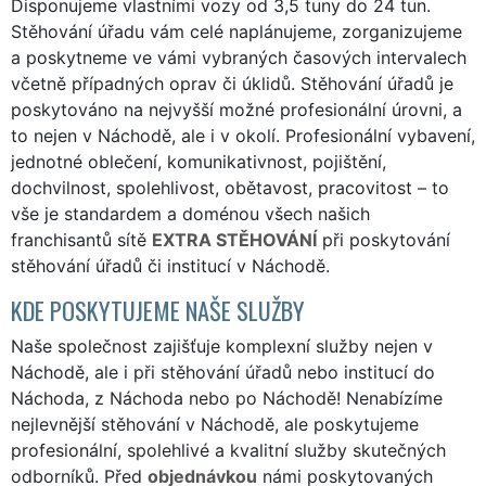
Disponujeme vlastními vozy od 3,5 tuny do 24 tun.
Stěhování úřadu vám celé naplánujeme, zorganizujeme
a poskytneme ve vámi vybraných časových intervalech
včetně případných oprav či úklidů. Stěhování úřadů je
poskytováno na nejvyšší možné profesionální úrovni, a
to nejen v Náchodě, ale i v okolí. Profesionální vybavení,
jednotné oblečení, komunikativnost, pojištění,
dochvilnost, spolehlivost, obětavost, pracovitost – to
vše je standardem a doménou všech našich
franchisantů sítě
EXTRA STĚHOVÁNÍ
při poskytování
stěhování úřadů či institucí v Náchodě.
KDE POSKYTUJEME NAŠE SLUŽBY
Naše společnost zajišťuje komplexní služby nejen v
Náchodě, ale i při stěhování úřadů nebo institucí do
Náchoda, z Náchoda nebo po Náchodě! Nenabízíme
nejlevnější stěhování v Náchodě, ale poskytujeme
profesionální, spolehlivé a kvalitní služby skutečných
odborníků. Před
objednávkou
námi poskytovaných