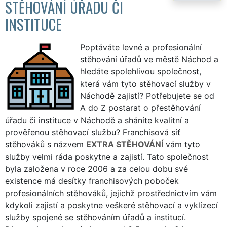
STĚHOVÁNÍ ÚŘADU ČI
INSTITUCE
Poptáváte levné a profesionální
stěhování úřadů ve městě Náchod a
hledáte spolehlivou společnost,
která vám tyto stěhovací služby v
Náchodě zajistí? Potřebujete se od
A do Z postarat o přestěhování
úřadu či instituce v Náchodě a sháníte kvalitní a
prověřenou stěhovací službu? Franchisová síť
stěhováků s názvem
EXTRA STĚHOVÁNÍ
vám tyto
služby velmi ráda poskytne a zajistí. Tato společnost
byla založena v roce 2006 a za celou dobu své
existence má desítky franchisových poboček
profesionálních stěhováků, jejichž prostřednictvím vám
kdykoli zajistí a poskytne veškeré stěhovací a vyklízecí
služby spojené se stěhováním úřadů a institucí.