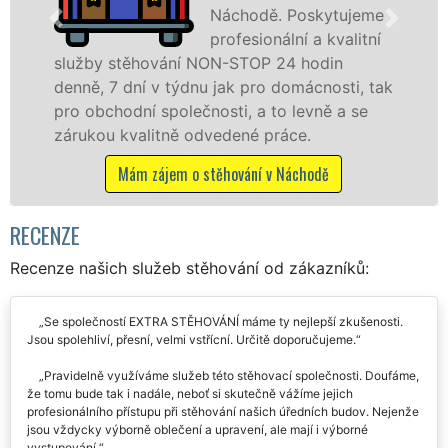
me
speciální stěhovací
ní
technikou. Tyto
služby zajišťujeme domácnostem i firmám v
tak
celém okresu Náchod se zárukou kvality
franchisové sítě EXTRA STĚHOVÁNÍ.
Nabízíme stěhovací služby NON-STOP
včetně víkendů a svátků bez příplatků.
Mám zájem o stěhovací služby v Náchodě
RECENZE
Recenze našich služeb stěhování od zákazníků:
Se společností EXTRA STĚHOVÁNÍ máme ty nejlepší zkušenosti.
Jsou spolehliví, přesní, velmi vstřícní. Určitě doporučujeme.
Pravidelně využíváme služeb této stěhovací společnosti. Doufáme,
že tomu bude tak i nadále, neboť si skutečně vážíme jejich
profesionálního přístupu při stěhování našich úředních budov. Nejenže