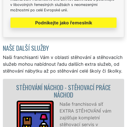
v libovolných řemeslných službách s neomezenými
možnostmi po celé Evropské unii.
Podnikejte jako řemeslník
NAŠE DALŠÍ SLUŽBY
Naši franchisanti Vám v oblasti stěhování a stěhovacích
služeb mohou nabídnout řadu dalších extra služeb, od
stěhování nábytku až po stěhování celé školy či školky.
ÁCE
STĚHOVACÍ SLUŽBA NÁCHOD -
STĚHOVACÍ FIRMA NÁCHOD
Poskytujeme
vám
stěhovací služby v
Náchodě na
špičkové úrovni se