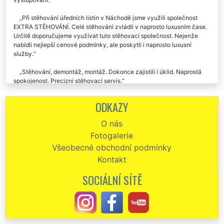
jsou vždycky výborně oblečení a upravení, ale mají i výborné
vystupování.
Při stěhování úředních listin v Náchodě jsme využili společnost
EXTRA STĚHOVÁNÍ. Celé stěhování zvládli v naprosto luxusním čase.
Určitě doporučujeme využívat tuto stěhovací společnost. Nejenže
nabídli nejlepší cenové podmínky, ale poskytli i naprosto luxusní
služby.
Stěhování, demontáž, montáž. Dokonce zajistili i úklid. Naprostá
spokojenost. Precizní stěhovací servis.
ODKAZY
O nás
Fotogalerie
Všeobecné obchodní podmínky
Kontakt
SOCIÁLNÍ SÍTĚ