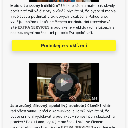
Máte cit a sklony k úklidům?
Uklízíte ráda a máte pak skvělý
pocit z té zářivé čistoty a vůně? Myslíte si, že byste si mohla
vydělávat a podnikat v úklidových službách? Pokud ano,
využijte možnosti stát se členem mezinárodní franchisové
sítě
EXTRA SERVICES
a podnikejte v úklidových službách s
neomezenými možnostmi po celé Evropské unii.
Podnikejte v uklízení
Jste zručný, šikovný, spolehlivý a ochotný člověk?
Máte
rád všestrannou práci a komunikaci s lidmi? Myslíte si, že
byste si mohl vydělávat a podnikat v řemeslných službách a
pracích? Pokud ano, využijte možnosti stát se členem
mezinárodní franchisové sítě
EXTRA SERVICES
a podnikejte