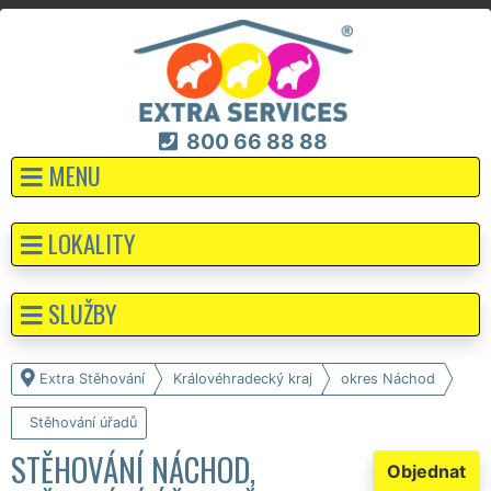
800 66 88 88
MENU
LOKALITY
SLUŽBY
Extra Stěhování
Královéhradecký kraj
okres Náchod
Stěhování úřadů
STĚHOVÁNÍ NÁCHOD,
Objednat