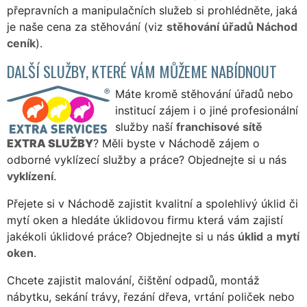
přepravních a manipulačních služeb si prohlédněte, jaká
je naše cena za stěhování (viz
stěhování úřadů Náchod
ceník
).
DALŠÍ SLUŽBY, KTERÉ VÁM MŮŽEME NABÍDNOUT
Máte kromě stěhování úřadů nebo
institucí zájem i o jiné profesionální
služby naší
franchisové sítě
EXTRA SLUŽBY
? Měli byste v Náchodě zájem o
odborné vyklízecí služby a práce? Objednejte si u nás
vyklízení
.
Přejete si v Náchodě zajistit kvalitní a spolehlivý úklid či
mytí oken a hledáte úklidovou firmu která vám zajistí
jakékoli úklidové práce? Objednejte si u nás
úklid
a
mytí
oken
.
Chcete zajistit malování, čištění odpadů, montáž
nábytku, sekání trávy, řezání dřeva, vrtání poliček nebo