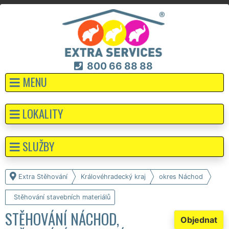
800 66 88 88
MENU
LOKALITY
SLUŽBY
Extra Stěhování
Královéhradecký kraj
okres Náchod
Stěhování stavebních materiálů
STĚHOVÁNÍ NÁCHOD,
Objednat