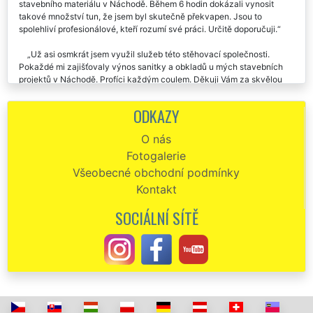
Chtěl by jsem poděkovat této společnosti za pomoc při stěhování
stavebního materiálu v Náchodě. Během 6 hodin dokázali vynosit
takové množství tun, že jsem byl skutečně překvapen. Jsou to
spolehliví profesionálové, kteří rozumí své práci. Určitě doporučuji.
Už asi osmkrát jsem využil služeb této stěhovací společnosti.
Pokaždé mi zajišťovaly výnos sanitky a obkladů u mých stavebních
projektů v Náchodě. Profíci každým coulem. Děkuji Vám za skvělou
dlouhodobou spolupráci.
ODKAZY
Na základě doporučení jsem využila služeb společnosti EXTRA
STĚHOVÁNÍ, aby mi zajistili různé rozmístění stavebních materiálů v
O nás
mé novostavbě. Jsou přesný, spolehlivý a pracovitý. Jejich stěhovací
Fotogalerie
práci doporučuji.
Všeobecné obchodní podmínky
Kontakt
SOCIÁLNÍ SÍTĚ