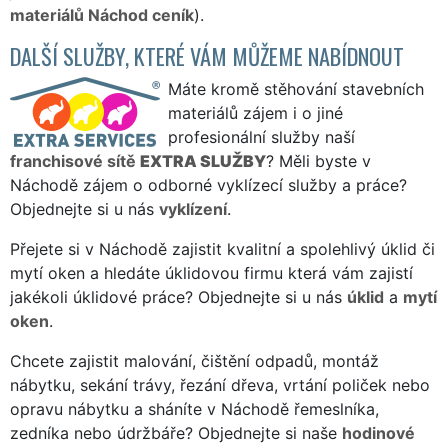
materiálů Náchod ceník
).
DALŠÍ SLUŽBY, KTERÉ VÁM MŮŽEME NABÍDNOUT
Máte kromě stěhování stavebních
materiálů zájem i o jiné
profesionální služby naší
franchisové sítě
EXTRA SLUŽBY
? Měli byste v
Náchodě zájem o odborné vyklízecí služby a práce?
Objednejte si u nás
vyklízení
.
Přejete si v Náchodě zajistit kvalitní a spolehlivý úklid či
mytí oken a hledáte úklidovou firmu která vám zajistí
jakékoli úklidové práce? Objednejte si u nás
úklid
a
mytí
oken
.
Chcete zajistit malování, čištění odpadů, montáž
nábytku, sekání trávy, řezání dřeva, vrtání poliček nebo
opravu nábytku a sháníte v Náchodě řemeslníka,
zedníka nebo údržbáře? Objednejte si naše
hodinové