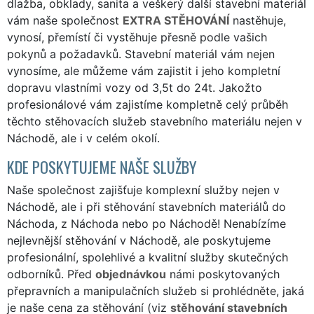
dlažba, obklady, sanita a veškerý další stavební materiál
vám naše společnost
EXTRA STĚHOVÁNÍ
nastěhuje,
vynosí, přemístí či vystěhuje přesně podle vašich
pokynů a požadavků. Stavební materiál vám nejen
vynosíme, ale můžeme vám zajistit i jeho kompletní
dopravu vlastními vozy od 3,5t do 24t. Jakožto
profesionálové vám zajistíme kompletně celý průběh
těchto stěhovacích služeb stavebního materiálu nejen v
Náchodě, ale i v celém okolí.
KDE POSKYTUJEME NAŠE SLUŽBY
Naše společnost zajišťuje komplexní služby nejen v
Náchodě, ale i při stěhování stavebních materiálů do
Náchoda, z Náchoda nebo po Náchodě! Nenabízíme
nejlevnější stěhování v Náchodě, ale poskytujeme
profesionální, spolehlivé a kvalitní služby skutečných
odborníků. Před
objednávkou
námi poskytovaných
přepravních a manipulačních služeb si prohlédněte, jaká
je naše cena za stěhování (viz
stěhování stavebních