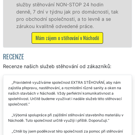
 hodin
služby zajišťujeme domácnostem i
omácnosti, tak
celém okresu Náchod se zárukou k
levně a se
franchisové sítě EXTRA STĚHOVÁN
ce.
Nabízíme stěhovací služby NON-
včetně víkendů a svátků bez přípl
áchodě
Mám zájem o stěhovací služby v N
RECENZE
Recenze našich služeb stěhování od zákazníků:
Pravidelně využíváme společnost EXTRA STĚHOVÁNÍ, aby nám
zajistila přepravu, nastěhování, a rozmístění různé sanity a oken na
našich stavbách v Náchodě. Vždy perfektní komunikativnost a
spolehlivost. Určitě budeme využívat i nadále služeb této stěhovací
společnosti.
Výborná spolupráce při zajištění stěhování stavebního materiálu v
Náchodě. Tuto společnost určitě využiji i příště. Doporučuji.