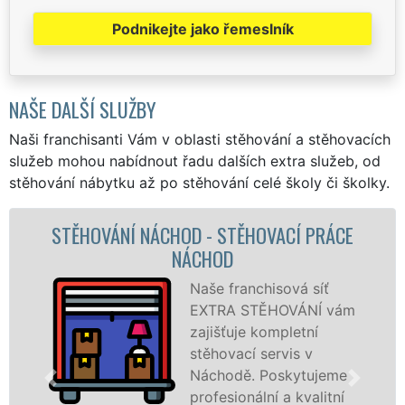
Podnikejte jako řemeslník
NAŠE DALŠÍ SLUŽBY
Naši franchisanti Vám v oblasti stěhování a stěhovacích
služeb mohou nabídnout řadu dalších extra služeb, od
stěhování nábytku až po stěhování celé školy či školky.
OVACÍ PRÁCE
STĚHOVACÍ SLUŽBA NÁCH
STĚHOVACÍ FIRMA NÁC
hisová síť
Poskytuj
ĚHOVÁNÍ vám
stěhovací
ompletní
Náchodě 
servis v
špičkové 
Poskytujeme
speciální
ní a kvalitní
technikou