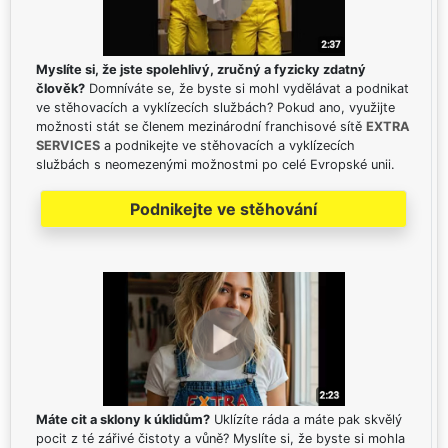
Myslíte si, že jste spolehlivý, zručný a fyzicky zdatný
člověk?
Domníváte se, že byste si mohl vydělávat a podnikat
ve stěhovacích a vyklízecích službách? Pokud ano, využijte
možnosti stát se členem mezinárodní franchisové sítě
EXTRA
SERVICES
a podnikejte ve stěhovacích a vyklízecích
službách s neomezenými možnostmi po celé Evropské unii.
Podnikejte ve stěhování
Máte cit a sklony k úklidům?
Uklízíte ráda a máte pak skvělý
pocit z té zářivé čistoty a vůně? Myslíte si, že byste si mohla