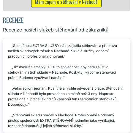
o stěhování v Náchodě
Mám zájem o stěho
RECENZE
Recenze našich služeb stěhování od zákazníků:
Společnost EXTRA SLUŽBY nám zajistila stěhování a přepravu
našich skladových zásob v Náchodě. Skvělé služby, odborní
pracovníci, profesionální chování.
Již dvakrát jsme využili tuto společnost, aby nám zajistilo
stěhování našich skladů v Náchodě. Poskytují výborné stěhovací
práce. Budeme využívat i nadále.
Velmi solidní jednání. Kvalitně a rychle odvedená práce. Stěhování
skladu v Náchodě bylo provedeno za méně než 3 dny. Naprosto
profesionální práce jak řidičů kamionů tak i samotných stěhováků.
Doporučuju.
Stěhování skladu hraček v Náchodě. Profesionální a odborný
přístup společnosti EXTRA STĚHOVÁNÍ hodnotím jako vynikající,
rozhodně doporučuji jejich stěhovací služby.