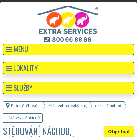
800 66 88 88
MENU
LOKALITY
SLUŽBY
Extra Stěhování
Královéhradecký kraj
okres Náchod
Stěhování skladů
STĚHOVÁNÍ NÁCHOD,
Objednat