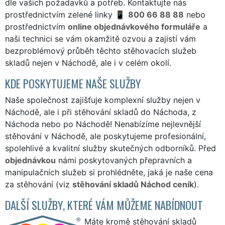
dle vašich požadavků a potřeb. Kontaktujte nás
prostřednictvím zelené linky
800 66 88 88
nebo
prostřednictvím
online objednávkového formuláře
a
naši technici se vám okamžitě ozvou a zajistí vám
bezproblémový průběh těchto stěhovacích služeb
skladů nejen v Náchodě, ale i v celém okolí.
KDE POSKYTUJEME NAŠE SLUŽBY
Naše společnost zajišťuje komplexní služby nejen v
Náchodě, ale i při stěhování skladů do Náchoda, z
Náchoda nebo po Náchodě! Nenabízíme nejlevnější
stěhování v Náchodě, ale poskytujeme profesionální,
spolehlivé a kvalitní služby skutečných odborníků. Před
objednávkou
námi poskytovaných přepravních a
manipulačních služeb si prohlédněte, jaká je naše cena
za stěhování (viz
stěhování skladů Náchod ceník
).
DALŠÍ SLUŽBY, KTERÉ VÁM MŮŽEME NABÍDNOUT
Máte kromě stěhování skladů