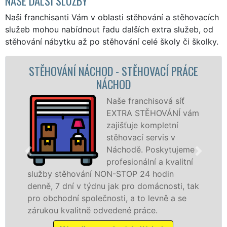
NAŠE DALŠÍ SLUŽBY
Naši franchisanti Vám v oblasti stěhování a stěhovacích
služeb mohou nabídnout řadu dalších extra služeb, od
stěhování nábytku až po stěhování celé školy či školky.
HOD - STĚHOVACÍ PRÁCE
STĚHOVACÍ S
NÁCHOD
STĚHOVACÍ 
Naše franchisová síť
EXTRA STĚHOVÁNÍ vám
zajišťuje kompletní
stěhovací servis v
Náchodě. Poskytujeme
profesionální a kvalitní
 NON-STOP 24 hodin
služby zajišťujeme 
nu jak pro domácnosti, tak
celém okresu Náchod
čnosti, a to levně a se
franchisové sítě EX
odvedené práce.
Nabízíme stěhovací
včetně víkendů a svá