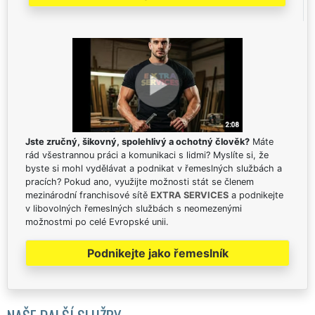
Jste zručný, šikovný, spolehlivý a ochotný člověk?
Máte
rád všestrannou práci a komunikaci s lidmi? Myslíte si, že
byste si mohl vydělávat a podnikat v řemeslných službách a
pracích? Pokud ano, využijte možnosti stát se členem
mezinárodní franchisové sítě
EXTRA SERVICES
a podnikejte
v libovolných řemeslných službách s neomezenými
možnostmi po celé Evropské unii.
Podnikejte jako řemeslník