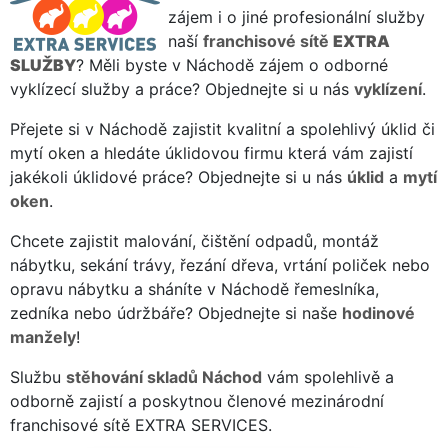
zájem i o jiné profesionální služby
naší
franchisové sítě
EXTRA
SLUŽBY
? Měli byste v Náchodě zájem o odborné
vyklízecí služby a práce? Objednejte si u nás
vyklízení
.
Přejete si v Náchodě zajistit kvalitní a spolehlivý úklid či
mytí oken a hledáte úklidovou firmu která vám zajistí
jakékoli úklidové práce? Objednejte si u nás
úklid
a
mytí
oken
.
Chcete zajistit malování, čištění odpadů, montáž
nábytku, sekání trávy, řezání dřeva, vrtání poliček nebo
opravu nábytku a sháníte v Náchodě řemeslníka,
zedníka nebo údržbáře? Objednejte si naše
hodinové
manžely
!
Službu
stěhování skladů Náchod
vám spolehlivě a
odborně zajistí a poskytnou členové mezinárodní
franchisové sítě EXTRA SERVICES.