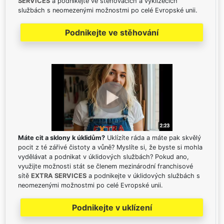
SERVICES
a podnikejte ve stěhovacích a vyklízecích
službách s neomezenými možnostmi po celé Evropské unii.
Podnikejte ve stěhování
Máte cit a sklony k úklidům?
Uklízíte ráda a máte pak skvělý
pocit z té zářivé čistoty a vůně? Myslíte si, že byste si mohla
vydělávat a podnikat v úklidových službách? Pokud ano,
využijte možnosti stát se členem mezinárodní franchisové
sítě
EXTRA SERVICES
a podnikejte v úklidových službách s
neomezenými možnostmi po celé Evropské unii.
Podnikejte v uklízení