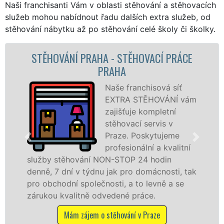
Naši franchisanti Vám v oblasti stěhování a stěhovacích
služeb mohou nabídnout řadu dalších extra služeb, od
stěhování nábytku až po stěhování celé školy či školky.
NÍ PRAHA - STĚHOVACÍ PRÁCE
STĚHOVACÍ 
PRAHA
Naše franchisová síť
EXTRA STĚHOVÁNÍ vám
zajišťuje kompletní
stěhovací servis v
Praze. Poskytujeme
profesionální a kvalitní
ěhování NON-STOP 24 hodin
služby zajiš
ní v týdnu jak pro domácnosti, tak
celém okresu
ní společnosti, a to levně a se
franchisové 
valitně odvedené práce.
Nabízíme st
včetně víkend
Mám zájem o stěhování v Praze