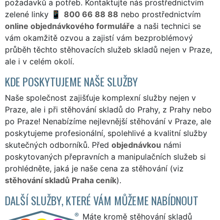
požadavků a potřeb. Kontaktujte nás prostřednictvím
zelené linky
800 66 88 88
nebo prostřednictvím
online objednávkového formuláře
a naši technici se
vám okamžitě ozvou a zajistí vám bezproblémový
průběh těchto stěhovacích služeb skladů nejen v Praze,
ale i v celém okolí.
KDE POSKYTUJEME NAŠE SLUŽBY
Naše společnost zajišťuje komplexní služby nejen v
Praze, ale i při stěhování skladů do Prahy, z Prahy nebo
po Praze! Nenabízíme nejlevnější stěhování v Praze, ale
poskytujeme profesionální, spolehlivé a kvalitní služby
skutečných odborníků. Před
objednávkou
námi
poskytovaných přepravních a manipulačních služeb si
prohlédněte, jaká je naše cena za stěhování (viz
stěhování skladů Praha ceník
).
DALŠÍ SLUŽBY, KTERÉ VÁM MŮŽEME NABÍDNOUT
Máte kromě stěhování skladů