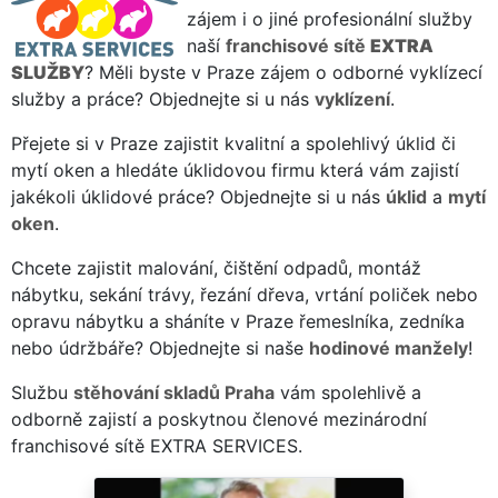
zájem i o jiné profesionální služby
naší
franchisové sítě
EXTRA
SLUŽBY
? Měli byste v Praze zájem o odborné vyklízecí
služby a práce? Objednejte si u nás
vyklízení
.
Přejete si v Praze zajistit kvalitní a spolehlivý úklid či
mytí oken a hledáte úklidovou firmu která vám zajistí
jakékoli úklidové práce? Objednejte si u nás
úklid
a
mytí
oken
.
Chcete zajistit malování, čištění odpadů, montáž
nábytku, sekání trávy, řezání dřeva, vrtání poliček nebo
opravu nábytku a sháníte v Praze řemeslníka, zedníka
nebo údržbáře? Objednejte si naše
hodinové manžely
!
Službu
stěhování skladů Praha
vám spolehlivě a
odborně zajistí a poskytnou členové mezinárodní
franchisové sítě EXTRA SERVICES.