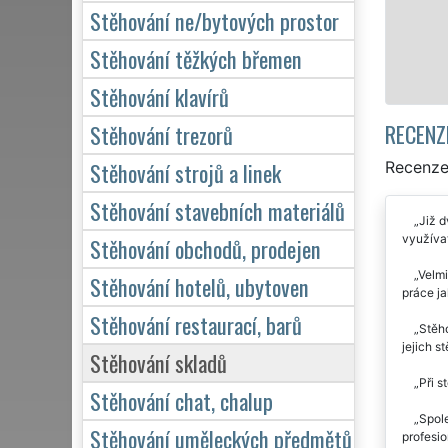
kv
Stěhování ne/bytových prostor
Stěhování těžkých břemen
Stěhování klavírů
RECENZ
Stěhování trezorů
Stěhování strojů a linek
Recenze
Stěhování stavebních materiálů
Již d
využívat
Stěhování obchodů, prodejen
Velmi
Stěhování hotelů, ubytoven
práce ja
Stěhování restaurací, barů
Stěho
jejich s
Stěhování skladů
Při s
Stěhování chat, chalup
Spole
Stěhování uměleckých předmětů
profesio