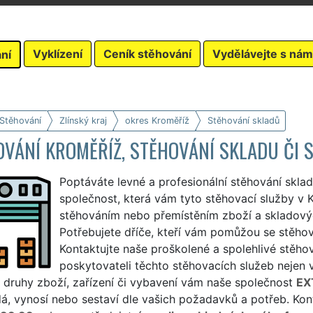
Vyklízení
Ceník stěhování
Vydělávejte s nám
ní
 Stěhování
Zlínský kraj
okres Kroměříž
Stěhování skladů
VÁNÍ KROMĚŘÍŽ, STĚHOVÁNÍ SKLADU ČI 
Poptáváte levné a profesionální stěhování skla
společnost, která vám tyto stěhovací služby v K
stěhováním nebo přemístěním zboží a skladový
Potřebujete dříče, kteří vám pomůžou se stěhov
Kontaktujte naše proškolené a spolehlivé stěho
poskytovateli těchto stěhovacích služeb nejen v 
 druhy zboží, zařízení či vybavení vám naše společnost
EX
á, vynosí nebo sestaví dle vašich požadavků a potřeb. Kon