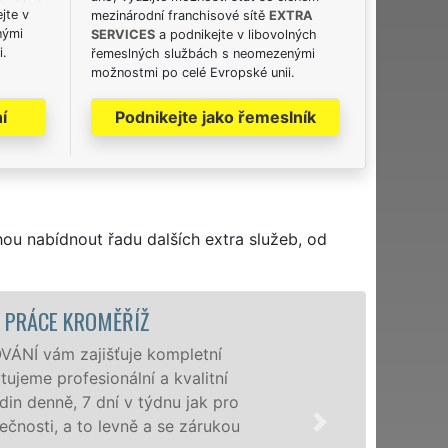
jte v
mezinárodní franchisové sítě
EXTRA
nými
SERVICES
a podnikejte v libovolných
i.
řemeslných službách s neomezenými
možnostmi po celé Evropské unii.
í
Podnikejte jako řemeslník
hou nabídnout řadu dalších extra služeb, od
STĚHOVACÍ 
tní
P
itní
s
k pro
d
rukou
f