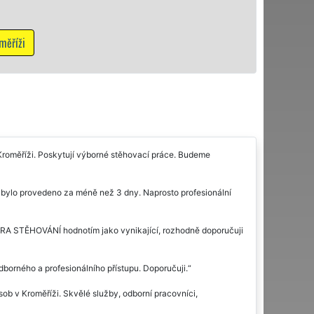
N
v Kroměříži. Poskytují výborné stěhovací práce. Budeme
i bylo provedeno za méně než 3 dny. Naprosto profesionální
XTRA STĚHOVÁNÍ hodnotím jako vynikající, rozhodně doporučuji
odborného a profesionálního přístupu. Doporučuji.
b v Kroměříži. Skvělé služby, odborní pracovníci,