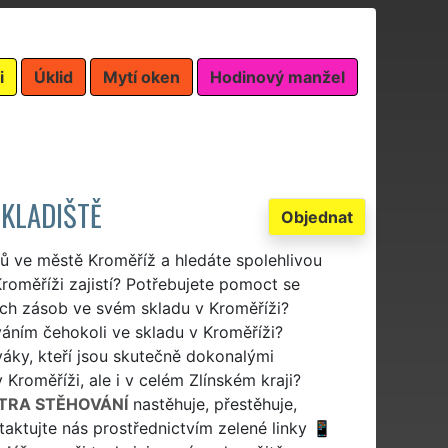
i
Úklid
Mytí oken
Hodinový manžel
SKLADIŠTĚ
Objednat
dů ve městě Kroměříž a hledáte spolehlivou
roměříži zajistí? Potřebujete pomoct se
ch zásob ve svém skladu v Kroměříži?
áním čehokoli ve skladu v Kroměříži?
váky, kteří jsou skutečně dokonalými
Kroměříži, ale i v celém Zlínském kraji?
TRA STĚHOVÁNÍ
nastěhuje, přestěhuje,
taktujte nás prostřednictvím zelené linky