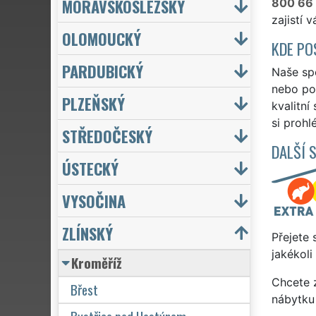
MORAVSKOSLEZSKÝ
800 66
zajistí 
OLOMOUCKÝ
KDE PO
PARDUBICKÝ
Naše spo
nebo po 
PLZEŇSKÝ
kvalitní
si prohl
STŘEDOČESKÝ
DALŠÍ 
ÚSTECKÝ
VYSOČINA
ZLÍNSKÝ
Přejete 
jakékoli
Kroměříž
Chcete z
Břest
nábytku 