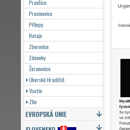
Pravčice
Urgen
Prusinovice
Přílepy
Odeslá
Rataje
Zborovice
Zdounky
Žeranovice
Uherské Hradiště
Vsetín
Zlín
Myslít
fyzic
EVROPSKÁ UNIE
že bys
ve stě
Pokud 
SLOVENSKO
člene