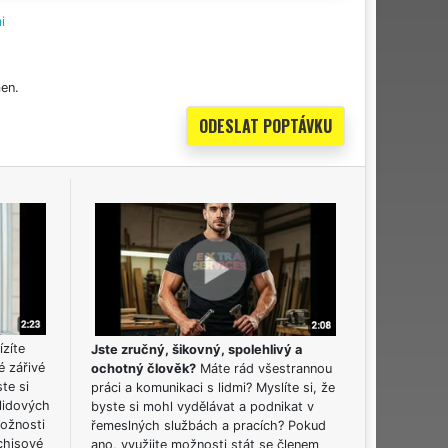
i
en.
ízíte
Jste zručný, šikovný, spolehlivý a
é zářivé
ochotný člověk?
Máte rád všestrannou
ste si
práci a komunikaci s lidmi? Myslíte si, že
lidových
byste si mohl vydělávat a podnikat v
možnosti
řemeslných službách a pracích? Pokud
chisové
ano, využijte možnosti stát se členem