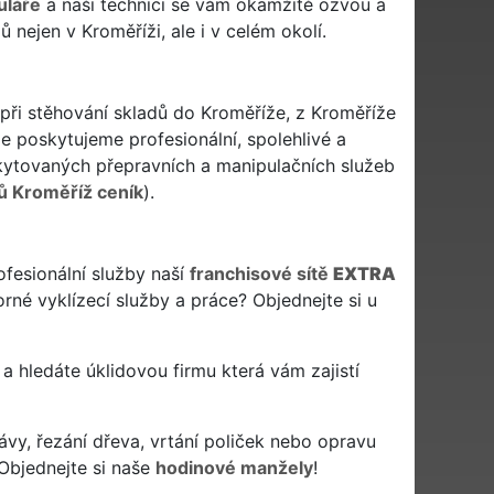
uláře
a naši technici se vám okamžitě ozvou a
nejen v Kroměříži, ale i v celém okolí.
 při stěhování skladů do Kroměříže, z Kroměříže
le poskytujeme profesionální, spolehlivé a
ytovaných přepravních a manipulačních služeb
ů Kroměříž ceník
).
ofesionální služby naší
franchisové sítě
EXTRA
rné vyklízecí služby a práce? Objednejte si u
en a hledáte úklidovou firmu která vám zajistí
ávy, řezání dřeva, vrtání poliček nebo opravu
Objednejte si naše
hodinové manžely
!