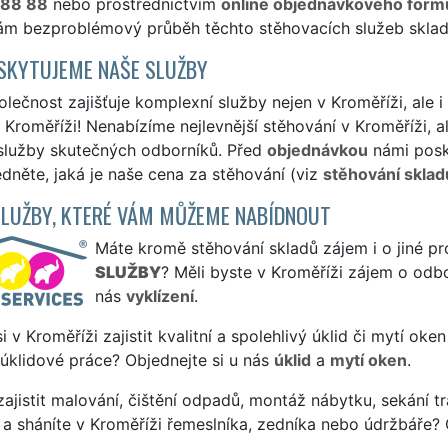
 88 88
nebo prostřednictvím
online objednávkového form
vám bezproblémový průběh těchto stěhovacích služeb skladů 
SKYTUJEME NAŠE SLUŽBY
lečnost zajišťuje komplexní služby nejen v Kroměříži, ale i
Kroměříži! Nenabízíme nejlevnější stěhování v Kroměříži, a
 služby skutečných odborníků. Před
objednávkou
námi posk
édněte, jaká je naše cena za stěhování (viz
stěhování sklad
SLUŽBY, KTERÉ VÁM MŮŽEME NABÍDNOUT
Máte kromě stěhování skladů zájem i o jiné pr
SLUŽBY
? Měli byste v Kroměříži zájem o odbo
nás
vyklízení
.
si v Kroměříži zajistit kvalitní a spolehlivý úklid či mytí ok
 úklidové práce? Objednejte si u nás
úklid
a
mytí oken
.
ajistit malování, čištění odpadů, montáž nábytku, sekání tr
a sháníte v Kroměříži řemeslníka, zedníka nebo údržbáře? 