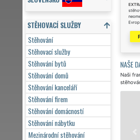
EXTR
stěhov
neome
STĚHOVACÍ SLUŽBY
Evrops
Stěhování
Stěhovací služby
Stěhování bytů
NAŠE D
Stěhování domů
Naši fra
stěhován
Stěhování kanceláří
Stěhování firem
STĚH
Stěhování domácností
Na
st
Stěhování nábytku
sl
Mezinárodní stěhování
do