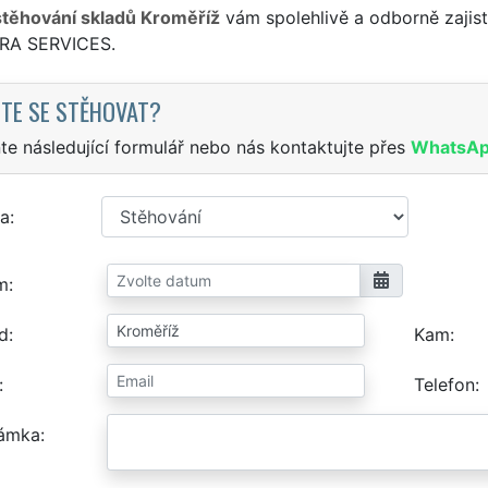
stěhování skladů Kroměříž
vám spolehlivě a odborně zajist
TRA SERVICES.
TE SE STĚHOVAT?
te následující formulář nebo nás kontaktujte přes
WhatsA
a
m
d
Kam
Telefon
ámka