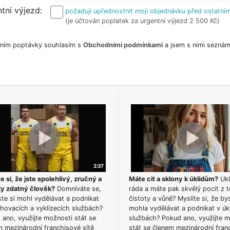
tní výjezd
požaduji upřednostnit moji objednávku před ostatním
(je účtován poplatek za urgentní výjezd 2 500 Kč)
ním poptávky souhlasím s
Obchodními podmínkami
a jsem s nimi seznám
e si, že jste spolehlivý, zručný a
Máte cit a sklony k úklidům?
Ukl
ky zdatný člověk?
Domníváte se,
ráda a máte pak skvělý pocit z t
te si mohl vydělávat a podnikat
čistoty a vůně? Myslíte si, že by
hovacích a vyklízecích službách?
mohla vydělávat a podnikat v úk
ano, využijte možnosti stát se
službách? Pokud ano, využijte 
m mezinárodní franchisové sítě
stát se členem mezinárodní fran