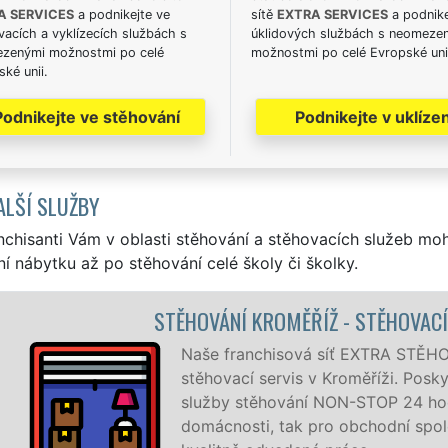
A SERVICES
a podnikejte ve
sítě
EXTRA SERVICES
a podnike
acích a vyklízecích službách s
úklidových službách s neomeze
zenými možnostmi po celé
možnostmi po celé Evropské uni
ké unii.
Podnikejte ve stěhování
Podnikejte v uklízen
ALŠÍ SLUŽBY
nchisanti Vám v oblasti stěhování a stěhovacích služeb mo
í nábytku až po stěhování celé školy či školky.
OVÁNÍ KROMĚŘÍŽ - STĚHOVACÍ PRÁCE KROMĚŘÍŽ
še franchisová síť EXTRA STĚHOVÁNÍ vám zajišťuje komple
ěhovací servis v Kroměříži. Poskytujeme profesionální a kval
užby stěhování NON-STOP 24 hodin denně, 7 dní v týdnu ja
mácnosti, tak pro obchodní společnosti, a to levně a se zá