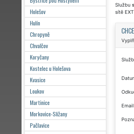
Bystřice pod Hostýnem
Službu
Holešov
sítě EX
Hulín
CHCE
Chropyně
Vyplň
Chvalčov
Koryčany
Služb
Kostelec u Holešova
Datu
Kvasice
Loukov
Odku
Martinice
Email
Morkovice-Slížany
Pozn
Pačlavice