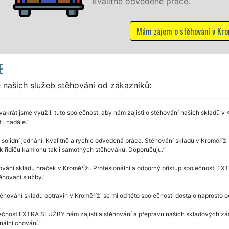
alitně odvedené práce.
Mám zájem o stěhování v Kroměříži
E
 našich služeb stěhování od zákazníků:
vakrát jsme využili tuto společnost, aby nám zajistilo stěhování našich skladů 
 i nadále.
 solidní jednání. Kvalitně a rychle odvedená práce. Stěhování skladu v Kroměříž
k řidičů kamionů tak i samotných stěhováků. Doporučuju.
vání skladu hraček v Kroměříži. Profesionální a odborný přístup společnosti E
těhovací služby.
těhování skladu potravin v Kroměříži se mi od této společnosti dostalo naprosto 
čnost EXTRA SLUŽBY nám zajistila stěhování a přepravu našich skladových záso
nální chování.