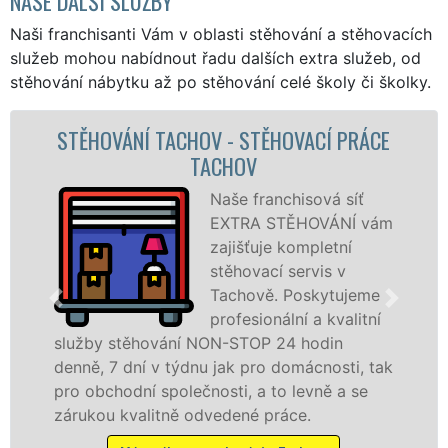
NAŠE DALŠÍ SLUŽBY
Naši franchisanti Vám v oblasti stěhování a stěhovacích
služeb mohou nabídnout řadu dalších extra služeb, od
stěhování nábytku až po stěhování celé školy či školky.
V - STĚHOVACÍ PRÁCE
STĚHOVACÍ SLU
CHOV
STĚHOVACÍ FI
Naše franchisová síť
EXTRA STĚHOVÁNÍ vám
zajišťuje kompletní
stěhovací servis v
Tachově. Poskytujeme
profesionální a kvalitní
ON-STOP 24 hodin
služby zajišťujeme dom
 jak pro domácnosti, tak
celém okresu Tachov se
osti, a to levně a se
franchisové sítě EXTR
vedené práce.
Nabízíme stěhovací sl
včetně víkendů a svátků