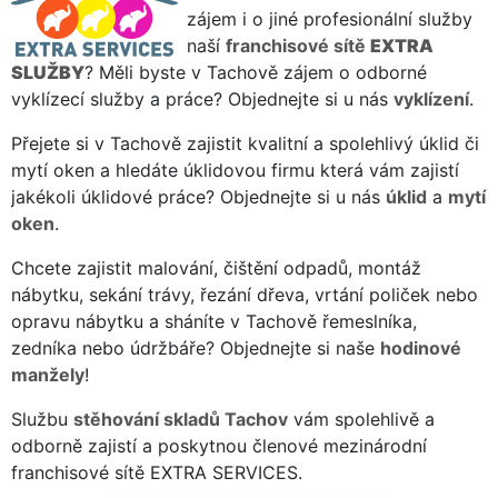
zájem i o jiné profesionální služby
naší
franchisové sítě
EXTRA
SLUŽBY
? Měli byste v Tachově zájem o odborné
vyklízecí služby a práce? Objednejte si u nás
vyklízení
.
Přejete si v Tachově zajistit kvalitní a spolehlivý úklid či
mytí oken a hledáte úklidovou firmu která vám zajistí
jakékoli úklidové práce? Objednejte si u nás
úklid
a
mytí
oken
.
Chcete zajistit malování, čištění odpadů, montáž
nábytku, sekání trávy, řezání dřeva, vrtání poliček nebo
opravu nábytku a sháníte v Tachově řemeslníka,
zedníka nebo údržbáře? Objednejte si naše
hodinové
manžely
!
Službu
stěhování skladů Tachov
vám spolehlivě a
odborně zajistí a poskytnou členové mezinárodní
franchisové sítě EXTRA SERVICES.