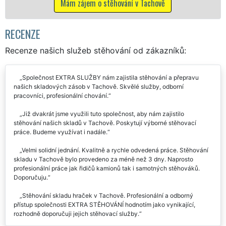
těhování v Tachově
Mám zájem o stěhovac
RECENZE
Recenze našich služeb stěhování od zákazníků:
Společnost EXTRA SLUŽBY nám zajistila stěhování a přepravu
našich skladových zásob v Tachově. Skvělé služby, odborní
pracovníci, profesionální chování.
Již dvakrát jsme využili tuto společnost, aby nám zajistilo
stěhování našich skladů v Tachově. Poskytují výborné stěhovací
práce. Budeme využívat i nadále.
Velmi solidní jednání. Kvalitně a rychle odvedená práce. Stěhování
skladu v Tachově bylo provedeno za méně než 3 dny. Naprosto
profesionální práce jak řidičů kamionů tak i samotných stěhováků.
Doporučuju.
Stěhování skladu hraček v Tachově. Profesionální a odborný
přístup společnosti EXTRA STĚHOVÁNÍ hodnotím jako vynikající,
rozhodně doporučuji jejich stěhovací služby.