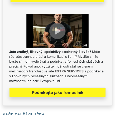
Jste zručný, šikovný, spolehlivý a ochotný člověk?
Máte
rád všestrannou práci a komunikaci s lidmi? Myslíte si, že
byste si mohl vydělávat a podnikat v řemeslných službách a
pracích? Pokud ano, využijte možnosti stát se členem
mezinárodní franchisové sítě
EXTRA SERVICES
a podnikejte
v libovolných řemeslných službách s neomezenými
možnostmi po celé Evropské unii.
Podnikejte jako řemeslník