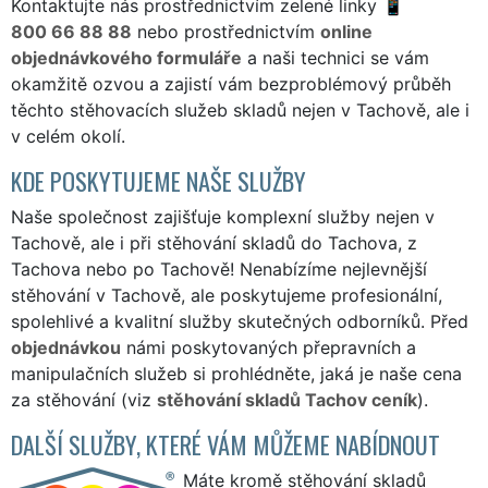
Kontaktujte nás prostřednictvím zelené linky
800 66 88 88
nebo prostřednictvím
online
objednávkového formuláře
a naši technici se vám
okamžitě ozvou a zajistí vám bezproblémový průběh
těchto stěhovacích služeb skladů nejen v Tachově, ale i
v celém okolí.
KDE POSKYTUJEME NAŠE SLUŽBY
Naše společnost zajišťuje komplexní služby nejen v
Tachově, ale i při stěhování skladů do Tachova, z
Tachova nebo po Tachově! Nenabízíme nejlevnější
stěhování v Tachově, ale poskytujeme profesionální,
spolehlivé a kvalitní služby skutečných odborníků. Před
objednávkou
námi poskytovaných přepravních a
manipulačních služeb si prohlédněte, jaká je naše cena
za stěhování (viz
stěhování skladů Tachov ceník
).
DALŠÍ SLUŽBY, KTERÉ VÁM MŮŽEME NABÍDNOUT
Máte kromě stěhování skladů