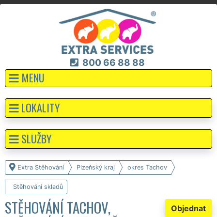
800 66 88 88
MENU
LOKALITY
SLUŽBY
Extra Stěhování
Plzeňský kraj
okres Tachov
Stěhování skladů
STĚHOVÁNÍ TACHOV,
Objednat