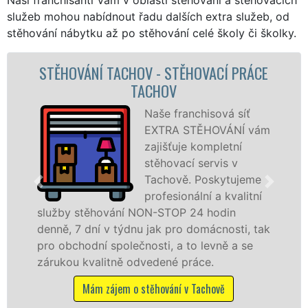
služeb mohou nabídnout řadu dalších extra služeb, od
stěhování nábytku až po stěhování celé školy či školky.
NÍ TACHOV - STĚHOVACÍ PRÁCE
STĚHO
TACHOV
STĚH
Naše franchisová síť
EXTRA STĚHOVÁNÍ vám
zajišťuje kompletní
stěhovací servis v
Tachově. Poskytujeme
profesionální a kvalitní
ěhování NON-STOP 24 hodin
služby zajiš
ní v týdnu jak pro domácnosti, tak
celém okresu
ní společnosti, a to levně a se
franchisové 
valitně odvedené práce.
Nabízíme st
včetně víkend
m zájem o stěhování v Tachově
Mám záje