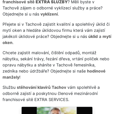
franchisové sítě
EXTRA SLUŽBY
? Měli byste v
Tachově zájem o odborné vyklízecí služby a práce?
Objednejte si u nás
vyklízení
.
Přejete si v Tachově zajistit kvalitní a spolehlivý úklid či
mytí oken a hledáte úklidovou firmu která vám zajistí
jakékoli úklidové práce? Objednejte si u nás
úklid
a
mytí
oken
.
Chcete zajistit malování, čištění odpadů, montáž
nábytku, sekání trávy, řezání dřeva, vrtání poliček nebo
opravu nábytku a sháníte v Tachově řemeslníka,
zedníka nebo údržbáře? Objednejte si naše
hodinové
manžely
!
Službu
stěhování klavírů Tachov
vám spolehlivě a
odborně zajistí a poskytnou členové mezinárodní
franchisové sítě EXTRA SERVICES.