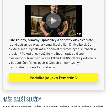
Jste zručný, šikovný, spolehlivý a ochotný člověk?
Máte
rád všestrannou práci a komunikaci s lidmi? Myslíte si, že
byste si mohl vydělávat a podnikat v řemeslných službách a
pracích? Pokud ano, využijte možnosti stát se členem
mezinárodní franchisové sítě
EXTRA SERVICES
a podnikejte
v libovolných řemeslných službách s neomezenými
možnostmi po celé Evropské unii.
Podnikejte jako řemeslník
NAŠE DALŠÍ SLUŽBY
Naši franchisanti Vám v oblasti stěhování a stěhovacích