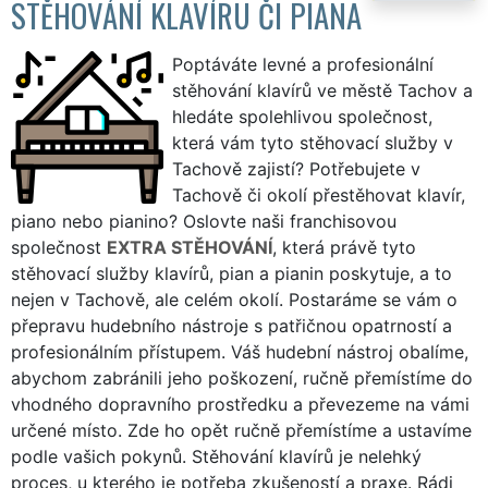
STĚHOVÁNÍ KLAVÍRU ČI PIANA
Poptáváte levné a profesionální
stěhování klavírů ve městě Tachov a
hledáte spolehlivou společnost,
která vám tyto stěhovací služby v
Tachově zajistí? Potřebujete v
Tachově či okolí přestěhovat klavír,
piano nebo pianino? Oslovte naši franchisovou
společnost
EXTRA STĚHOVÁNÍ
, která právě tyto
stěhovací služby klavírů, pian a pianin poskytuje, a to
nejen v Tachově, ale celém okolí. Postaráme se vám o
přepravu hudebního nástroje s patřičnou opatrností a
profesionálním přístupem. Váš hudební nástroj obalíme,
abychom zabránili jeho poškození, ručně přemístíme do
vhodného dopravního prostředku a převezeme na vámi
určené místo. Zde ho opět ručně přemístíme a ustavíme
podle vašich pokynů. Stěhování klavírů je nelehký
proces, u kterého je potřeba zkušeností a praxe. Rádi