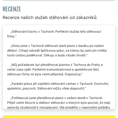
RECENZE
Recenze našich služeb stěhování od zákazníků:
Stěhování klavíru v Tachově. Perfektní služba této stěhovací
firmy.
Včera jsme v Tachově stěhovali staré piano z baráku po našem
dědovi. Chlapi odvedli špičkovou práci, za kterou by jsem jim chtěla
touto cestou poděkovat. Děkuju a budu všude chválit.
Můj požadavek byl přestěhovat pianino z Tachova do Prahy a
večer zase zpět. Perfektní komunikativnost a spolehlivost této
stěhovací firmy mi byla velmi příjemná. Doporučuji.
Parádní práce při zajištění stěhování varhan v Tachově. Dochvilní,
spolehliví, pracovití. Stěhování můžu vřele doporučit.
Potřebovali jsme přestěhovat piano v našem domě v Tachově.
Přijeli velmi šikovní a obětaví stěhováci u kterých bylo poznat, že mají
opravdu zkušenosti k nezaplacení. Vše proběhlo v naprostém pořádku