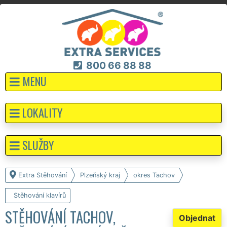
800 66 88 88
MENU
LOKALITY
SLUŽBY
Extra Stěhování
Plzeňský kraj
okres Tachov
Stěhování klavírů
STĚHOVÁNÍ TACHOV,
Objednat