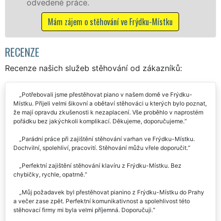
.
včetně víkendů a s
 stěhování ve Frýdku-Místku
Mám zájem o stěho
RECENZE
Recenze našich služeb stěhování od zákazníků:
Potřebovali jsme přestěhovat piano v našem domě ve Frýdku-
Místku. Přijeli velmi šikovní a obětaví stěhováci u kterých bylo poznat,
že mají opravdu zkušenosti k nezaplacení. Vše proběhlo v naprostém
pořádku bez jakýchkoli komplikací. Děkujeme, doporučujeme.
Parádní práce při zajištění stěhování varhan ve Frýdku-Místku.
Dochvilní, spolehliví, pracovití. Stěhování můžu vřele doporučit.
Perfektní zajištění stěhování klavíru z Frýdku-Místku. Bez
chybičky, rychle, opatrně.
Můj požadavek byl přestěhovat pianino z Frýdku-Místku do Prahy
a večer zase zpět. Perfektní komunikativnost a spolehlivost této
stěhovací firmy mi byla velmi příjemná. Doporučuji.