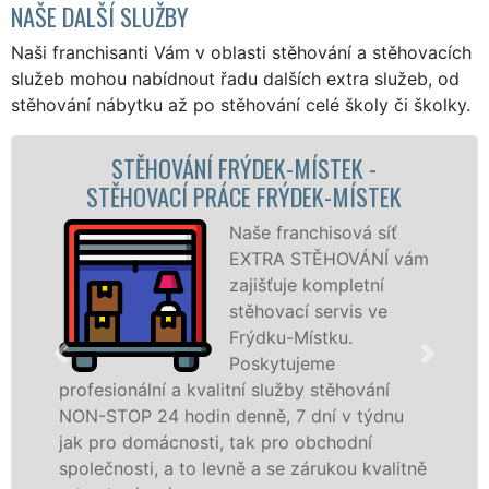
NAŠE DALŠÍ SLUŽBY
Naši franchisanti Vám v oblasti stěhování a stěhovacích
služeb mohou nabídnout řadu dalších extra služeb, od
stěhování nábytku až po stěhování celé školy či školky.
NÍ FRÝDEK-MÍSTEK -
STĚHOVACÍ SL
 PRÁCE FRÝDEK-MÍSTEK
STĚHOVACÍ F
Naše franchisová síť
EXTRA STĚHOVÁNÍ vám
zajišťuje kompletní
stěhovací servis ve
Frýdku-Místku.
Poskytujeme
kvalitní služby stěhování
služby zajišťujem
din denně, 7 dní v týdnu
celém okresu Frýd
osti, tak pro obchodní
kvality franchiso
to levně a se zárukou kvalitně
Nabízíme stěhova