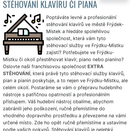
STĚHOVÁNÍ KLAVÍRU ČI PIANA
Poptáváte levné a profesionální
stěhování klavírů ve městě Frýdek-
Místek a hledáte spolehlivou
společnost, která vám tyto
stěhovací služby ve Frýdku-Místku
zajistí? Potřebujete ve Frýdku-
Místku či okolí přestěhovat klavír, piano nebo pianino?
Oslovte naši franchisovou společnost
EXTRA
STĚHOVÁNÍ
, která právě tyto stěhovací služby klavírů,
pian a pianin poskytuje, a to nejen ve Frýdku-Místku, ale
celém okolí. Postaráme se vám o přepravu hudebního
nástroje s patřičnou opatrností a profesionálním
přístupem. Váš hudební nástroj obalíme, abychom
zabránili jeho poškození, ručně přemístíme do
vhodného dopravního prostředku a převezeme na vámi
určené místo. Zde ho opět ručně přemístíme a ustavíme
podle vašich pokynů. Stěhování klavírů je nelehký