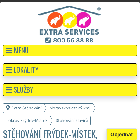
800 66 88 88
MENU
LOKALITY
SLUŽBY
Extra Stěhování
Moravskoslezský kraj
okres Frýdek-Místek
Stěhování klavírů
STĚHOVÁNÍ FRÝDEK-MÍSTEK,
Objednat