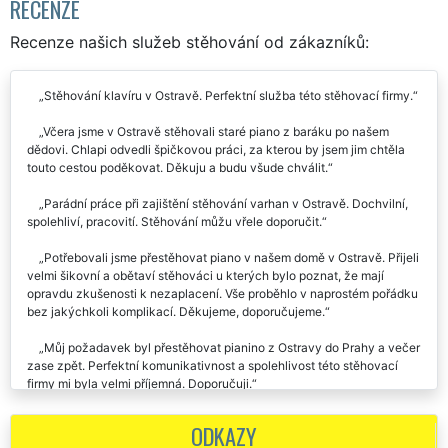
RECENZE
Recenze našich služeb stěhování od zákazníků:
Stěhování klavíru v Ostravě. Perfektní služba této stěhovací firmy.
Včera jsme v Ostravě stěhovali staré piano z baráku po našem
dědovi. Chlapi odvedli špičkovou práci, za kterou by jsem jim chtěla
touto cestou poděkovat. Děkuju a budu všude chválit.
Parádní práce při zajištění stěhování varhan v Ostravě. Dochvilní,
spolehliví, pracovití. Stěhování můžu vřele doporučit.
Potřebovali jsme přestěhovat piano v našem domě v Ostravě. Přijeli
velmi šikovní a obětaví stěhováci u kterých bylo poznat, že mají
opravdu zkušenosti k nezaplacení. Vše proběhlo v naprostém pořádku
bez jakýchkoli komplikací. Děkujeme, doporučujeme.
Můj požadavek byl přestěhovat pianino z Ostravy do Prahy a večer
zase zpět. Perfektní komunikativnost a spolehlivost této stěhovací
firmy mi byla velmi příjemná. Doporučuji.
Perfektní zajištění stěhování klavíru z Ostravy. Bez chybičky,