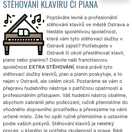
STĚHOVÁNÍ KLAVÍRU ČI PIANA
Poptáváte levné a profesionální
stěhování klavírů ve městě Ostrava a
hledáte spolehlivou společnost,
která vám tyto stěhovací služby v
Ostravě zajistí? Potřebujete v
Ostravě či okolí přestěhovat klavír,
piano nebo pianino? Oslovte naši franchisovou
společnost
EXTRA STĚHOVÁNÍ
, která právě tyto
stěhovací služby klavírů, pian a pianin poskytuje, a to
nejen v Ostravě, ale celém okolí. Postaráme se vám o
přepravu hudebního nástroje s patřičnou opatrností a
profesionálním přístupem. Váš hudební nástroj obalíme,
abychom zabránili jeho poškození, ručně přemístíme do
vhodného dopravního prostředku a převezeme na vámi
určené místo. Zde ho opět ručně přemístíme a ustavíme
podle vašich pokynů. Stěhování klavírů je nelehký
proces, u kterého je potřeba zkušeností a praxe. Rádi