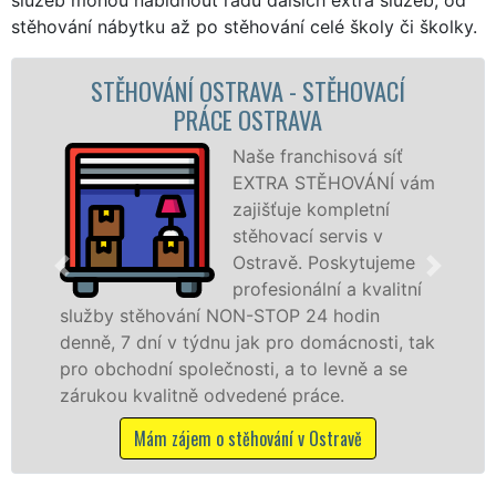
stěhování nábytku až po stěhování celé školy či školky.
RAVA - STĚHOVACÍ
STĚHOVACÍ SLUŽ
 OSTRAVA
STĚHOVACÍ FI
Naše franchisová síť
EXTRA STĚHOVÁNÍ vám
zajišťuje kompletní
stěhovací servis v
Ostravě. Poskytujeme
profesionální a kvalitní
ON-STOP 24 hodin
služby zajišťujeme dom
 jak pro domácnosti, tak
celém okresu Ostrava s
osti, a to levně a se
franchisové sítě EXTR
vedené práce.
Nabízíme stěhovací sl
včetně víkendů a svátků
těhování v Ostravě
Mám zájem o stěhovac