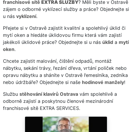
franchisové sítě
EXTRA SLUŽBY
? Měli byste v Ostravě
zájem o odborné vyklízecí služby a práce? Objednejte si
u nás
vyklízení
.
Přejete si v Ostravě zajistit kvalitní a spolehlivý úklid či
mytí oken a hledáte úklidovou firmu která vám zajistí
jakékoli úklidové práce? Objednejte si u nás
úklid
a
mytí
oken
.
Chcete zajistit malování, čištění odpadů, montáž
nábytku, sekání trávy, řezání dřeva, vrtání poliček nebo
opravu nábytku a sháníte v Ostravě řemeslníka, zedníka
nebo údržbáře? Objednejte si naše
hodinové manžely
!
Službu
stěhování klavírů Ostrava
vám spolehlivě a
odborně zajistí a poskytnou členové mezinárodní
franchisové sítě EXTRA SERVICES.