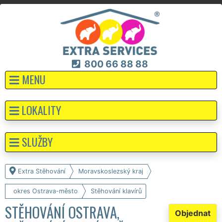
800 66 88 88
MENU
LOKALITY
SLUŽBY
Extra Stěhování
Moravskoslezský kraj
okres Ostrava-město
Stěhování klavírů
STĚHOVÁNÍ OSTRAVA,
Objednat