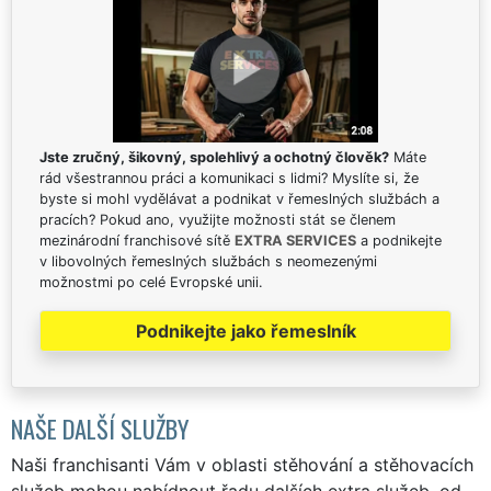
Jste zručný, šikovný, spolehlivý a ochotný člověk?
Máte
rád všestrannou práci a komunikaci s lidmi? Myslíte si, že
byste si mohl vydělávat a podnikat v řemeslných službách a
pracích? Pokud ano, využijte možnosti stát se členem
mezinárodní franchisové sítě
EXTRA SERVICES
a podnikejte
v libovolných řemeslných službách s neomezenými
možnostmi po celé Evropské unii.
Podnikejte jako řemeslník
NAŠE DALŠÍ SLUŽBY
Naši franchisanti Vám v oblasti stěhování a stěhovacích
služeb mohou nabídnout řadu dalších extra služeb, od