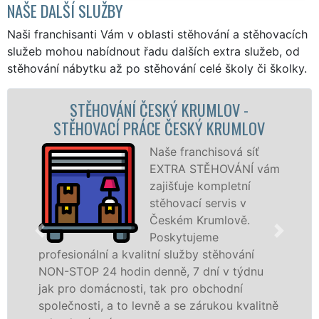
NAŠE DALŠÍ SLUŽBY
Naši franchisanti Vám v oblasti stěhování a stěhovacích
služeb mohou nabídnout řadu dalších extra služeb, od
stěhování nábytku až po stěhování celé školy či školky.
HOVÁNÍ ČESKÝ KRUMLOV -
STĚHOVACÍ
VACÍ PRÁCE ČESKÝ KRUMLOV
STĚHOVA
Naše franchisová síť
EXTRA STĚHOVÁNÍ vám
zajišťuje kompletní
stěhovací servis v
Českém Krumlově.
Poskytujeme
lní a kvalitní služby stěhování
technikou. Ty
24 hodin denně, 7 dní v týdnu
domácnostem 
mácnosti, tak pro obchodní
Český Krumlo
i, a to levně a se zárukou kvalitně
franchisové 