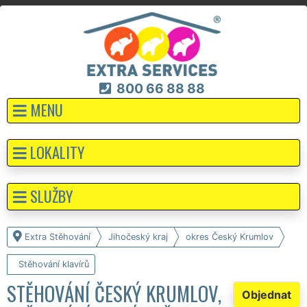
800 66 88 88
MENU
LOKALITY
SLUŽBY
Extra Stěhování
Jihočeský kraj
okres Český Krumlov
Stěhování klavírů
STĚHOVÁNÍ ČESKÝ KRUMLOV,
Objednat