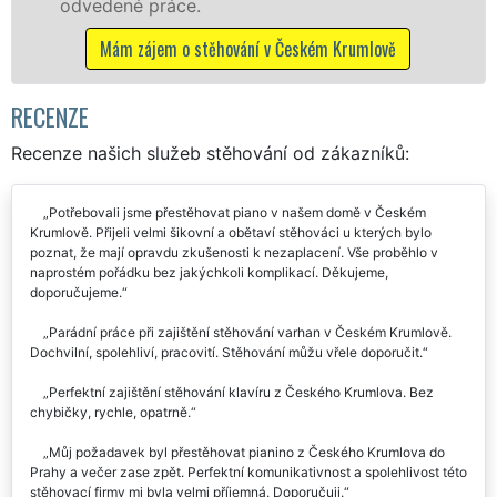
práce.
Nabízíme st
včetně víkend
jem o stěhování v Českém Krumlově
Mám zájem o 
RECENZE
Recenze našich služeb stěhování od zákazníků:
Potřebovali jsme přestěhovat piano v našem domě v Českém
Krumlově. Přijeli velmi šikovní a obětaví stěhováci u kterých bylo
poznat, že mají opravdu zkušenosti k nezaplacení. Vše proběhlo v
naprostém pořádku bez jakýchkoli komplikací. Děkujeme,
doporučujeme.
Parádní práce při zajištění stěhování varhan v Českém Krumlově.
Dochvilní, spolehliví, pracovití. Stěhování můžu vřele doporučit.
Perfektní zajištění stěhování klavíru z Českého Krumlova. Bez
chybičky, rychle, opatrně.
Můj požadavek byl přestěhovat pianino z Českého Krumlova do