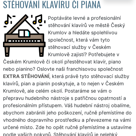
STĚHOVÁNÍ KLAVÍRU ČI PIANA
Poptáváte levné a profesionální
stěhování klavírů ve městě Český
Krumlov a hledáte spolehlivou
společnost, která vám tyto
stěhovací služby v Českém
Krumlově zajistí? Potřebujete v
Českém Krumlově či okolí přestěhovat klavír, piano
nebo pianino? Oslovte naši franchisovou společnost
EXTRA STĚHOVÁNÍ
, která právě tyto stěhovací služby
klavírů, pian a pianin poskytuje, a to nejen v Českém
Krumlově, ale celém okolí. Postaráme se vám o
přepravu hudebního nástroje s patřičnou opatrností a
profesionálním přístupem. Váš hudební nástroj obalíme,
abychom zabránili jeho poškození, ručně přemístíme do
vhodného dopravního prostředku a převezeme na vámi
určené místo. Zde ho opět ručně přemístíme a ustavíme
podle vašich pokynů. Stěhování klavírů je nelehký