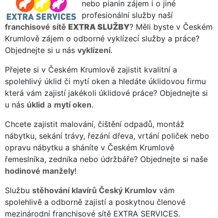
nebo pianin zájem i o jiné
profesionální služby naší
franchisové sítě
EXTRA SLUŽBY
? Měli byste v Českém
Krumlově zájem o odborné vyklízecí služby a práce?
Objednejte si u nás
vyklízení
.
Přejete si v Českém Krumlově zajistit kvalitní a
spolehlivý úklid či mytí oken a hledáte úklidovou firmu
která vám zajistí jakékoli úklidové práce? Objednejte si
u nás
úklid
a
mytí oken
.
Chcete zajistit malování, čištění odpadů, montáž
nábytku, sekání trávy, řezání dřeva, vrtání poliček nebo
opravu nábytku a sháníte v Českém Krumlově
řemeslníka, zedníka nebo údržbáře? Objednejte si naše
hodinové manžely
!
Službu
stěhování klavírů Český Krumlov
vám
spolehlivě a odborně zajistí a poskytnou členové
mezinárodní franchisové sítě EXTRA SERVICES.