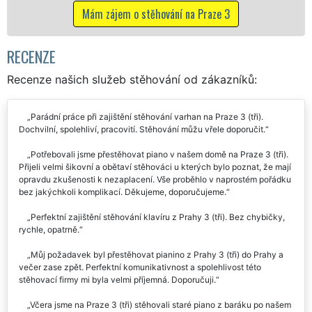
ájem o stěhování na Praze 3
Mám zájem o
RECENZE
Recenze našich služeb stěhování od zákazníků:
Parádní práce při zajištění stěhování varhan na Praze 3 (tři).
Dochvilní, spolehliví, pracovití. Stěhování můžu vřele doporučit.
Potřebovali jsme přestěhovat piano v našem domě na Praze 3 (tři).
Přijeli velmi šikovní a obětaví stěhováci u kterých bylo poznat, že mají
opravdu zkušenosti k nezaplacení. Vše proběhlo v naprostém pořádku
bez jakýchkoli komplikací. Děkujeme, doporučujeme.
Perfektní zajištění stěhování klavíru z Prahy 3 (tři). Bez chybičky,
rychle, opatrně.
Můj požadavek byl přestěhovat pianino z Prahy 3 (tři) do Prahy a
večer zase zpět. Perfektní komunikativnost a spolehlivost této
stěhovací firmy mi byla velmi příjemná. Doporučuji.
Včera jsme na Praze 3 (tři) stěhovali staré piano z baráku po našem