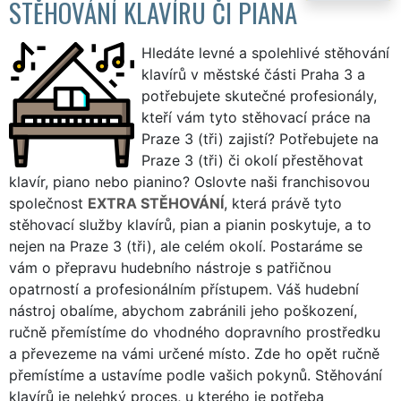
STĚHOVÁNÍ KLAVÍRU ČI PIANA
Hledáte levné a spolehlivé stěhování
klavírů v městské části Praha 3 a
potřebujete skutečné profesionály,
kteří vám tyto stěhovací práce na
Praze 3 (tři) zajistí? Potřebujete na
Praze 3 (tři) či okolí přestěhovat
klavír, piano nebo pianino? Oslovte naši franchisovou
společnost
EXTRA STĚHOVÁNÍ
, která právě tyto
stěhovací služby klavírů, pian a pianin poskytuje, a to
nejen na Praze 3 (tři), ale celém okolí. Postaráme se
vám o přepravu hudebního nástroje s patřičnou
opatrností a profesionálním přístupem. Váš hudební
nástroj obalíme, abychom zabránili jeho poškození,
ručně přemístíme do vhodného dopravního prostředku
a převezeme na vámi určené místo. Zde ho opět ručně
přemístíme a ustavíme podle vašich pokynů. Stěhování
klavírů je nelehký proces, u kterého je potřeba