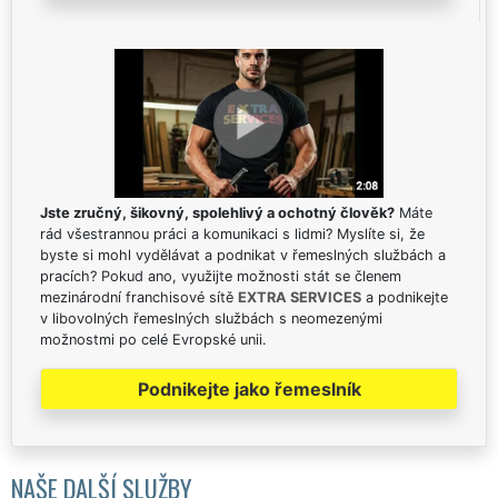
Jste zručný, šikovný, spolehlivý a ochotný člověk?
Máte
rád všestrannou práci a komunikaci s lidmi? Myslíte si, že
byste si mohl vydělávat a podnikat v řemeslných službách a
pracích? Pokud ano, využijte možnosti stát se členem
mezinárodní franchisové sítě
EXTRA SERVICES
a podnikejte
v libovolných řemeslných službách s neomezenými
možnostmi po celé Evropské unii.
Podnikejte jako řemeslník
NAŠE DALŠÍ SLUŽBY