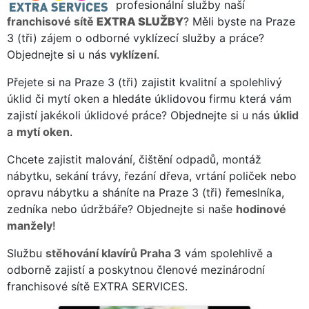
profesionální služby naší
franchisové sítě
EXTRA SLUŽBY
? Měli byste na Praze
3 (tři) zájem o odborné vyklízecí služby a práce?
Objednejte si u nás
vyklízení
.
Přejete si na Praze 3 (tři) zajistit kvalitní a spolehlivý
úklid či mytí oken a hledáte úklidovou firmu která vám
zajistí jakékoli úklidové práce? Objednejte si u nás
úklid
a
mytí oken
.
Chcete zajistit malování, čištění odpadů, montáž
nábytku, sekání trávy, řezání dřeva, vrtání poliček nebo
opravu nábytku a sháníte na Praze 3 (tři) řemeslníka,
zedníka nebo údržbáře? Objednejte si naše
hodinové
manžely
!
Službu
stěhování klavírů Praha 3
vám spolehlivě a
odborně zajistí a poskytnou členové mezinárodní
franchisové sítě EXTRA SERVICES.