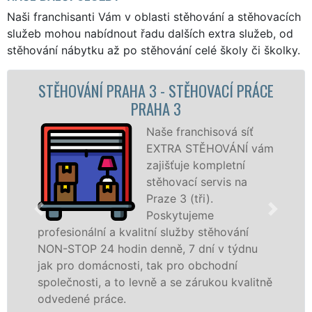
Naši franchisanti Vám v oblasti stěhování a stěhovacích
služeb mohou nabídnout řadu dalších extra služeb, od
stěhování nábytku až po stěhování celé školy či školky.
PRAHA 3 - STĚHOVACÍ PRÁCE
STĚHOVA
PRAHA 3
STĚHOV
Naše franchisová síť
EXTRA STĚHOVÁNÍ vám
zajišťuje kompletní
stěhovací servis na
Praze 3 (tři).
Poskytujeme
 a kvalitní služby stěhování
služby zajišťu
 hodin denně, 7 dní v týdnu
celém okresu Pr
cnosti, tak pro obchodní
franchisové sí
a to levně a se zárukou kvalitně
Nabízíme stěho
áce.
včetně víkendů 