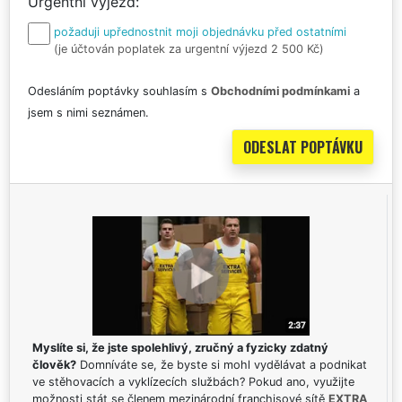
Urgentní výjezd
požaduji upřednostnit moji objednávku před ostatními
(je účtován poplatek za urgentní výjezd 2 500 Kč)
Odesláním poptávky souhlasím s
Obchodními podmínkami
a
jsem s nimi seznámen.
Myslíte si, že jste spolehlivý, zručný a fyzicky zdatný
člověk?
Domníváte se, že byste si mohl vydělávat a podnikat
ve stěhovacích a vyklízecích službách? Pokud ano, využijte
možnosti stát se členem mezinárodní franchisové sítě
EXTRA