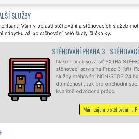
ALŠÍ SLUŽBY
nchisanti Vám v oblasti stěhování a stěhovacích služeb mo
í nábytku až po stěhování celé školy či školky.
 STĚHOVACÍ PRÁCE PRAHA 3
EXTRA STĚHOVÁNÍ vám zajišťuje kompletní
ze 3 (tři). Poskytujeme profesionální a kvalitní
STOP 24 hodin denně, 7 dní v týdnu jak pro
chodní společnosti, a to levně a se zárukou
ce.
stěhování na Praze 3
E