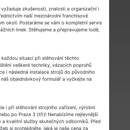
 vyžaduje zkušenosti, znalosti a organizační i
řednictvím naší mezinárodní franchisové
celém okolí. Postaráme se vám o kompletní servis
ntážních linek. Stěhujeme a přepravujeme lodě,
 každou situací při stěhování těchto
ištění veškeré techniky, vázacích popruhů
ce i následná instalace strojů do původního
e náš
objednávkový formulář
a vyčkejte na
e i při stěhování strojního zařízení, výrobní
 nebo po Praze 3 (tři)! Nenabízíme nejlevnější
vé a kvalitní služby skutečných odborníků. Před
eb si prohlédněte, jaká je naše cena za