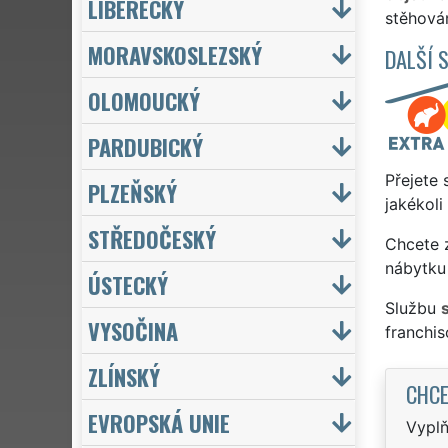
LIBERECKÝ
stěhován
MORAVSKOSLEZSKÝ
DALŠÍ 
OLOMOUCKÝ
PARDUBICKÝ
Přejete 
PLZEŇSKÝ
jakékoli
STŘEDOČESKÝ
Chcete z
nábytku 
ÚSTECKÝ
Službu
VYSOČINA
franchi
ZLÍNSKÝ
CHCE
EVROPSKÁ UNIE
Vyplň