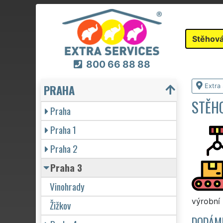
Stěhová
800 66 88 88
PRAHA
Extra
STĚHO
Praha
Praha 1
Praha 2
Praha 3
Vinohrady
výrobní 
Žižkov
DODÁME