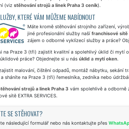
í (viz
stěhování strojů a linek Praha 3 ceník
).
SLUŽBY, KTERÉ VÁM MŮŽEME NABÍDNOUT
Máte kromě stěhování strojního zařízení, výrob
jiné profesionální služby naší
franchisové sítě
zájem o odborné vyklízecí služby a práce? Obj
si na Praze 3 (tři) zajistit kvalitní a spolehlivý úklid či myt
 úklidové práce? Objednejte si u nás
úklid
a
mytí oken
.
ajistit malování, čištění odpadů, montáž nábytku, sekání tr
a sháníte na Praze 3 (tři) řemeslníka, zedníka nebo údržbá
stěhování strojů a linek Praha 3
vám spolehlivě a odborně z
sové sítě EXTRA SERVICES.
TE SE STĚHOVAT?
te následující formulář nebo nás kontaktujte přes
WhatsA