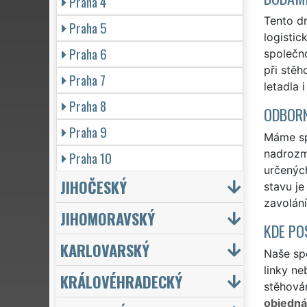
Praha 4
Tento dr
Praha 5
logistic
Praha 6
společn
při stěh
Praha 7
letadla 
Praha 8
ODBORN
Praha 9
Máme spr
nadrozmě
Praha 10
určených
JIHOČESKÝ
stavu je
zavolání
JIHOMORAVSKÝ
KDE PO
KARLOVARSKÝ
Naše spo
linky ne
KRÁLOVÉHRADECKÝ
stěhován
objedn