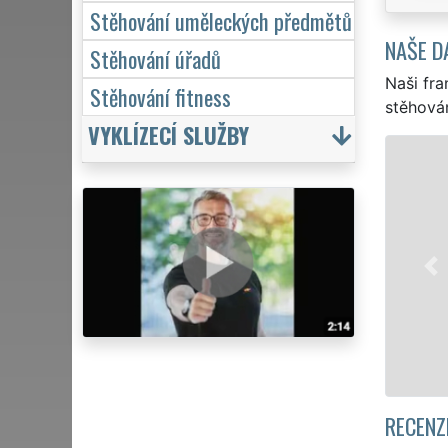
Stěhování uměleckých předmětů
NAŠE D
Stěhování úřadů
Naši fra
Stěhování fitness
stěhován
VYKLÍZECÍ SLUŽBY
STĚHOVÁNÍ PRAHA 3 -
Naše franchisová síť 
stěhovací servis na Pra
služby stěhování NON-
domácnosti, tak pro ob
kvalitně odvedené prá
Mám zájem o 
RECENZ