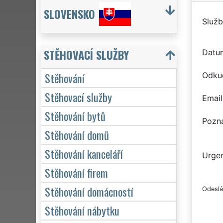
SLOVENSKO
Služb
STĚHOVACÍ SLUŽBY
Datu
Stěhování
Odku
Stěhovací služby
Email
Stěhování bytů
Pozn
Stěhování domů
Stěhování kanceláří
Urgen
Stěhování firem
Stěhování domácností
Odeslá
Stěhování nábytku