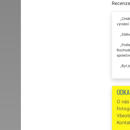
Recenze
Chtěl
výrobní 
Stěho
Potře
Rozhodně
společno
Byl j
ODKA
O nás
Fotoga
Všeob
Konta