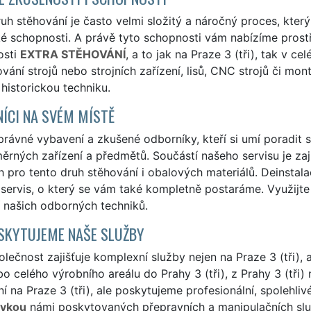
uh stěhování je často velmi složitý a náročný proces, který
ké schopnosti. A právě tyto schopnosti vám nabízíme prost
osti
EXTRA STĚHOVÁNÍ
, a to jak na Praze 3 (tři), tak v 
ování strojů nebo strojních zařízení, lisů, CNC strojů či mo
i historickou techniku.
ÍCI NA SVÉM MÍSTĚ
ávné vybavení a zkušené odborníky, kteří si umí poradit s
rných zařízení a předmětů. Součástí našeho servisu je zaj
 pro tento druh stěhování i obalových materiálů. Deinstala
 servis, o který se vám také kompletně postaráme. Využijt
 našich odborných techniků.
SKYTUJEME NAŠE SLUŽBY
lečnost zajišťuje komplexní služby nejen na Praze 3 (tři), al
bo celého výrobního areálu do Prahy 3 (tři), z Prahy 3 (tři)
í na Praze 3 (tři), ale poskytujeme profesionální, spolehli
ávkou
námi poskytovaných přepravních a manipulačních služ