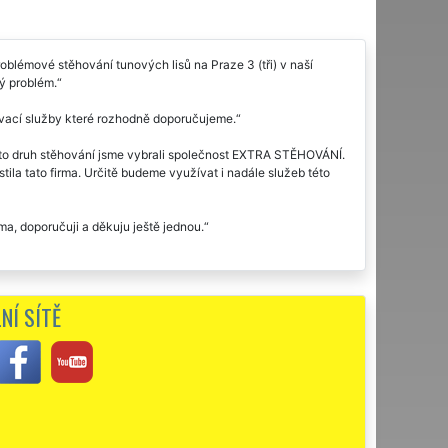
lémové stěhování tunových lisů na Praze 3 (tři) v naší
ý problém.
hovací služby které rozhodně doporučujeme.
 tento druh stěhování jsme vybrali společnost EXTRA STĚHOVÁNÍ.
ila tato firma. Určitě budeme využívat i nadále služeb této
rma, doporučuji a děkuju ještě jednou.
NÍ SÍTĚ