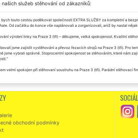
 našich služeb stěhování od zákazníků:
 bych touto cestou poděkovat společnosti EXTRA SLUŽBY za kompletní a bezprob
hale. Od začátku do konce vše naplánovali a zorganizovali, aniž by nastal nějak
vání výrobní linky na Praze 3 (tři) – děkujeme, velká spokojenost. Kvalitní stě
bovali jsme zajistit vystěhování a převoz řezacích strojů na Praze 3 (tři). Pro
 jsme vybrali správně. Stoprocentní spokojenost se stěhováním, které nám zajist
sti.
sem velmi spokojen při stěhovaní soustruhu na Praze 3 (tři). Parádní stěhovací fi
ZY
SOCIÁL
lerie
ecné obchodní podmínky
kt