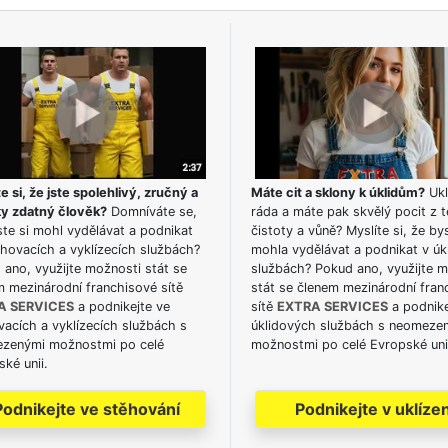
e si, že jste spolehlivý, zručný a
Máte cit a sklony k úklidům?
Ukl
ky zdatný člověk?
Domníváte se,
ráda a máte pak skvělý pocit z t
te si mohl vydělávat a podnikat
čistoty a vůně? Myslíte si, že by
hovacích a vyklízecích službách?
mohla vydělávat a podnikat v úk
ano, využijte možnosti stát se
službách? Pokud ano, využijte 
m mezinárodní franchisové sítě
stát se členem mezinárodní fran
A SERVICES
a podnikejte ve
sítě
EXTRA SERVICES
a podnike
acích a vyklízecích službách s
úklidových službách s neomeze
zenými možnostmi po celé
možnostmi po celé Evropské uni
ké unii.
Podnikejte ve stěhování
Podnikejte v uklízen