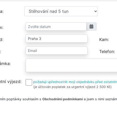
a
m
d
Kam
Telefon
ámka
tní výjezd
požaduji upřednostnit moji objednávku před ostatním
(je účtován poplatek za urgentní výjezd 2 500 Kč)
ním poptávky souhlasím s
Obchodními podmínkami
a jsem s nimi seznám