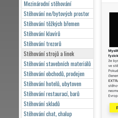
Mezinárodní stěhování
Stěhování ne/bytových prostor
Stěhování těžkých břemen
Stěhování klavírů
Stěhování trezorů
Myslít
Stěhování strojů a linek
fyzic
že bys
Stěhování stavebních materiálů
ve stě
Pokud 
Stěhování obchodů, prodejen
člene
EXTR
Stěhování hotelů, ubytoven
stěhov
neome
Stěhování restaurací, barů
Evrops
Stěhování skladů
Stěhování chat, chalup