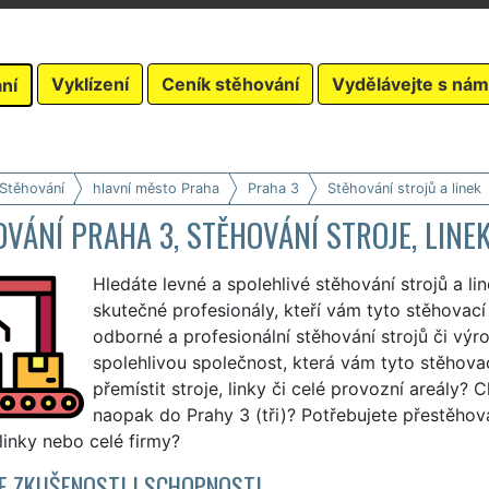
Vyklízení
Ceník stěhování
Vydělávejte s nám
ní
 Stěhování
hlavní město Praha
Praha 3
Stěhování strojů a linek
VÁNÍ PRAHA 3, STĚHOVÁNÍ STROJE, LINEK
Hledáte levné a spolehlivé stěhování strojů a li
skutečné profesionály, kteří vám tyto stěhovací 
odborné a profesionální stěhování strojů či výro
spolehlivou společnost, která vám tyto stěhovací
přemístit stroje, linky či celé provozní areály? 
naopak do Prahy 3 (tři)? Potřebujete přestěhova
linky nebo celé firmy?
 ZKUŠENOSTI I SCHOPNOSTI