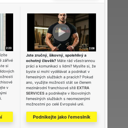
ízíte
Jste zručný, šikovný, spolehlivý a
é zářivé
ochotný člověk?
Máte rád všestrannou
ste si
práci a komunikaci s lidmi? Myslíte si, že
lidových
byste si mohl vydělávat a podnikat v
možnosti
řemeslných službách a pracích? Pokud
chisové
ano, využijte možnosti stát se členem
jte v
mezinárodní franchisové sítě
EXTRA
nými
SERVICES
a podnikejte v libovolných
i.
řemeslných službách s neomezenými
možnostmi po celé Evropské unii.
í
Podnikejte jako řemeslník