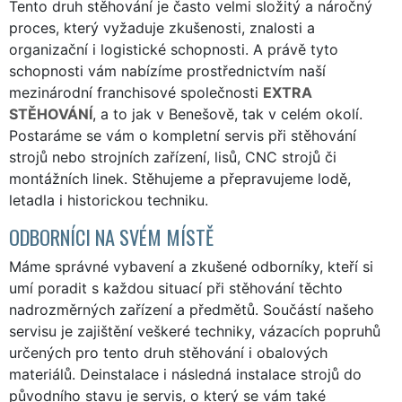
Tento druh stěhování je často velmi složitý a náročný
proces, který vyžaduje zkušenosti, znalosti a
organizační i logistické schopnosti. A právě tyto
schopnosti vám nabízíme prostřednictvím naší
mezinárodní franchisové společnosti
EXTRA
STĚHOVÁNÍ
, a to jak v Benešově, tak v celém okolí.
Postaráme se vám o kompletní servis při stěhování
strojů nebo strojních zařízení, lisů, CNC strojů či
montážních linek. Stěhujeme a přepravujeme lodě,
letadla i historickou techniku.
ODBORNÍCI NA SVÉM MÍSTĚ
Máme správné vybavení a zkušené odborníky, kteří si
umí poradit s každou situací při stěhování těchto
nadrozměrných zařízení a předmětů. Součástí našeho
servisu je zajištění veškeré techniky, vázacích popruhů
určených pro tento druh stěhování i obalových
materiálů. Deinstalace i následná instalace strojů do
původního stavu je servis, o který se vám také