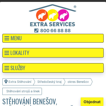
800 66 88 88
MENU
LOKALITY
SLUŽBY
Extra Stěhování
Středočeský kraj
okres Benešov
Stěhování strojů a linek
STĚHOVÁNÍ BENEŠOV,
Objednat