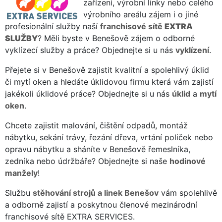
zařízení, výrobní linky nebo celého
výrobního areálu zájem i o jiné
profesionální služby naší
franchisové sítě
EXTRA
SLUŽBY
? Měli byste v Benešově zájem o odborné
vyklízecí služby a práce? Objednejte si u nás
vyklízení
.
Přejete si v Benešově zajistit kvalitní a spolehlivý úklid
či mytí oken a hledáte úklidovou firmu která vám zajistí
jakékoli úklidové práce? Objednejte si u nás
úklid
a
mytí
oken
.
Chcete zajistit malování, čištění odpadů, montáž
nábytku, sekání trávy, řezání dřeva, vrtání poliček nebo
opravu nábytku a sháníte v Benešově řemeslníka,
zedníka nebo údržbáře? Objednejte si naše
hodinové
manžely
!
Službu
stěhování strojů a linek Benešov
vám spolehlivě
a odborně zajistí a poskytnou členové mezinárodní
franchisové sítě EXTRA SERVICES.