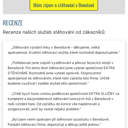
včetně víkendů a svátků bez příplatků.
ě
Mám zájem o stěhovací služby v Benešov
RECENZE
Recenze našich služeb stěhování od zákazníků:
Stěhování výrobní linky v Benešově – děkujeme, velká
spokojenost. Kvalitní stěhovací služby které rozhodně doporučujeme.
Potřebovali jsme zajistit vystěhování a převoz řezacích strojů v
Benešově. Pro tento druh stěhování jsme vybrali společnost EXTRA
STĚHOVÁNÍ. Rozhodně jsme vybrali správně. Stoprocentní
spokojenost se stěhováním, které nám zajistila tato firma. Určitě
budeme využívat i nadále služeb této společnosti.
Chtěl bych touto cestou poděkovat společnosti EXTRA SLUŽBY za
kompletní a bezproblémové stěhování tunových lisů v Benešově v
naší výrobní hale. Od začátku do konce vše naplánovali a
zorganizovali, aniž by nastal nějaký problém.
Byl jsem velmi spokojen při stěhovaní soustruhu v Benešově.