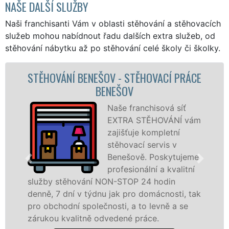
NAŠE DALŠÍ SLUŽBY
Naši franchisanti Vám v oblasti stěhování a stěhovacích
služeb mohou nabídnout řadu dalších extra služeb, od
stěhování nábytku až po stěhování celé školy či školky.
Í PRÁCE
STĚHOVACÍ SLUŽBA BENEŠOV 
STĚHOVACÍ FIRMA BENEŠOV
á síť
Poskytujeme
ÁNÍ vám
stěhovací slu
etní
Benešově na
s v
špičkové úrov
kytujeme
speciální stěh
kvalitní
technikou. Ty
in
služby zajišťujeme domácnostem i fir
osti, tak
celém okresu Benešov se zárukou kval
ě a se
franchisové sítě EXTRA STĚHOVÁNÍ.
Nabízíme stěhovací služby NON-STOP