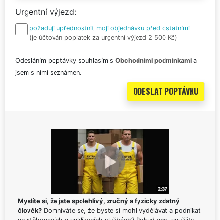
Urgentní výjezd
požaduji upřednostnit moji objednávku před ostatními
(je účtován poplatek za urgentní výjezd 2 500 Kč)
Odesláním poptávky souhlasím s
Obchodními podmínkami
a
jsem s nimi seznámen.
Myslíte si, že jste spolehlivý, zručný a fyzicky zdatný
člověk?
Domníváte se, že byste si mohl vydělávat a podnikat
ve stěhovacích a vyklízecích službách? Pokud ano, využijte