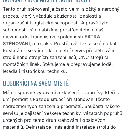
Tento druh stěhování je často velmi složitý a náročný
proces, který vyžaduje zkušenosti, znalosti a
organizační i logistické schopnosti. A právě tyto
schopnosti vám nabízíme prostřednictvím naší
mezinárodní franchisové společnosti
EXTRA
STĚHOVÁNÍ
, a to jak v Prostějově, tak v celém okolí.
Postaráme se vám o kompletní servis při stěhování
strojů nebo strojních zařízení, lisů, CNC strojů či
montážních linek. Stěhujeme a přepravujeme lodě,
letadla i historickou techniku.
ODBORNÍCI NA SVÉM MÍSTĚ
Máme správné vybavení a zkušené odborníky, kteří si
umí poradit s každou situací při stěhování těchto
nadrozměrných zařízení a předmětů. Součástí našeho
servisu je zajištění veškeré techniky, vázacích popruhů
určených pro tento druh stěhování i obalových
materiálů. Deinstalace i následná instalace strojů do