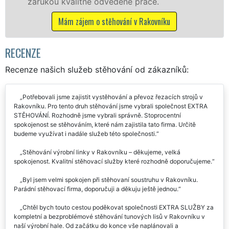
Nabízíme stěhovací služby NON-STOP
včetně víkendů a svátků bez příplatků.
Mám zájem o stěhovací služby v Rakovníku
RECENZE
Recenze našich služeb stěhování od zákazníků:
Potřebovali jsme zajistit vystěhování a převoz řezacích strojů v
Rakovníku. Pro tento druh stěhování jsme vybrali společnost EXTRA
STĚHOVÁNÍ. Rozhodně jsme vybrali správně. Stoprocentní
spokojenost se stěhováním, které nám zajistila tato firma. Určitě
budeme využívat i nadále služeb této společnosti.
Stěhování výrobní linky v Rakovníku – děkujeme, velká
spokojenost. Kvalitní stěhovací služby které rozhodně doporučujeme.
Byl jsem velmi spokojen při stěhovaní soustruhu v Rakovníku.
Parádní stěhovací firma, doporučuji a děkuju ještě jednou.
Chtěl bych touto cestou poděkovat společnosti EXTRA SLUŽBY za
kompletní a bezproblémové stěhování tunových lisů v Rakovníku v