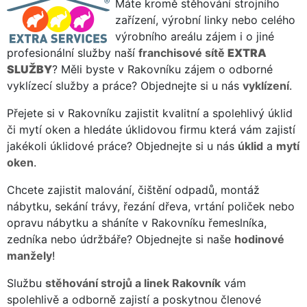
Máte kromě stěhování strojního
zařízení, výrobní linky nebo celého
výrobního areálu zájem i o jiné
profesionální služby naší
franchisové sítě
EXTRA
SLUŽBY
? Měli byste v Rakovníku zájem o odborné
vyklízecí služby a práce? Objednejte si u nás
vyklízení
.
Přejete si v Rakovníku zajistit kvalitní a spolehlivý úklid
či mytí oken a hledáte úklidovou firmu která vám zajistí
jakékoli úklidové práce? Objednejte si u nás
úklid
a
mytí
oken
.
Chcete zajistit malování, čištění odpadů, montáž
nábytku, sekání trávy, řezání dřeva, vrtání poliček nebo
opravu nábytku a sháníte v Rakovníku řemeslníka,
zedníka nebo údržbáře? Objednejte si naše
hodinové
manžely
!
Službu
stěhování strojů a linek Rakovník
vám
spolehlivě a odborně zajistí a poskytnou členové