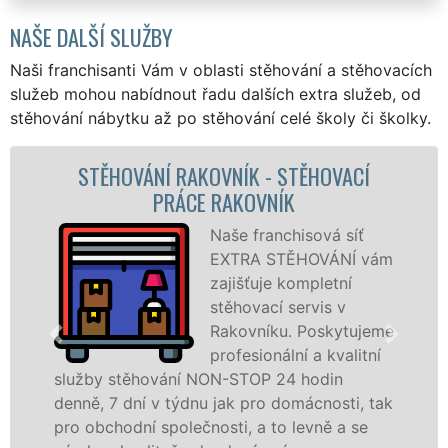
NAŠE DALŠÍ SLUŽBY
Naši franchisanti Vám v oblasti stěhování a stěhovacích
služeb mohou nabídnout řadu dalších extra služeb, od
stěhování nábytku až po stěhování celé školy či školky.
STĚHOVACÍ SLUŽBA RAKOVNÍK -
STĚHOVACÍ FIRMA RAKOVNÍK
Poskytujeme
ám
stěhovací služby v
Rakovníku na
špičkové úrovni se
me
speciální stěhovací
technikou. Tyto
služby zajišťujeme domácnostem i firmám v
ak
celém okresu Rakovník se zárukou kvality
franchisové sítě EXTRA STĚHOVÁNÍ.