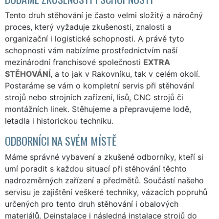
Tento druh stěhování je často velmi složitý a náročný
proces, který vyžaduje zkušenosti, znalosti a
organizační i logistické schopnosti. A právě tyto
schopnosti vám nabízíme prostřednictvím naší
mezinárodní franchisové společnosti
EXTRA
STĚHOVÁNÍ
, a to jak v Rakovníku, tak v celém okolí.
Postaráme se vám o kompletní servis při stěhování
strojů nebo strojních zařízení, lisů, CNC strojů či
montážních linek. Stěhujeme a přepravujeme lodě,
letadla i historickou techniku.
ODBORNÍCI NA SVÉM MÍSTĚ
Máme správné vybavení a zkušené odborníky, kteří si
umí poradit s každou situací při stěhování těchto
nadrozměrných zařízení a předmětů. Součástí našeho
servisu je zajištění veškeré techniky, vázacích popruhů
určených pro tento druh stěhování i obalových
materiálů. Deinstalace i následná instalace strojů do