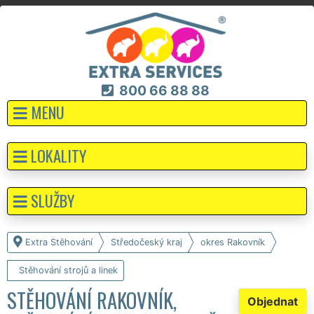
800 66 88 88
MENU
LOKALITY
SLUŽBY
Extra Stěhování
Středočeský kraj
okres Rakovník
Stěhování strojů a linek
STĚHOVÁNÍ RAKOVNÍK,
Objednat