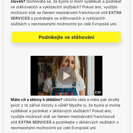
člověk?
Domníváte se, že byste si mohl vydělávat a podnikat
ve stěhovacích a vyklízecích službách? Pokud ano, využijte
možnosti stát se členem mezinárodní franchisové sítě
EXTRA
SERVICES
a podnikejte ve stěhovacích a vyklízecích
službách s neomezenými možnostmi po celé Evropské unii.
Podnikejte ve stěhování
Máte cit a sklony k úklidům?
Uklízíte ráda a máte pak skvělý
pocit z té zářivé čistoty a vůně? Myslíte si, že byste si mohla
vydělávat a podnikat v úklidových službách? Pokud ano,
využijte možnosti stát se členem mezinárodní franchisové
sítě
EXTRA SERVICES
a podnikejte v úklidových službách s
neomezenými možnostmi po celé Evropské unii.