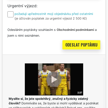
Urgentní výjezd
požaduji upřednostnit moji objednávku před ostatními
(je účtován poplatek za urgentní výjezd 2 500 Kč)
Odesláním poptávky souhlasím s
Obchodními podmínkami
a
jsem s nimi seznámen.
Myslíte si, že jste spolehlivý, zručný a fyzicky zdatný
člověk?
Domníváte se, že byste si mohl vydělávat a podnikat
ve stěhovacích a vyklízecích službách? Pokud ano, využijte