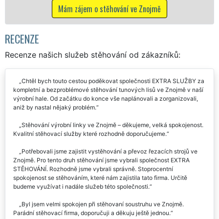
včetně víkendů a svátků bez příplatků.
Mám zájem o stěhovací služby ve Znojmě
RECENZE
Recenze našich služeb stěhování od zákazníků:
Chtěl bych touto cestou poděkovat společnosti EXTRA SLUŽBY za
kompletní a bezproblémové stěhování tunových lisů ve Znojmě v naší
výrobní hale. Od začátku do konce vše naplánovali a zorganizovali,
aniž by nastal nějaký problém.
Stěhování výrobní linky ve Znojmě – děkujeme, velká spokojenost.
Kvalitní stěhovací služby které rozhodně doporučujeme.
Potřebovali jsme zajistit vystěhování a převoz řezacích strojů ve
Znojmě. Pro tento druh stěhování jsme vybrali společnost EXTRA
STĚHOVÁNÍ. Rozhodně jsme vybrali správně. Stoprocentní
spokojenost se stěhováním, které nám zajistila tato firma. Určitě
budeme využívat i nadále služeb této společnosti.
Byl jsem velmi spokojen při stěhovaní soustruhu ve Znojmě.