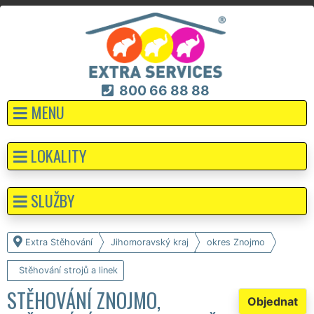
800 66 88 88
MENU
LOKALITY
SLUŽBY
Extra Stěhování
Jihomoravský kraj
okres Znojmo
Stěhování strojů a linek
STĚHOVÁNÍ ZNOJMO,
Objednat