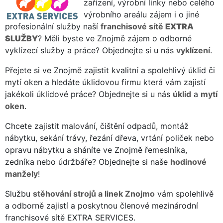
zařízení, výrobní linky nebo celého
výrobního areálu zájem i o jiné
profesionální služby naší
franchisové sítě
EXTRA
SLUŽBY
? Měli byste ve Znojmě zájem o odborné
vyklízecí služby a práce? Objednejte si u nás
vyklízení
.
Přejete si ve Znojmě zajistit kvalitní a spolehlivý úklid či
mytí oken a hledáte úklidovou firmu která vám zajistí
jakékoli úklidové práce? Objednejte si u nás
úklid
a
mytí
oken
.
Chcete zajistit malování, čištění odpadů, montáž
nábytku, sekání trávy, řezání dřeva, vrtání poliček nebo
opravu nábytku a sháníte ve Znojmě řemeslníka,
zedníka nebo údržbáře? Objednejte si naše
hodinové
manžely
!
Službu
stěhování strojů a linek Znojmo
vám spolehlivě
a odborně zajistí a poskytnou členové mezinárodní
franchisové sítě EXTRA SERVICES.