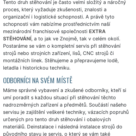
Tento druh stěhování je často velmi složitý a náročný
proces, který vyžaduje zkušenosti, znalosti a
organizační i logistické schopnosti. A právě tyto
schopnosti vám nabízíme prostřednictvím naší
mezinárodní franchisové společnosti
EXTRA
STĚHOVÁNÍ
, a to jak ve Znojmě, tak v celém okolí.
Postaráme se vám o kompletní servis při stěhování
strojů nebo strojních zařízení, lisů, CNC strojů či
montážních linek. Stěhujeme a přepravujeme lodě,
letadla i historickou techniku.
ODBORNÍCI NA SVÉM MÍSTĚ
Máme správné vybavení a zkušené odborníky, kteří si
umí poradit s každou situací při stěhování těchto
nadrozměrných zařízení a předmětů. Součástí našeho
servisu je zajištění veškeré techniky, vázacích popruhů
určených pro tento druh stěhování i obalových
materiálů. Deinstalace i následná instalace strojů do
původního stavu je servis, o který se vám také