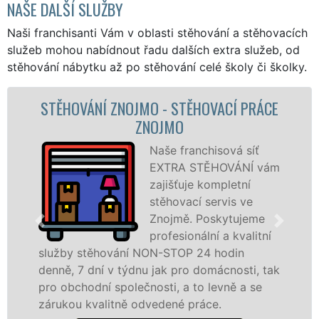
NAŠE DALŠÍ SLUŽBY
Naši franchisanti Vám v oblasti stěhování a stěhovacích
služeb mohou nabídnout řadu dalších extra služeb, od
stěhování nábytku až po stěhování celé školy či školky.
ÁCE
STĚHOVACÍ SLUŽBA ZNOJMO -
STĚHOVACÍ FIRMA ZNOJMO
Poskytujeme
vám
stěhovací služby ve
Znojmě na špičkov
úrovni se speciální
e
stěhovací
ní
technikou. Tyto
služby zajišťujeme domácnostem i firmám v
tak
celém okresu Znojmo se zárukou kvality
franchisové sítě EXTRA STĚHOVÁNÍ.
Nabízíme stěhovací služby NON-STOP