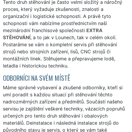
Tento druh stěhování je často velmi složitý a náročný
proces, který vyžaduje zkušenosti, znalosti a
organizační i logistické schopnosti. A právě tyto
schopnosti vám nabízíme prostřednictvím naší
mezinárodní franchisové společnosti
EXTRA
STĚHOVÁNÍ
, a to jak v Lounech, tak v celém okolí.
Postaráme se vám o kompletní servis při stěhování
strojů nebo strojních zařízení, lisů, CNC strojů či
montážních linek. Stěhujeme a přepravujeme lodě,
letadla i historickou techniku.
ODBORNÍCI NA SVÉM MÍSTĚ
Máme správné vybavení a zkušené odborníky, kteří si
umí poradit s každou situací při stěhování těchto
nadrozměrných zařízení a předmětů. Součástí našeho
servisu je zajištění veškeré techniky, vázacích popruhů
určených pro tento druh stěhování i obalových
materiálů. Deinstalace i následná instalace strojů do
původního stavu je servis, o který se vám také