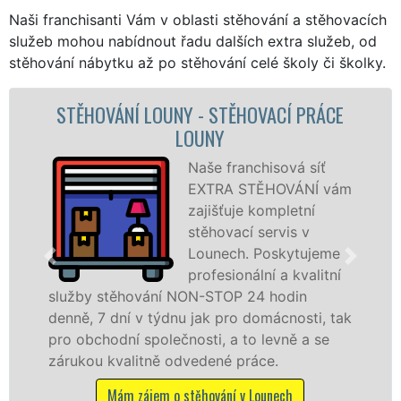
Naši franchisanti Vám v oblasti stěhování a stěhovacích
služeb mohou nabídnout řadu dalších extra služeb, od
stěhování nábytku až po stěhování celé školy či školky.
 PRÁCE
STĚHOVACÍ SLUŽBA LOUNY - STĚH
FIRMA LOUNY
á síť
Poskytujeme
ÁNÍ vám
stěhovací slu
etní
Lounech na
s v
špičkové úrov
ytujeme
speciální stěh
kvalitní
technikou. Ty
in
služby zajišťujeme domácnostem i fir
osti, tak
celém okresu Louny se zárukou kvality
ě a se
franchisové sítě EXTRA STĚHOVÁNÍ.
Nabízíme stěhovací služby NON-STOP
včetně víkendů a svátků bez příplatků.
h