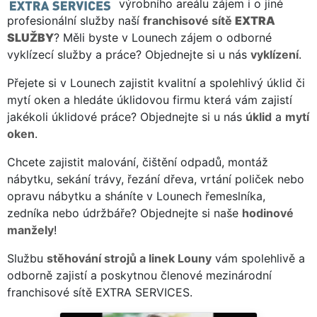
výrobního areálu zájem i o jiné
profesionální služby naší
franchisové sítě
EXTRA
SLUŽBY
? Měli byste v Lounech zájem o odborné
vyklízecí služby a práce? Objednejte si u nás
vyklízení
.
Přejete si v Lounech zajistit kvalitní a spolehlivý úklid či
mytí oken a hledáte úklidovou firmu která vám zajistí
jakékoli úklidové práce? Objednejte si u nás
úklid
a
mytí
oken
.
Chcete zajistit malování, čištění odpadů, montáž
nábytku, sekání trávy, řezání dřeva, vrtání poliček nebo
opravu nábytku a sháníte v Lounech řemeslníka,
zedníka nebo údržbáře? Objednejte si naše
hodinové
manžely
!
Službu
stěhování strojů a linek Louny
vám spolehlivě a
odborně zajistí a poskytnou členové mezinárodní
franchisové sítě EXTRA SERVICES.