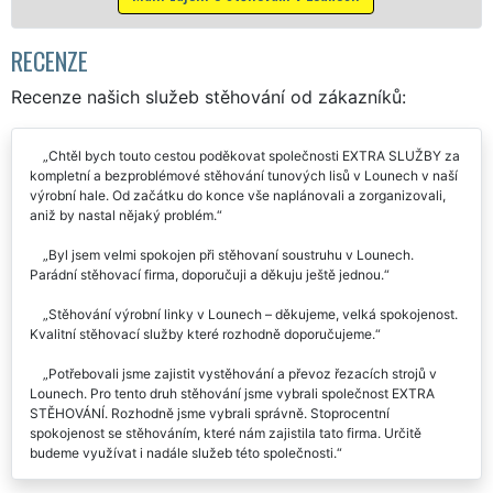
Mám zájem o stěhovací služby v Lounech
RECENZE
Recenze našich služeb stěhování od zákazníků:
Chtěl bych touto cestou poděkovat společnosti EXTRA SLUŽBY za
kompletní a bezproblémové stěhování tunových lisů v Lounech v naší
výrobní hale. Od začátku do konce vše naplánovali a zorganizovali,
aniž by nastal nějaký problém.
Byl jsem velmi spokojen při stěhovaní soustruhu v Lounech.
Parádní stěhovací firma, doporučuji a děkuju ještě jednou.
Stěhování výrobní linky v Lounech – děkujeme, velká spokojenost.
Kvalitní stěhovací služby které rozhodně doporučujeme.
Potřebovali jsme zajistit vystěhování a převoz řezacích strojů v
Lounech. Pro tento druh stěhování jsme vybrali společnost EXTRA
STĚHOVÁNÍ. Rozhodně jsme vybrali správně. Stoprocentní
spokojenost se stěhováním, které nám zajistila tato firma. Určitě
budeme využívat i nadále služeb této společnosti.