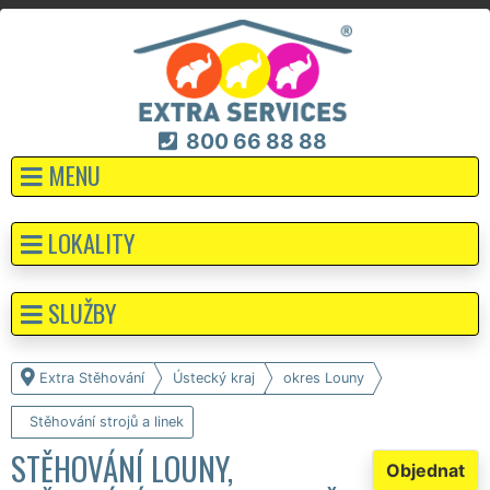
800 66 88 88
MENU
LOKALITY
SLUŽBY
Extra Stěhování
Ústecký kraj
okres Louny
Stěhování strojů a linek
STĚHOVÁNÍ LOUNY,
Objednat