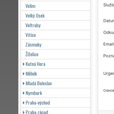
Velim
Služb
Velký Osek
Datu
Veltruby
Odku
Vitice
Zásmuky
Email
Žíželice
Pozn
Kutná Hora
Mělník
Urgen
Mladá Boleslav
Odeslá
Nymburk
Praha-východ
Praha-západ