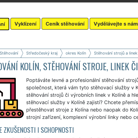
Vyklízení
Ceník stěhování
Vydělávejte s nám
ní
 Stěhování
Středočeský kraj
okres Kolín
Stěhování strojů a linek
VÁNÍ KOLÍN, STĚHOVÁNÍ STROJE, LINEK ČI
Poptáváte levné a profesionální stěhování strojů
společnost, která vám tyto stěhovací služby v K
stěhování strojů či výrobních linek v Kolíně a h
stěhovací služby v Kolíně zajistí? Chcete přemíst
přestěhovat stroje z Kolína nebo naopak do Kol
strojní zařízení, komplexní výrobní linky nebo c
 ZKUŠENOSTI I SCHOPNOSTI