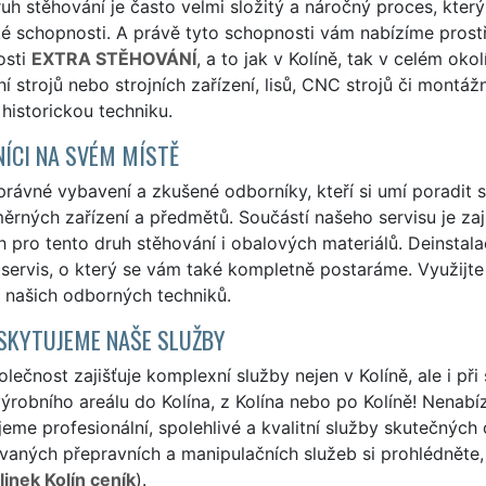
uh stěhování je často velmi složitý a náročný proces, který
ké schopnosti. A právě tyto schopnosti vám nabízíme prost
osti
EXTRA STĚHOVÁNÍ
, a to jak v Kolíně, tak v celém oko
í strojů nebo strojních zařízení, lisů, CNC strojů či montá
i historickou techniku.
ÍCI NA SVÉM MÍSTĚ
ávné vybavení a zkušené odborníky, kteří si umí poradit s
rných zařízení a předmětů. Součástí našeho servisu je zaj
 pro tento druh stěhování i obalových materiálů. Deinstala
 servis, o který se vám také kompletně postaráme. Využijt
 našich odborných techniků.
SKYTUJEME NAŠE SLUŽBY
lečnost zajišťuje komplexní služby nejen v Kolíně, ale i při 
ýrobního areálu do Kolína, z Kolína nebo po Kolíně! Nenabízí
eme profesionální, spolehlivé a kvalitní služby skutečných
aných přepravních a manipulačních služeb si prohlédněte, 
 linek Kolín ceník
).