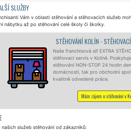
ALŠÍ SLUŽBY
nchisanti Vám v oblasti stěhování a stěhovacích služeb mo
í nábytku až po stěhování celé školy či školky.
HOVACÍ PRÁCE KOLÍN
 STĚHOVÁNÍ vám zajišťuje kompletní
oskytujeme profesionální a kvalitní služby
n denně, 7 dní v týdnu jak pro
í společnosti, a to levně a se zárukou
ání v Kolíně
E
 našich služeb stěhování od zákazníků: