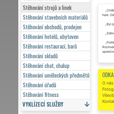
Stěhování strojů a linek
Chtě
Stěhování stavebních materiálů
hale. Od
Byl j
Stěhování obchodů, prodejen
Stěho
Stěhování hotelů, ubytoven
Potře
Stěhování restaurací, barů
Rozhodně
společno
Stěhování skladů
Stěhování chat, chalup
ODKA
Stěhování uměleckých předmětů
O nás
Stěhování úřadů
Fotoga
Stěhování fitness
Všeob
Konta
VYKLÍZECÍ SLUŽBY