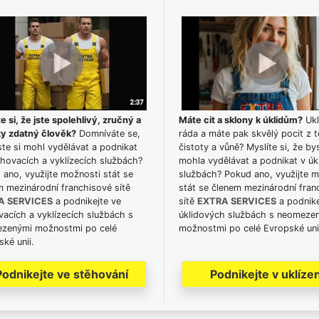
e si, že jste spolehlivý, zručný a
Máte cit a sklony k úklidům?
Ukl
ky zdatný člověk?
Domníváte se,
ráda a máte pak skvělý pocit z t
te si mohl vydělávat a podnikat
čistoty a vůně? Myslíte si, že by
hovacích a vyklízecích službách?
mohla vydělávat a podnikat v úk
ano, využijte možnosti stát se
službách? Pokud ano, využijte 
m mezinárodní franchisové sítě
stát se členem mezinárodní fran
A SERVICES
a podnikejte ve
sítě
EXTRA SERVICES
a podnike
acích a vyklízecích službách s
úklidových službách s neomeze
zenými možnostmi po celé
možnostmi po celé Evropské uni
ké unii.
Podnikejte ve stěhování
Podnikejte v uklízen