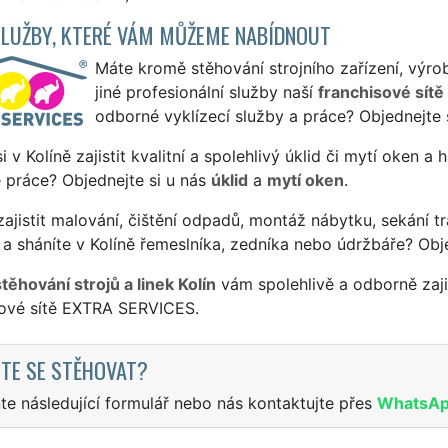
SLUŽBY, KTERÉ VÁM MŮŽEME NABÍDNOUT
Máte kromě stěhování strojního zařízení, výrob
jiné profesionální služby naší
franchisové sítě
odborné vyklízecí služby a práce? Objednejte 
si v Kolíně zajistit kvalitní a spolehlivý úklid či mytí oken a
 práce? Objednejte si u nás
úklid
a
mytí oken
.
ajistit malování, čištění odpadů, montáž nábytku, sekání tr
a sháníte v Kolíně řemeslníka, zedníka nebo údržbáře? Obj
těhování strojů a linek Kolín
vám spolehlivě a odborně zaji
sové sítě EXTRA SERVICES.
TE SE STĚHOVAT?
te následující formulář nebo nás kontaktujte přes
WhatsA