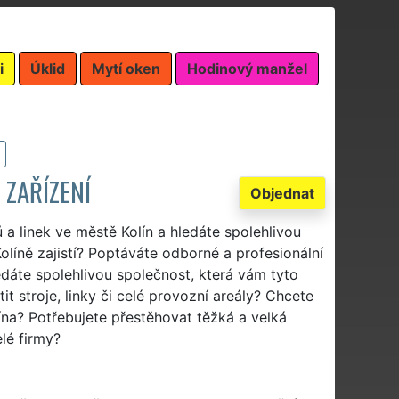
i
Úklid
Mytí oken
Hodinový manžel
 ZAŘÍZENÍ
Objednat
 a linek ve městě Kolín a hledáte spolehlivou
olíně zajistí? Poptáváte odborné a profesionální
ledáte spolehlivou společnost, která vám tyto
it stroje, linky či celé provozní areály? Chcete
ína? Potřebujete přestěhovat těžká a velká
elé firmy?