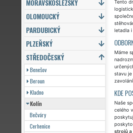
MORAVSKOSLEZSKÝ
Tento dr
logistic
OLOMOUCKÝ
společn
stěhován
PARDUBICKÝ
letadla 
ODBORN
PLZEŇSKÝ
Máme spr
STŘEDOČESKÝ
nadrozmě
určených
Benešov
stavu je
Beroun
zavolání
Kladno
KDE PO
Kolín
Naše spo
celého v
Bečváry
poskytuj
poskytov
Cerhenice
strojů a