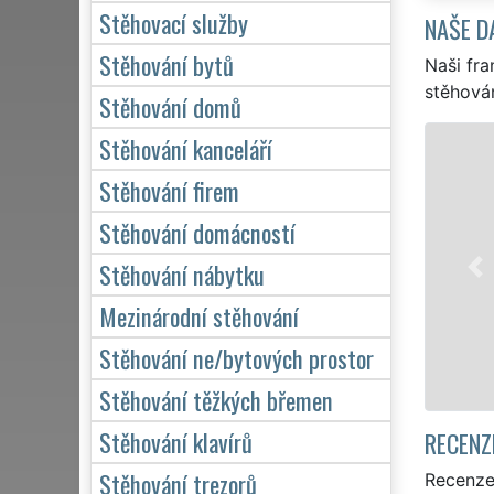
Stěhovací služby
NAŠE D
Stěhování bytů
Naši fra
stěhován
Stěhování domů
Stěhování kanceláří
STĚHOVÁNÍ KOLÍN - STĚ
Stěhování firem
Naše franchisová síť EXTRA
stěhovací servis v Kolíně. P
Stěhování domácností
stěhování NON-STOP 24 hodi
Stěhování nábytku
domácnosti, tak pro obchodn
kvalitně odvedené práce.
Mezinárodní stěhování
Stěhování ne/bytových prostor
Mám zájem o stěhov
Stěhování těžkých břemen
Stěhování klavírů
RECENZ
Stěhování trezorů
Recenze