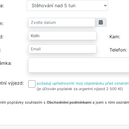
a
m
d
Kam
Telefon
ámka
tní výjezd
požaduji upřednostnit moji objednávku před ostatním
(je účtován poplatek za urgentní výjezd 2 500 Kč)
ním poptávky souhlasím s
Obchodními podmínkami
a jsem s nimi seznám