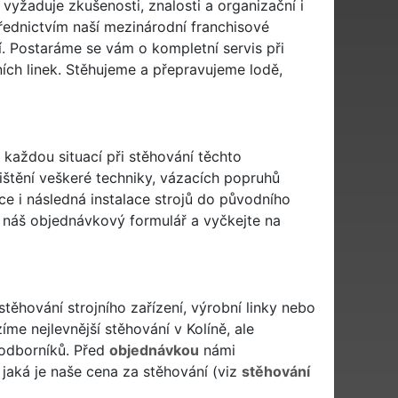
 vyžaduje zkušenosti, znalosti a organizační i
řednictvím naší mezinárodní franchisové
lí. Postaráme se vám o kompletní servis při
žních linek. Stěhujeme a přepravujeme lodě,
 každou situací při stěhování těchto
ištění veškeré techniky, vázacích popruhů
ce i následná instalace strojů do původního
e náš
objednávkový formulář
a vyčkejte na
stěhování strojního zařízení, výrobní linky nebo
me nejlevnější stěhování v Kolíně, ale
 odborníků. Před
objednávkou
námi
jaká je naše cena za stěhování (viz
stěhování