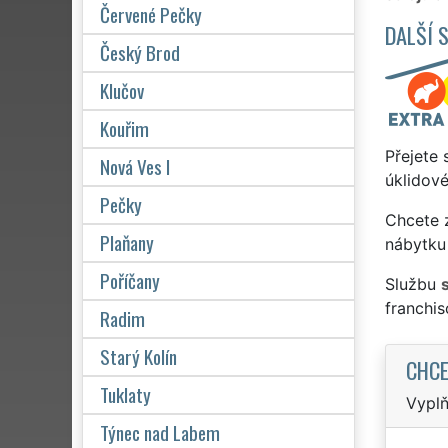
Červené Pečky
DALŠÍ 
Český Brod
Klučov
Kouřim
Přejete 
Nová Ves I
úklidové
Pečky
Chcete z
Plaňany
nábytku 
Poříčany
Službu
s
franchi
Radim
Starý Kolín
CHCE
Tuklaty
Vyplň
Týnec nad Labem