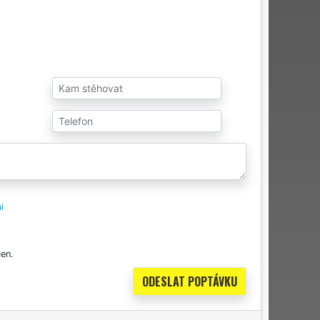
i
en.