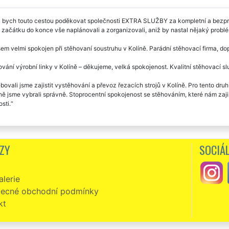
l bych touto cestou poděkovat společnosti EXTRA SLUŽBY za kompletní a bezpro
 začátku do konce vše naplánovali a zorganizovali, aniž by nastal nějaký probl
sem velmi spokojen při stěhovaní soustruhu v Kolíně. Parádní stěhovací firma, dop
vání výrobní linky v Kolíně – děkujeme, velká spokojenost. Kvalitní stěhovací 
bovali jsme zajistit vystěhování a převoz řezacích strojů v Kolíně. Pro tento d
 jsme vybrali správně. Stoprocentní spokojenost se stěhováním, které nám zajist
sti.
ZY
SOCIÁL
lerie
ecné obchodní podmínky
kt