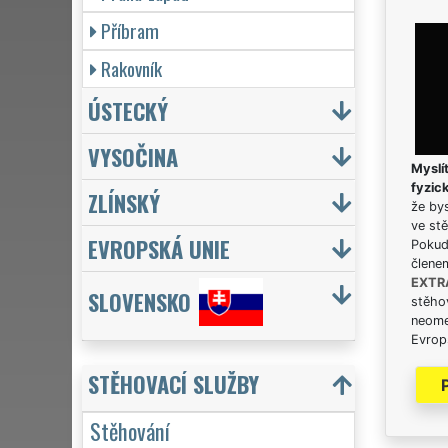
Příbram
Rakovník
ÚSTECKÝ
VYSOČINA
Myslít
fyzic
ZLÍNSKÝ
že bys
ve stě
EVROPSKÁ UNIE
Pokud 
člene
EXTR
SLOVENSKO
stěhov
neome
Evrops
STĚHOVACÍ SLUŽBY
Stěhování