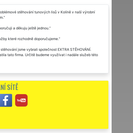
blémové stěhování tunových lisů v Kolíně v naší výrobní
ém.
oručuji a děkuju ještě jednou.
služby které rozhodně doporučujeme.
ruh stěhování jsme vybrali společnost EXTRA STĚHOVÁNÍ.
ila tato firma. Určitě budeme využívat i nadále služeb této
NÍ SÍTĚ