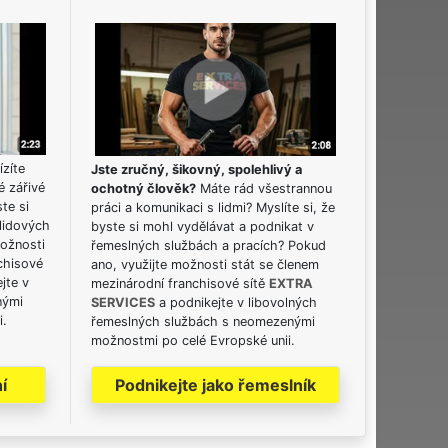
ízíte
Jste zručný, šikovný, spolehlivý a
é zářivé
ochotný člověk?
Máte rád všestrannou
ste si
práci a komunikaci s lidmi? Myslíte si, že
lidových
byste si mohl vydělávat a podnikat v
možnosti
řemeslných službách a pracích? Pokud
chisové
ano, využijte možnosti stát se členem
jte v
mezinárodní franchisové sítě
EXTRA
nými
SERVICES
a podnikejte v libovolných
i.
řemeslných službách s neomezenými
možnostmi po celé Evropské unii.
í
Podnikejte jako řemeslník