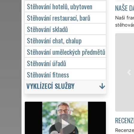
Stěhování hotelů, ubytoven
NAŠE D
Stěhování restaurací, barů
Naši fra
stěhován
Stěhování skladů
Stěhování chat, chalup
STĚHOVÁNÍ BR
Stěhování uměleckých předmětů
Naše franchisová
stěhovací servis 
Stěhování úřadů
stěhování NON-ST
Stěhování fitness
domácnosti, tak p
kvalitně odveden
VYKLÍZECÍ SLUŽBY
Mám 
RECENZ
Recenze