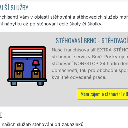
ALŠÍ SLUŽBY
nchisanti Vám v oblasti stěhování a stěhovacích služeb mo
í nábytku až po stěhování celé školy či školky.
NO - STĚHOVACÍ PRÁCE BRNO
 síť EXTRA STĚHOVÁNÍ vám zajišťuje kompletní
v Brně. Poskytujeme profesionální a kvalitní služby
OP 24 hodin denně, 7 dní v týdnu jak pro
ro obchodní společnosti, a to levně a se zárukou
é práce.
zájem o stěhování v Brně
E
 našich služeb stěhování od zákazníků: