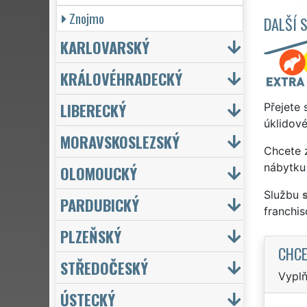
Znojmo
DALŠÍ 
KARLOVARSKÝ
KRÁLOVÉHRADECKÝ
LIBERECKÝ
Přejete 
úklidové
MORAVSKOSLEZSKÝ
Chcete z
nábytku 
OLOMOUCKÝ
Službu
PARDUBICKÝ
franchi
PLZEŇSKÝ
CHCE
STŘEDOČESKÝ
Vyplň
ÚSTECKÝ