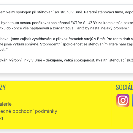
sem velmi spokojen při stěhovaní soustruhu v Brně. Parádní stěhovací firma, dopo
 bych touto cestou poděkovat společnosti EXTRA SLUŽBY za kompletní a bezprob
ku do konce vše naplánovali a zorganizovali, aniž by nastal nějaký problém.
bovali jsme zajistit vystěhování a převoz řezacích strojů v Brně. Pro tento dr
 jsme vybrali správně. Stoprocentní spokojenost se stěhováním, které nám zajist
sti.
vání výrobní linky v Brně – děkujeme, velká spokojenost. Kvalitní stěhovací sl
ZY
SOCIÁL
lerie
ecné obchodní podmínky
kt