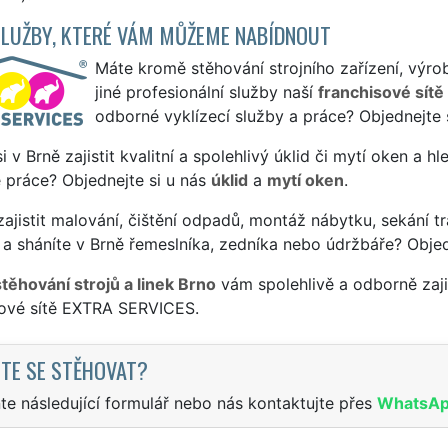
SLUŽBY, KTERÉ VÁM MŮŽEME NABÍDNOUT
Máte kromě stěhování strojního zařízení, výrob
jiné profesionální služby naší
franchisové sítě
odborné vyklízecí služby a práce? Objednejte 
si v Brně zajistit kvalitní a spolehlivý úklid či mytí oken a h
 práce? Objednejte si u nás
úklid
a
mytí oken
.
ajistit malování, čištění odpadů, montáž nábytku, sekání tr
a sháníte v Brně řemeslníka, zedníka nebo údržbáře? Obje
stěhování strojů a linek Brno
vám spolehlivě a odborně zaji
sové sítě EXTRA SERVICES.
TE SE STĚHOVAT?
te následující formulář nebo nás kontaktujte přes
WhatsA