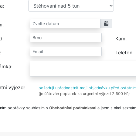
a
m
d
Kam
Telefon
ámka
tní výjezd
požaduji upřednostnit moji objednávku před ostatním
(je účtován poplatek za urgentní výjezd 2 500 Kč)
ním poptávky souhlasím s
Obchodními podmínkami
a jsem s nimi seznám