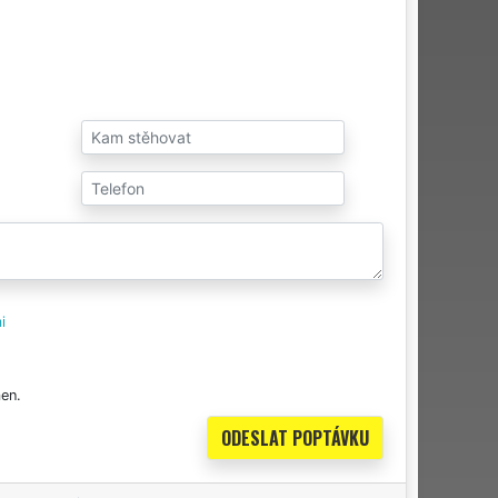
i
en.