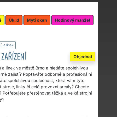
i
Úklid
Mytí oken
Hodinový manžel
ů a linek
 ZAŘÍZENÍ
Objednat
ů a linek ve městě Brno a hledáte spolehlivou
rně zajistí? Poptáváte odborné a profesionální
dáte spolehlivou společnost, která vám tyto
 stroje, linky či celé provozní areály? Chcete
 Potřebujete přestěhovat těžká a velká strojní
my?