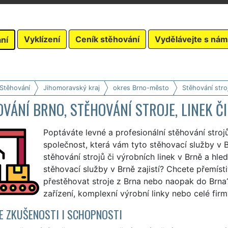
Vyklízení
Ceník stěhování
Vydělávejte s nám
ní
 Stěhování
Jihomoravský kraj
okres Brno-město
Stěhování stroj
VÁNÍ BRNO, STĚHOVÁNÍ STROJE, LINEK ČI
Poptáváte levné a profesionální stěhování stroj
společnost, která vám tyto stěhovací služby v B
stěhování strojů či výrobních linek v Brně a hle
stěhovací služby v Brně zajistí? Chcete přemístit
přestěhovat stroje z Brna nebo naopak do Brna?
zařízení, komplexní výrobní linky nebo celé fir
 ZKUŠENOSTI I SCHOPNOSTI