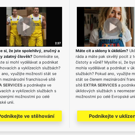
e si, že jste spolehlivý, zručný a
Máte cit a sklony k úklidům?
Ukl
ky zdatný člověk?
Domníváte se,
ráda a máte pak skvělý pocit z t
te si mohl vydělávat a podnikat
čistoty a vůně? Myslíte si, že by
hovacích a vyklízecích službách?
mohla vydělávat a podnikat v úk
ano, využijte možnosti stát se
službách? Pokud ano, využijte 
m mezinárodní franchisové sítě
stát se členem mezinárodní fran
A SERVICES
a podnikejte ve
sítě
EXTRA SERVICES
a podnike
acích a vyklízecích službách s
úklidových službách s neomeze
zenými možnostmi po celé
možnostmi po celé Evropské uni
ké unii.
Podnikejte ve stěhování
Podnikejte v uklízen