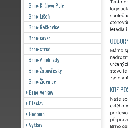
Tento dr
Brno-Královo Pole
logistic
Brno-Líšeň
společn
stěhován
Brno-Řečkovice
letadla 
Brno-sever
ODBORN
Brno-střed
Máme spr
nadrozmě
Brno-Vinohrady
určených
Brno-Žabovřesky
stavu je
zavolání
Brno-Židenice
KDE PO
Brno-venkov
Naše spo
Břeclav
celého v
Hodonín
profesio
přepravn
Vyškov
Brno ce