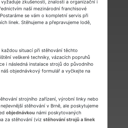
 vyžaduje zkušenosti, znalosti a organizační i
řednictvím naší mezinárodní franchisové
í. Postaráme se vám o kompletní servis při
žních linek. Stěhujeme a přepravujeme lodě,
 každou situací při stěhování těchto
ištění veškeré techniky, vázacích popruhů
ce i následná instalace strojů do původního
e náš
objednávkový formulář
a vyčkejte na
těhování strojního zařízení, výrobní linky nebo
nejlevnější stěhování v Brně, ale poskytujeme
řed
objednávkou
námi poskytovaných
na za stěhování (viz
stěhování strojů a linek