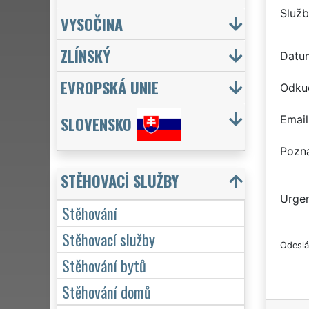
Služb
VYSOČINA
ZLÍNSKÝ
Datu
EVROPSKÁ UNIE
Odku
Email
SLOVENSKO
Pozn
STĚHOVACÍ SLUŽBY
Urgen
Stěhování
Stěhovací služby
Odeslá
Stěhování bytů
Stěhování domů