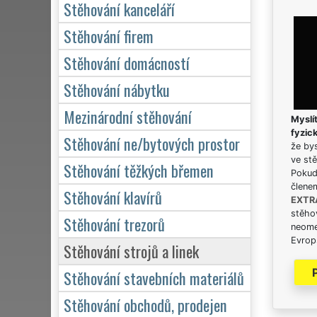
Stěhování kanceláří
Stěhování firem
Stěhování domácností
Stěhování nábytku
Mezinárodní stěhování
Myslít
fyzic
Stěhování ne/bytových prostor
že bys
ve stě
Stěhování těžkých břemen
Pokud 
člene
Stěhování klavírů
EXTR
stěhov
Stěhování trezorů
neome
Evrops
Stěhování strojů a linek
Stěhování stavebních materiálů
Stěhování obchodů, prodejen