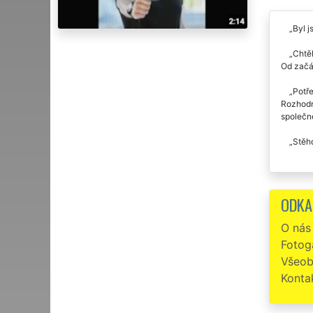
Byl j
Chtěl
Od začát
Potře
Rozhodně
společno
Stěho
ODKA
O nás
Fotoga
Všeob
Konta