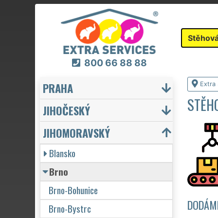
Stěhová
800 66 88 88
PRAHA
Extra
STĚHO
JIHOČESKÝ
JIHOMORAVSKÝ
Blansko
Brno
Brno-Bohunice
DODÁME
Brno-Bystrc