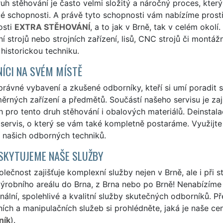
uh stěhování je často velmi složitý a náročný proces, který
ké schopnosti. A právě tyto schopnosti vám nabízíme prost
osti
EXTRA STĚHOVÁNÍ
, a to jak v Brně, tak v celém okol
í strojů nebo strojních zařízení, lisů, CNC strojů či montá
i historickou techniku.
ÍCI NA SVÉM MÍSTĚ
ávné vybavení a zkušené odborníky, kteří si umí poradit s
rných zařízení a předmětů. Součástí našeho servisu je zaj
 pro tento druh stěhování i obalových materiálů. Deinstala
 servis, o který se vám také kompletně postaráme. Využijt
 našich odborných techniků.
SKYTUJEME NAŠE SLUŽBY
lečnost zajišťuje komplexní služby nejen v Brně, ale i při s
ýrobního areálu do Brna, z Brna nebo po Brně! Nenabízíme 
nální, spolehlivé a kvalitní služby skutečných odborníků. P
ích a manipulačních služeb si prohlédněte, jaká je naše ce
ník
).