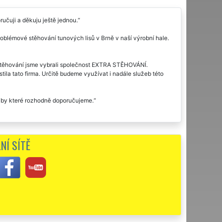
ručuji a děkuju ještě jednou.
lémové stěhování tunových lisů v Brně v naší výrobní hale.
uh stěhování jsme vybrali společnost EXTRA STĚHOVÁNÍ.
ila tato firma. Určitě budeme využívat i nadále služeb této
užby které rozhodně doporučujeme.
NÍ SÍTĚ