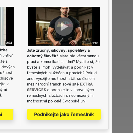
ízíte
Jste zručný, šikovný, spolehlivý a
é zářivé
ochotný člověk?
Máte rád všestrannou
ste si
práci a komunikaci s lidmi? Myslíte si, že
lidových
byste si mohl vydělávat a podnikat v
možnosti
řemeslných službách a pracích? Pokud
chisové
ano, využijte možnosti stát se členem
jte v
mezinárodní franchisové sítě
EXTRA
nými
SERVICES
a podnikejte v libovolných
i.
řemeslných službách s neomezenými
možnostmi po celé Evropské unii.
í
Podnikejte jako řemeslník