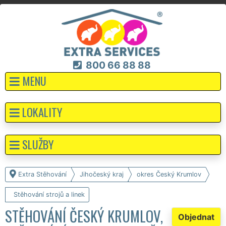
800 66 88 88
MENU
LOKALITY
SLUŽBY
Extra Stěhování
Jihočeský kraj
okres Český Krumlov
Stěhování strojů a linek
STĚHOVÁNÍ ČESKÝ KRUMLOV,
Objednat