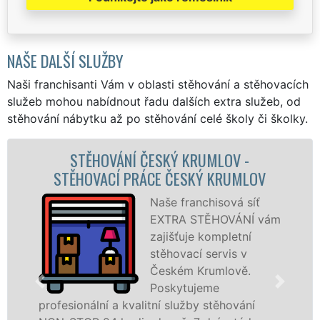
NAŠE DALŠÍ SLUŽBY
Naši franchisanti Vám v oblasti stěhování a stěhovacích
služeb mohou nabídnout řadu dalších extra služeb, od
stěhování nábytku až po stěhování celé školy či školky.
STĚHOVACÍ SLUŽBA ČESKÝ KRUMLOV -
STĚHOVACÍ FIRMA ČESKÝ KRUMLOV
Poskytujeme
stěhovací služby v
Českém Krumlově
na špičkové úrovni
se speciální
stěhovací
technikou. Tyto služby zajišťujeme