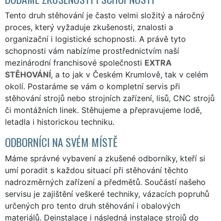
Tento druh stěhování je často velmi složitý a náročný
proces, který vyžaduje zkušenosti, znalosti a
organizační i logistické schopnosti. A právě tyto
schopnosti vám nabízíme prostřednictvím naší
mezinárodní franchisové společnosti
EXTRA
STĚHOVÁNÍ
, a to jak v Českém Krumlově, tak v celém
okolí. Postaráme se vám o kompletní servis při
stěhování strojů nebo strojních zařízení, lisů, CNC strojů
či montážních linek. Stěhujeme a přepravujeme lodě,
letadla i historickou techniku.
ODBORNÍCI NA SVÉM MÍSTĚ
Máme správné vybavení a zkušené odborníky, kteří si
umí poradit s každou situací při stěhování těchto
nadrozměrných zařízení a předmětů. Součástí našeho
servisu je zajištění veškeré techniky, vázacích popruhů
určených pro tento druh stěhování i obalových
materiálů. Deinstalace i následná instalace strojů do