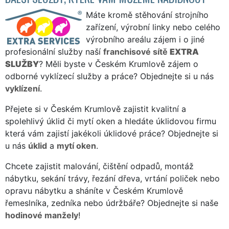
Máte kromě stěhování strojního
zařízení, výrobní linky nebo celého
výrobního areálu zájem i o jiné
profesionální služby naší
franchisové sítě
EXTRA
SLUŽBY
? Měli byste v Českém Krumlově zájem o
odborné vyklízecí služby a práce? Objednejte si u nás
vyklízení
.
Přejete si v Českém Krumlově zajistit kvalitní a
spolehlivý úklid či mytí oken a hledáte úklidovou firmu
která vám zajistí jakékoli úklidové práce? Objednejte si
u nás
úklid
a
mytí oken
.
Chcete zajistit malování, čištění odpadů, montáž
nábytku, sekání trávy, řezání dřeva, vrtání poliček nebo
opravu nábytku a sháníte v Českém Krumlově
řemeslníka, zedníka nebo údržbáře? Objednejte si naše
hodinové manžely
!