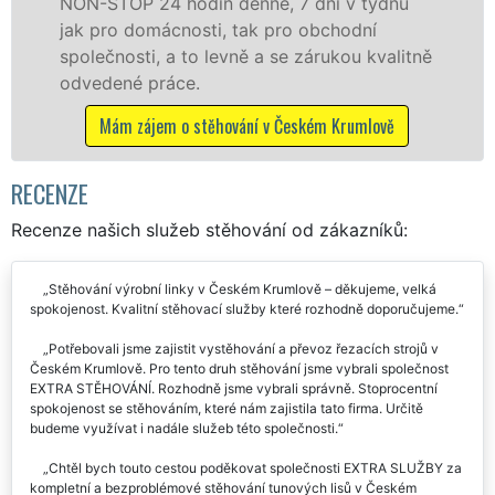
domácnostem i firmám v celém okresu
Český Krumlov se zárukou kvality
franchisové sítě EXTRA STĚHOVÁNÍ.
Nabízíme stěhovací služby NON-STOP
včetně víkendů a svátků bez příplatků.
Mám zájem o stěhovací služby v Českém Krumlově
RECENZE
Recenze našich služeb stěhování od zákazníků:
Stěhování výrobní linky v Českém Krumlově – děkujeme, velká
spokojenost. Kvalitní stěhovací služby které rozhodně doporučujeme.
Potřebovali jsme zajistit vystěhování a převoz řezacích strojů v
Českém Krumlově. Pro tento druh stěhování jsme vybrali společnost
EXTRA STĚHOVÁNÍ. Rozhodně jsme vybrali správně. Stoprocentní
spokojenost se stěhováním, které nám zajistila tato firma. Určitě
budeme využívat i nadále služeb této společnosti.
Chtěl bych touto cestou poděkovat společnosti EXTRA SLUŽBY za