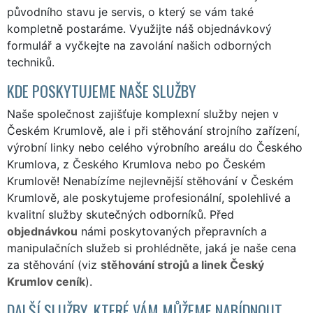
původního stavu je servis, o který se vám také
kompletně postaráme. Využijte náš
objednávkový
formulář
a vyčkejte na zavolání našich odborných
techniků.
KDE POSKYTUJEME NAŠE SLUŽBY
Naše společnost zajišťuje komplexní služby nejen v
Českém Krumlově, ale i při stěhování strojního zařízení,
výrobní linky nebo celého výrobního areálu do Českého
Krumlova, z Českého Krumlova nebo po Českém
Krumlově! Nenabízíme nejlevnější stěhování v Českém
Krumlově, ale poskytujeme profesionální, spolehlivé a
kvalitní služby skutečných odborníků. Před
objednávkou
námi poskytovaných přepravních a
manipulačních služeb si prohlédněte, jaká je naše cena
za stěhování (viz
stěhování strojů a linek Český
Krumlov ceník
).
DALŠÍ SLUŽBY, KTERÉ VÁM MŮŽEME NABÍDNOUT