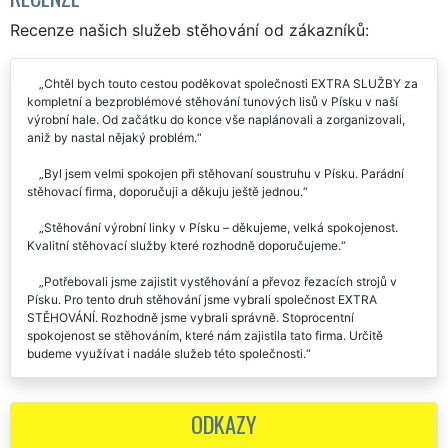
RECENZE
Recenze našich služeb stěhování od zákazníků:
Chtěl bych touto cestou poděkovat společnosti EXTRA SLUŽBY za
kompletní a bezproblémové stěhování tunových lisů v Písku v naší
výrobní hale. Od začátku do konce vše naplánovali a zorganizovali,
aniž by nastal nějaký problém.
Byl jsem velmi spokojen při stěhovaní soustruhu v Písku. Parádní
stěhovací firma, doporučuji a děkuju ještě jednou.
Stěhování výrobní linky v Písku – děkujeme, velká spokojenost.
Kvalitní stěhovací služby které rozhodně doporučujeme.
Potřebovali jsme zajistit vystěhování a převoz řezacích strojů v
Písku. Pro tento druh stěhování jsme vybrali společnost EXTRA
STĚHOVÁNÍ. Rozhodně jsme vybrali správně. Stoprocentní
spokojenost se stěhováním, které nám zajistila tato firma. Určitě
budeme využívat i nadále služeb této společnosti.
ODKAZY