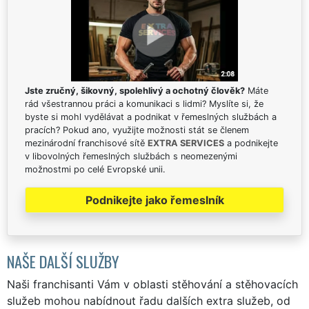
Jste zručný, šikovný, spolehlivý a ochotný člověk?
Máte
rád všestrannou práci a komunikaci s lidmi? Myslíte si, že
byste si mohl vydělávat a podnikat v řemeslných službách a
pracích? Pokud ano, využijte možnosti stát se členem
mezinárodní franchisové sítě
EXTRA SERVICES
a podnikejte
v libovolných řemeslných službách s neomezenými
možnostmi po celé Evropské unii.
Podnikejte jako řemeslník
NAŠE DALŠÍ SLUŽBY
Naši franchisanti Vám v oblasti stěhování a stěhovacích
služeb mohou nabídnout řadu dalších extra služeb, od