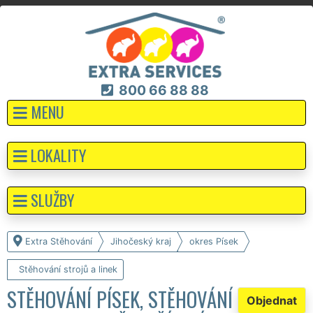
800 66 88 88
MENU
LOKALITY
SLUŽBY
Extra Stěhování
Jihočeský kraj
okres Písek
Stěhování strojů a linek
STĚHOVÁNÍ PÍSEK, STĚHOVÁNÍ
Objednat