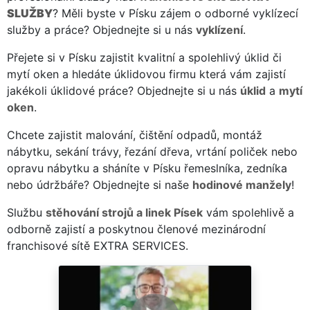
SLUŽBY
? Měli byste v Písku zájem o odborné vyklízecí
služby a práce? Objednejte si u nás
vyklízení
.
Přejete si v Písku zajistit kvalitní a spolehlivý úklid či
mytí oken a hledáte úklidovou firmu která vám zajistí
jakékoli úklidové práce? Objednejte si u nás
úklid
a
mytí
oken
.
Chcete zajistit malování, čištění odpadů, montáž
nábytku, sekání trávy, řezání dřeva, vrtání poliček nebo
opravu nábytku a sháníte v Písku řemeslníka, zedníka
nebo údržbáře? Objednejte si naše
hodinové manžely
!
Službu
stěhování strojů a linek Písek
vám spolehlivě a
odborně zajistí a poskytnou členové mezinárodní
franchisové sítě EXTRA SERVICES.