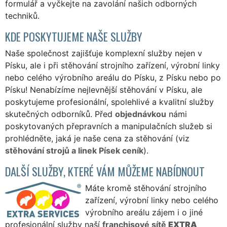
formulář
a vyčkejte na zavolání našich odborných
techniků.
KDE POSKYTUJEME NAŠE SLUŽBY
Naše společnost zajišťuje komplexní služby nejen v
Písku, ale i při stěhování strojního zařízení, výrobní linky
nebo celého výrobního areálu do Písku, z Písku nebo po
Písku! Nenabízíme nejlevnější stěhování v Písku, ale
poskytujeme profesionální, spolehlivé a kvalitní služby
skutečných odborníků. Před
objednávkou
námi
poskytovaných přepravních a manipulačních služeb si
prohlédněte, jaká je naše cena za stěhování (viz
stěhování strojů a linek Písek ceník
).
DALŠÍ SLUŽBY, KTERÉ VÁM MŮŽEME NABÍDNOUT
Máte kromě stěhování strojního
zařízení, výrobní linky nebo celého
výrobního areálu zájem i o jiné
profesionální služby naší
franchisové sítě
EXTRA