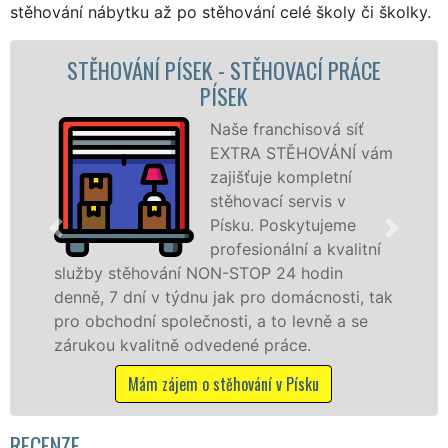
stěhování nábytku až po stěhování celé školy či školky.
CE
STĚHOVACÍ SLUŽBA PÍSEK - STĚHOVACÍ
FIRMA PÍSEK
Poskytujeme
vám
stěhovací služby v
Písku na špičkové
úrovni se speciální
stěhovací
ní
technikou. Tyto
služby zajišťujeme domácnostem i firmám v
tak
celém okresu Písek se zárukou kvality
franchisové sítě EXTRA STĚHOVÁNÍ.
Nabízíme stěhovací služby NON-STOP
včetně víkendů a svátků bez příplatků.
Mám zájem o stěhovací služby v Písku