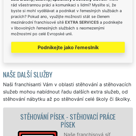
rád všestrannou práci a komunikaci s lidmi? Myslíte si, že
byste si mohl vydělávat a podnikat v řemeslných službách a
pracích? Pokud ano, využijte možnosti stát se členem
mezinárodní franchisové sítě
EXTRA SERVICES
a podnikejte
v libovolných řemeslných službách s neomezenými
možnostmi po celé Evropské unii.
Podnikejte jako řemeslník
NAŠE DALŠÍ SLUŽBY
Naši franchisanti Vám v oblasti stěhování a stěhovacích
služeb mohou nabídnout řadu dalších extra služeb, od
stěhování nábytku až po stěhování celé školy či školky.
ÍSEK - STĚHOVACÍ PRÁCE
STĚHOVACÍ SLU
PÍSEK
FI
Naše franchisová síť