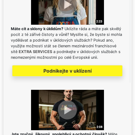
Máte cit a sklony k úklidům?
Uklízíte ráda a máte pak skvělý
pocit z té zářivé čistoty a vůně? Myslíte si, že byste si mohla
vydělávat a podnikat v úklidových službách? Pokud ano,
využijte možnosti stát se členem mezinárodní franchisové
sítě
EXTRA SERVICES
a podnikejte v úklidových službách s
neomezenými možnostmi po celé Evropské unii.
Podnikejte v uklízení
Jste zručný, šikovný, spolehlivý a ochotný člověk?
Máte