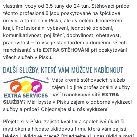
vlastními vozy od 3,5 tuny do 24 tun. Stěhovací práce
těchto profesionálů jsou poskytované na špičkové
úrovni, a to nejen v Písku, ale i v celém Jihočeském
kraji. Profesionální vybavení, jednotné oblečení,
komunikativnost, pojištění, dochvilnost, obětavost,
pracovitost – to vše je standardem a doménou všech
franchisantů sítě
EXTRA STĚHOVÁNÍ
při poskytování
všech služeb v Písku.
DALŠÍ SLUŽBY, KTERÉ VÁM MŮŽEME NABÍDNOUT
Máte kromě stěhovacích služeb
zájem i o jiné profesionální služby
naší
franchisové sítě
EXTRA
SLUŽBY
? Měli byste v Písku zájem o odborné vyklízecí
služby a práce? Objednejte si u nás
vyklízení
.
Přejete si v Písku zajistit kvalitní a spolehlivý úklid či
mytí oken a hledáte úklidovou firmu která vám zajistí
jakékoli úklidové práce? Objednejte si u nás
úklid
a
mytí