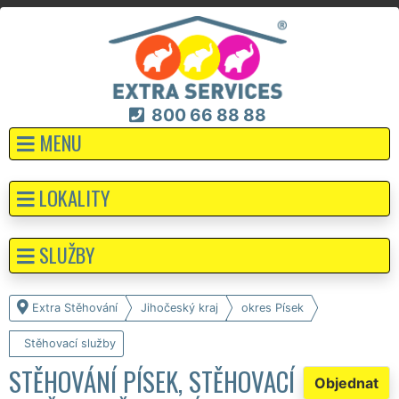
800 66 88 88
MENU
LOKALITY
SLUŽBY
Extra Stěhování
Jihočeský kraj
okres Písek
Stěhovací služby
STĚHOVÁNÍ PÍSEK, STĚHOVACÍ
Objednat