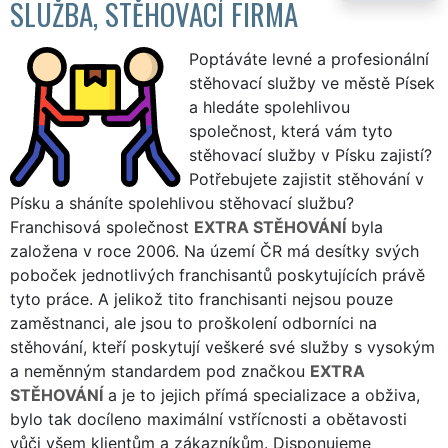
SLUŽBA, STĚHOVACÍ FIRMA
Poptáváte levné a profesionální
stěhovací služby ve městě Písek
a hledáte spolehlivou
společnost, která vám tyto
stěhovací služby v Písku zajistí?
Potřebujete zajistit stěhování v
Písku a sháníte spolehlivou stěhovací službu?
Franchisová společnost
EXTRA STĚHOVÁNÍ
byla
založena v roce 2006. Na území ČR má desítky svých
poboček jednotlivých franchisantů poskytujících právě
tyto práce. A jelikož tito franchisanti nejsou pouze
zaměstnanci, ale jsou to proškolení odborníci na
stěhování, kteří poskytují veškeré své služby s vysokým
a neměnným standardem pod značkou
EXTRA
STĚHOVÁNÍ
a je to jejich přímá specializace a obživa,
bylo tak docíleno maximální vstřícnosti a obětavosti
vůči všem klientům a zákazníkům. Disponujeme