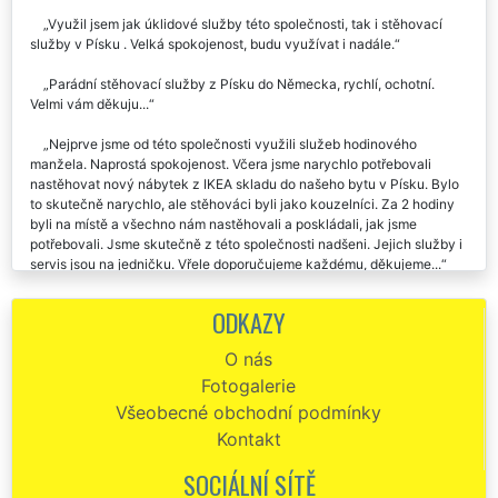
ochota. Děkuji a doporučuji.
Využil jsem jak úklidové služby této společnosti, tak i stěhovací
služby v Písku . Velká spokojenost, budu využívat i nadále.
Parádní stěhovací služby z Písku do Německa, rychlí, ochotní.
Velmi vám děkuju...
Nejprve jsme od této společnosti využili služeb hodinového
manžela. Naprostá spokojenost. Včera jsme narychlo potřebovali
nastěhovat nový nábytek z IKEA skladu do našeho bytu v Písku. Bylo
to skutečně narychlo, ale stěhováci byli jako kouzelníci. Za 2 hodiny
byli na místě a všechno nám nastěhovali a poskládali, jak jsme
potřebovali. Jsme skutečně z této společnosti nadšeni. Jejich služby i
servis jsou na jedničku. Vřele doporučujeme každému, děkujeme...
Při stěhování z Písku jsem využil stěhovacích služeb této
ODKAZY
společnosti. Byl jsem velmi spokojen a určitě budu stěhovací služby
této společnosti Extra doporučovat i svým známým.
O nás
Fotogalerie
Naprosto kvalitní a spolehlivá stěhovací společnost z Písku. Všem
doporučuji.
Všeobecné obchodní podmínky
Kontakt
Stěhování Písek - spokojenost, mohu jen doporučit - rychlost,
opatrnost při stěhovacích službách a dokonce usměvaví pracovníci :-)