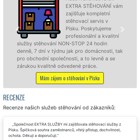
EXTRA STĚHOVÁNÍ vám
zajišťuje kompletní
stěhovací servis v
Písku. Poskytujeme
profesionální a kvalitní
ání NON-STOP 24 hodin
služby zajišťujem
týdnu jak pro domácnosti, tak
celém okresu Písek
olečnosti, a to levně a se
franchisové sítě
ně odvedené práce.
Nabízíme stěhova
včetně víkendů a s
jem o stěhování v Písku
Mám zájem o s
RECENZE
Recenze našich služeb stěhování od zákazníků:
Společnost EXTRA SLUŽBY mi zajišťovala stěhovací služby z
Písku. Špičková souhra zaměstnanců, vřelý přístup, dochvilnost,