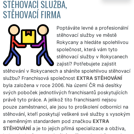
STĚHOVACÍ SLUŽBA,
STĚHOVACÍ FIRMA
Poptáváte levné a profesionální
stěhovací služby ve městě
Rokycany a hledáte spolehlivou
společnost, která vám tyto
stěhovací služby v Rokycanech
zajistí? Potřebujete zajistit
stěhování v Rokycanech a sháníte spolehlivou stěhovací
službu? Franchisová společnost
EXTRA STĚHOVÁNÍ
byla založena v roce 2006. Na území ČR má desítky
svých poboček jednotlivých franchisantů poskytujících
právě tyto práce. A jelikož tito franchisanti nejsou
pouze zaměstnanci, ale jsou to proškolení odborníci na
stěhování, kteří poskytují veškeré své služby s vysokým
a neměnným standardem pod značkou
EXTRA
STĚHOVÁNÍ
a je to jejich přímá specializace a obživa,