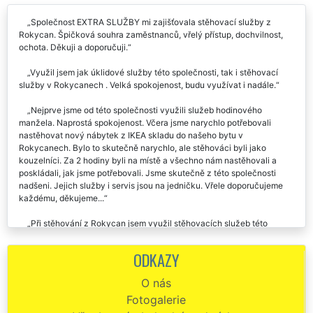
Společnost EXTRA SLUŽBY mi zajišťovala stěhovací služby z
Rokycan. Špičková souhra zaměstnanců, vřelý přístup, dochvilnost,
ochota. Děkuji a doporučuji.
Využil jsem jak úklidové služby této společnosti, tak i stěhovací
služby v Rokycanech . Velká spokojenost, budu využívat i nadále.
Nejprve jsme od této společnosti využili služeb hodinového
manžela. Naprostá spokojenost. Včera jsme narychlo potřebovali
nastěhovat nový nábytek z IKEA skladu do našeho bytu v
Rokycanech. Bylo to skutečně narychlo, ale stěhováci byli jako
kouzelníci. Za 2 hodiny byli na místě a všechno nám nastěhovali a
poskládali, jak jsme potřebovali. Jsme skutečně z této společnosti
nadšeni. Jejich služby i servis jsou na jedničku. Vřele doporučujeme
každému, děkujeme...
Při stěhování z Rokycan jsem využil stěhovacích služeb této
společnosti. Byl jsem velmi spokojen a určitě budu stěhovací služby
této společnosti Extra doporučovat i svým známým.
ODKAZY
Naprosto kvalitní a spolehlivá stěhovací společnost z Rokycan.
O nás
Všem doporučuji.
Fotogalerie
Stěhování Rokycany - spokojenost, mohu jen doporučit - rychlost,