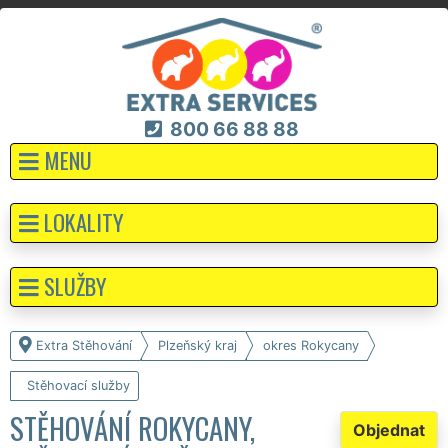
800 66 88 88
MENU
LOKALITY
SLUŽBY
Extra Stěhování
Plzeňský kraj
okres Rokycany
Stěhovací služby
STĚHOVÁNÍ ROKYCANY,
Objednat