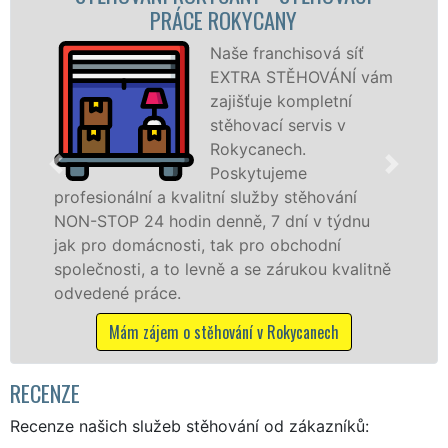
ÁCE ROKYCANY
STĚHOVACÍ
Naše franchisová síť
EXTRA STĚHOVÁNÍ vám
zajišťuje kompletní
stěhovací servis v
Rokycanech.
Poskytujeme
kvalitní služby stěhování
služby zajišťujem
din denně, 7 dní v týdnu
celém okresu Roky
osti, tak pro obchodní
franchisové sítě
to levně a se zárukou kvalitně
Nabízíme stěhova
.
včetně víkendů a s
 o stěhování v Rokycanech
Mám zájem o stěh
RECENZE
Recenze našich služeb stěhování od zákazníků: