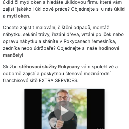
úklid či mytí oken a hledáte úklidovou firmu která vám
zajistí jakékoli úklidové práce? Objednejte si u nás
úklid
a
mytí oken
.
Chcete zajistit malování, čištění odpadů, montáž
nábytku, sekání trávy, řezání dřeva, vrtání poliček nebo
opravu nábytku a sháníte v Rokycanech řemeslníka,
zedníka nebo údržbáře? Objednejte si naše
hodinové
manžely
!
Službu
stěhovací služby Rokycany
vám spolehlivě a
odborně zajistí a poskytnou členové mezinárodní
franchisové sítě EXTRA SERVICES.