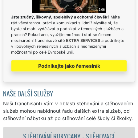
Jste zručný, šikovný, spolehlivý a ochotný člověk?
Máte
rád všestrannou práci a komunikaci s lidmi? Myslíte si, že
byste si mohl vydělávat a podnikat v řemeslných službách a
pracích? Pokud ano, využijte možnosti stát se členem
mezinárodní franchisové sítě
EXTRA SERVICES
a podnikejte
v libovolných řemeslných službách s neomezenými
možnostmi po celé Evropské unii.
Podnikejte jako řemeslník
NAŠE DALŠÍ SLUŽBY
Naši franchisanti Vám v oblasti stěhování a stěhovacích
služeb mohou nabídnout řadu dalších extra služeb, od
stěhování nábytku až po stěhování celé školy či školky.
 ROKYCANY - STĚHOVACÍ
STĚHOVACÍ 