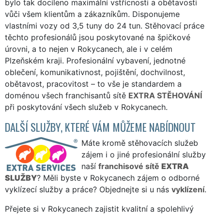
bylo tak docíleno maximální vstřícnosti a obětavosti
vůči všem klientům a zákazníkům. Disponujeme
vlastními vozy od 3,5 tuny do 24 tun. Stěhovací práce
těchto profesionálů jsou poskytované na špičkové
úrovni, a to nejen v Rokycanech, ale i v celém
Plzeňském kraji. Profesionální vybavení, jednotné
oblečení, komunikativnost, pojištění, dochvilnost,
obětavost, pracovitost – to vše je standardem a
doménou všech franchisantů sítě
EXTRA STĚHOVÁNÍ
při poskytování všech služeb v Rokycanech.
DALŠÍ SLUŽBY, KTERÉ VÁM MŮŽEME NABÍDNOUT
Máte kromě stěhovacích služeb
zájem i o jiné profesionální služby
naší
franchisové sítě
EXTRA
SLUŽBY
? Měli byste v Rokycanech zájem o odborné
vyklízecí služby a práce? Objednejte si u nás
vyklízení
.
Přejete si v Rokycanech zajistit kvalitní a spolehlivý