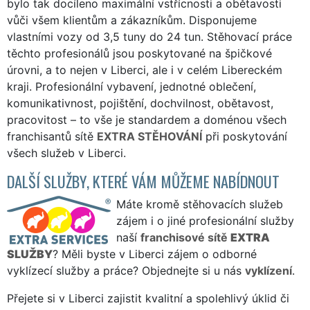
bylo tak docíleno maximální vstřícnosti a obětavosti
vůči všem klientům a zákazníkům. Disponujeme
vlastními vozy od 3,5 tuny do 24 tun. Stěhovací práce
těchto profesionálů jsou poskytované na špičkové
úrovni, a to nejen v Liberci, ale i v celém Libereckém
kraji. Profesionální vybavení, jednotné oblečení,
komunikativnost, pojištění, dochvilnost, obětavost,
pracovitost – to vše je standardem a doménou všech
franchisantů sítě
EXTRA STĚHOVÁNÍ
při poskytování
všech služeb v Liberci.
DALŠÍ SLUŽBY, KTERÉ VÁM MŮŽEME NABÍDNOUT
Máte kromě stěhovacích služeb
zájem i o jiné profesionální služby
naší
franchisové sítě
EXTRA
SLUŽBY
? Měli byste v Liberci zájem o odborné
vyklízecí služby a práce? Objednejte si u nás
vyklízení
.
Přejete si v Liberci zajistit kvalitní a spolehlivý úklid či