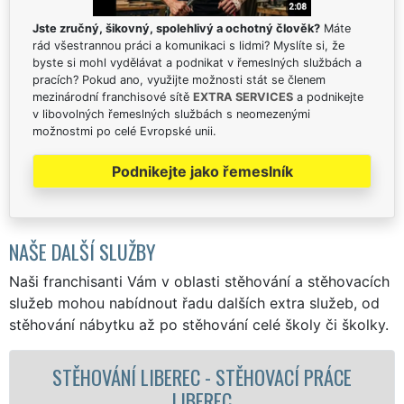
Jste zručný, šikovný, spolehlivý a ochotný člověk?
Máte
rád všestrannou práci a komunikaci s lidmi? Myslíte si, že
byste si mohl vydělávat a podnikat v řemeslných službách a
pracích? Pokud ano, využijte možnosti stát se členem
mezinárodní franchisové sítě
EXTRA SERVICES
a podnikejte
v libovolných řemeslných službách s neomezenými
možnostmi po celé Evropské unii.
Podnikejte jako řemeslník
NAŠE DALŠÍ SLUŽBY
Naši franchisanti Vám v oblasti stěhování a stěhovacích
služeb mohou nabídnout řadu dalších extra služeb, od
stěhování nábytku až po stěhování celé školy či školky.
ĚHOVÁNÍ LIBEREC - STĚHOVACÍ PRÁCE
LIBEREC