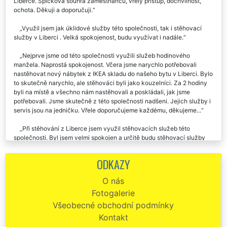
Společnost EXTRA SLUŽBY mi zajišťovala stěhovací služby z
Liberce. Špičková souhra zaměstnanců, vřelý přístup, dochvilnost,
ochota. Děkuji a doporučuji.
Využil jsem jak úklidové služby této společnosti, tak i stěhovací
služby v Liberci . Velká spokojenost, budu využívat i nadále.
Nejprve jsme od této společnosti využili služeb hodinového
manžela. Naprostá spokojenost. Včera jsme narychlo potřebovali
nastěhovat nový nábytek z IKEA skladu do našeho bytu v Liberci. Bylo
to skutečně narychlo, ale stěhováci byli jako kouzelníci. Za 2 hodiny
byli na místě a všechno nám nastěhovali a poskládali, jak jsme
potřebovali. Jsme skutečně z této společnosti nadšeni. Jejich služby i
servis jsou na jedničku. Vřele doporučujeme každému, děkujeme...
Při stěhování z Liberce jsem využil stěhovacích služeb této
společnosti. Byl jsem velmi spokojen a určitě budu stěhovací služby
této společnosti Extra doporučovat i svým známým.
ODKAZY
Naprosto kvalitní a spolehlivá stěhovací společnost z Liberce.
Všem doporučuji.
O nás
Fotogalerie
Stěhování Liberec - spokojenost, mohu jen doporučit - rychlost,
opatrnost při stěhovacích službách a dokonce usměvaví pracovníci :-)
Všeobecné obchodní podmínky
Vše v naprostém pořádku.