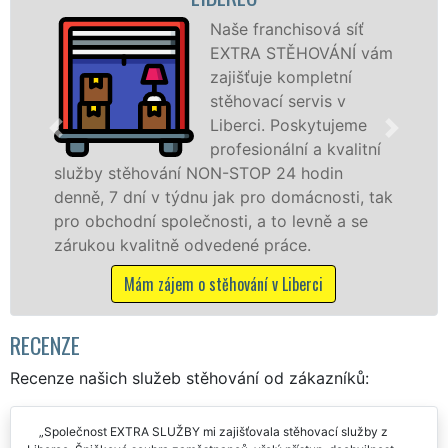
Naše franchisová síť
EXTRA STĚHOVÁNÍ vám
zajišťuje kompletní
stěhovací servis v
Liberci. Poskytujeme
profesionální a kvalitní
žby stěhování NON-STOP 24 hodin
služby
ně, 7 dní v týdnu jak pro domácnosti, tak
celém 
 obchodní společnosti, a to levně a se
franch
ukou kvalitně odvedené práce.
Nabíz
včetně
Mám zájem o stěhování v Liberci
RECENZE
Recenze našich služeb stěhování od zákazníků: