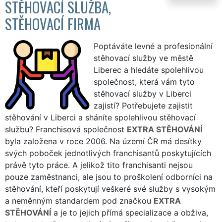
STĚHOVACÍ SLUŽBA,
STĚHOVACÍ FIRMA
Poptáváte levné a profesionální
stěhovací služby ve městě
Liberec a hledáte spolehlivou
společnost, která vám tyto
stěhovací služby v Liberci
zajistí? Potřebujete zajistit
stěhování v Liberci a sháníte spolehlivou stěhovací
službu? Franchisová společnost
EXTRA STĚHOVÁNÍ
byla založena v roce 2006. Na území ČR má desítky
svých poboček jednotlivých franchisantů poskytujících
právě tyto práce. A jelikož tito franchisanti nejsou
pouze zaměstnanci, ale jsou to proškolení odborníci na
stěhování, kteří poskytují veškeré své služby s vysokým
a neměnným standardem pod značkou
EXTRA
STĚHOVÁNÍ
a je to jejich přímá specializace a obživa,