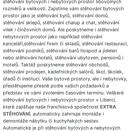
stěhování bytových i nebytových prostor libovolných
rozměrů a velikostí. Zajistíme vám stěhování bytových
prostor jako je stěhování bytů, stěhování domů,
stěhování sklepů, stěhování chalup a chat, stěhování
vilek i činžovních domů. Ale poskytneme i stěhování
nebytových prostor jako například stěhování
kanceláří,stěhování firem či skladů, stěhování restaurací,
stěhování podniků, stěhování barů hospod a jídelen
nebo stěhování hotelů, stěhování ubytoven, pensionů i
motelů. Taktéž poskytneme stěhování obchodů,
stěhování prodejen, kadeřnických salónů, škol, školek,
úřadů či institucí. Vaše bytové prostory, ale i nebytovky,
přestěhujeme přesně podle vašich požadavků a
představ ve vámi zvoleném časovém termínu. Veškeré
stěhování bytových i nebytových prostor v Liberci,
které zajišťuje naše franchisová společnost
EXTRA
STĚHOVÁNÍ
, automaticky zahrnuje montáže i
demontáže nábytku či kuchyňských sestav.
Automatické je při stěhování bytových a nebytových