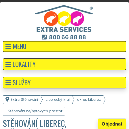
800 66 88 88
MENU
LOKALITY
SLUŽBY
Extra Stěhování
Liberecký kraj
okres Liberec
Stěhování ne/bytových prostor
STĚHOVÁNÍ LIBEREC,
Objednat