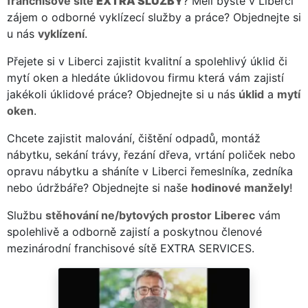
franchisové sítě
EXTRA SLUŽBY
? Měli byste v Liberci
zájem o odborné vyklízecí služby a práce? Objednejte si
u nás
vyklízení
.
Přejete si v Liberci zajistit kvalitní a spolehlivý úklid či
mytí oken a hledáte úklidovou firmu která vám zajistí
jakékoli úklidové práce? Objednejte si u nás
úklid
a
mytí
oken
.
Chcete zajistit malování, čištění odpadů, montáž
nábytku, sekání trávy, řezání dřeva, vrtání poliček nebo
opravu nábytku a sháníte v Liberci řemeslníka, zedníka
nebo údržbáře? Objednejte si naše
hodinové manžely
!
Službu
stěhování ne/bytových prostor Liberec
vám
spolehlivě a odborně zajistí a poskytnou členové
mezinárodní franchisové sítě EXTRA SERVICES.