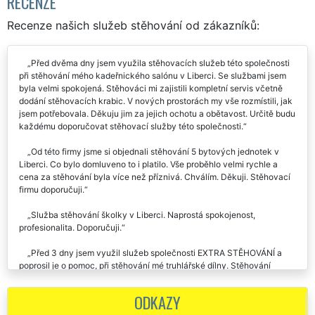
RECENZE
Recenze našich služeb stěhování od zákazníků:
Před dvěma dny jsem využila stěhovacích služeb této společnosti
při stěhování mého kadeřnického salónu v Liberci. Se službami jsem
byla velmi spokojená. Stěhováci mi zajistili kompletní servis včetně
dodání stěhovacích krabic. V nových prostorách my vše rozmístili, jak
jsem potřebovala. Děkuju jim za jejich ochotu a obětavost. Určitě budu
každému doporučovat stěhovací služby této společnosti.
Od této firmy jsme si objednali stěhování 5 bytových jednotek v
Liberci. Co bylo domluveno to i platilo. Vše proběhlo velmi rychle a
cena za stěhování byla více než příznivá. Chválím. Děkuji. Stěhovací
firmu doporučuji.
Služba stěhování školky v Liberci. Naprostá spokojenost,
profesionalita. Doporučuji.
Před 3 dny jsem využil služeb společnosti EXTRA STĚHOVÁNÍ a
poprosil je o pomoc, při stěhování mé truhlářské dílny. Stěhování
proběhlo na jedničku. Touto cestou děkuji za vaše služby.