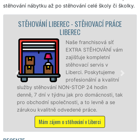
stěhování nábytku až po stěhování celé školy či školky.
PRÁCE
STĚHOVACÍ SLUŽBA LIBEREC -
STĚHOVACÍ FIRMA LIBEREC
síť
Poskytujeme
NÍ vám
stěhovací služb
ní
Liberci na špičk
v
úrovni se speciá
eme
stěhovací
alitní
technikou. Tyto
služby zajišťujeme domácnostem i firmá
ti, tak
celém okresu Liberec se zárukou kvality
a se
franchisové sítě EXTRA STĚHOVÁNÍ.
Nabízíme stěhovací služby NON-STOP
včetně víkendů a svátků bez příplatků.
Mám zájem o stěhovací služby v Liberci