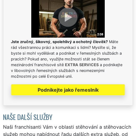
Jste zručný, šikovný, spolehlivý a ochotný člověk?
Máte
rád všestrannou práci a komunikaci s lidmi? Myslíte si, že
byste si mohl vydělávat a podnikat v řemeslných službách a
pracích? Pokud ano, využijte možnosti stát se členem
mezinárodní franchisové sítě
EXTRA SERVICES
a podnikejte
v libovolných řemeslných službách s neomezenými
možnostmi po celé Evropské unii.
Podnikejte jako řemeslník
NAŠE DALŠÍ SLUŽBY
Naši franchisanti Vám v oblasti stěhování a stěhovacích
služeb mohou nabídnout řadu dalších extra služeb, od