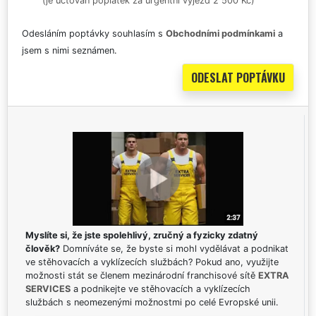
(je účtován poplatek za urgentní výjezd 2 500 Kč)
Odesláním poptávky souhlasím s
Obchodními podmínkami
a
jsem s nimi seznámen.
Myslíte si, že jste spolehlivý, zručný a fyzicky zdatný
člověk?
Domníváte se, že byste si mohl vydělávat a podnikat
ve stěhovacích a vyklízecích službách? Pokud ano, využijte
možnosti stát se členem mezinárodní franchisové sítě
EXTRA
SERVICES
a podnikejte ve stěhovacích a vyklízecích
službách s neomezenými možnostmi po celé Evropské unii.