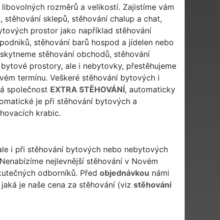
libovolných rozměrů a velikostí. Zajistíme vám
 stěhování sklepů, stěhování chalup a chat,
ytových prostor jako například stěhování
í podniků, stěhování barů hospod a jídelen nebo
poskytneme stěhování obchodů, stěhování
e bytové prostory, ale i nebytovky, přestěhujeme
ém termínu. Veškeré stěhování bytových i
vá společnost
EXTRA STĚHOVÁNÍ
, automaticky
matické je při stěhování bytových a
hovacích krabic.
ale i při stěhování bytových nebo nebytových
 Nenabízíme nejlevnější stěhování v Novém
 skutečných odborníků. Před
objednávkou
námi
jaká je naše cena za stěhování (viz
stěhování