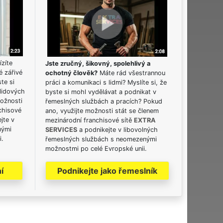
ízíte
Jste zručný, šikovný, spolehlivý a
é zářivé
ochotný člověk?
Máte rád všestrannou
ste si
práci a komunikaci s lidmi? Myslíte si, že
lidových
byste si mohl vydělávat a podnikat v
možnosti
řemeslných službách a pracích? Pokud
chisové
ano, využijte možnosti stát se členem
jte v
mezinárodní franchisové sítě
EXTRA
nými
SERVICES
a podnikejte v libovolných
i.
řemeslných službách s neomezenými
možnostmi po celé Evropské unii.
í
Podnikejte jako řemeslník