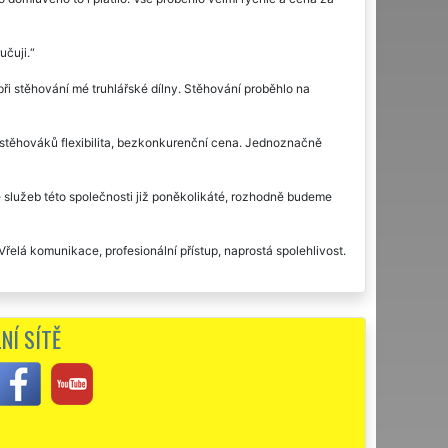
učuji.
i stěhování mé truhlářské dílny. Stěhování proběhlo na
stěhováků flexibilita, bezkonkurenční cena. Jednoznačně
 služeb této společnosti již poněkolikáté, rozhodně budeme
elá komunikace, profesionální přístup, naprostá spolehlivost.
o kadeřnického salónu v Novém Jičíně. Se službami jsem byla
c. V nových prostorách my vše rozmístili, jak jsem potřebovala.
NÍ SÍTĚ
žby této společnosti.
ašem činžovním domě. Byly jsme nadmíru spokojeni.