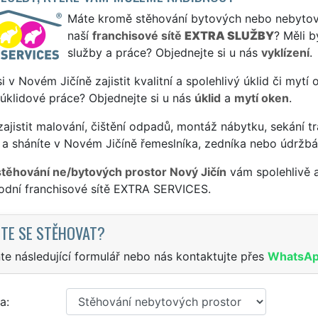
Máte kromě stěhování bytových nebo nebytovýc
naší
franchisové sítě
EXTRA SLUŽBY
? Měli 
služby a práce? Objednejte si u nás
vyklízení
.
si v Novém Jičíně zajistit kvalitní a spolehlivý úklid či mytí
 úklidové práce? Objednejte si u nás
úklid
a
mytí oken
.
ajistit malování, čištění odpadů, montáž nábytku, sekání tr
 a sháníte v Novém Jičíně řemeslníka, zedníka nebo údržbá
stěhování ne/bytových prostor Nový Jičín
vám spolehlivě a
odní franchisové sítě EXTRA SERVICES.
TE SE STĚHOVAT?
te následující formulář nebo nás kontaktujte přes
WhatsA
a