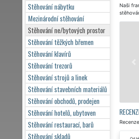
Stěhování nábytku
Naši fra
stěhován
Mezinárodní stěhování
Stěhování ne/bytových prostor
STĚHOVÁNÍ NOVÝ JI
Stěhování těžkých břemen
Naše franchisová
stěhovací servis 
Stěhování klavírů
služby stěhování
domácnosti, tak p
Stěhování trezorů
kvalitně odveden
Stěhování strojů a linek
Stěhování stavebních materiálů
Mám záje
Stěhování obchodů, prodejen
RECENZ
Stěhování hotelů, ubytoven
Recenze
Stěhování restaurací, barů
Stěhování skladů
Od té