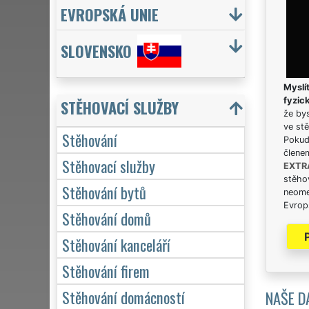
EVROPSKÁ UNIE
SLOVENSKO
Myslít
fyzic
STĚHOVACÍ SLUŽBY
že bys
ve stě
Stěhování
Pokud 
člene
Stěhovací služby
EXTR
stěhov
Stěhování bytů
neome
Evrops
Stěhování domů
Stěhování kanceláří
Stěhování firem
Stěhování domácností
NAŠE D