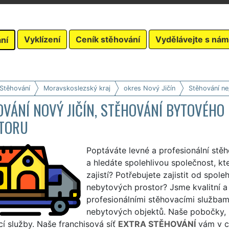
Vyklízení
Ceník stěhování
Vydělávejte s nám
ní
 Stěhování
Moravskoslezský kraj
okres Nový Jičín
Stěhování ne
VÁNÍ NOVÝ JIČÍN, STĚHOVÁNÍ BYTOVÉHO
TORU
Poptáváte levné a profesionální stě
a hledáte spolehlivou společnost, k
zajistí? Potřebujete zajistit od spol
nebytových prostor? Jsme kvalitní a
profesionálními stěhovacími službami
nebytových objektů. Naše pobočky, pů
í služby. Naše franchisová síť
EXTRA STĚHOVÁNÍ
vám v ce