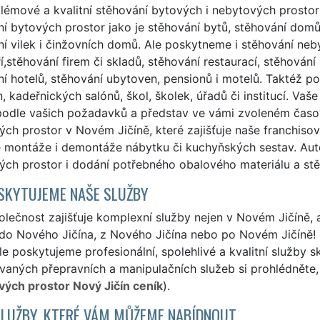
émové a kvalitní stěhování bytových i nebytových prostor 
í bytových prostor jako je stěhování bytů, stěhování domů,
í vilek i činžovních domů. Ale poskytneme i stěhování neb
í,stěhování firem či skladů, stěhování restaurací, stěhován
í hotelů, stěhování ubytoven, pensionů i motelů. Taktéž 
, kadeřnických salónů, škol, školek, úřadů či institucí. Vaš
podle vašich požadavků a představ ve vámi zvoleném časov
ch prostor v Novém Jičíně, které zajišťuje naše franchiso
e montáže i demontáže nábytku či kuchyňských sestav. Auto
ch prostor i dodání potřebného obalového materiálu a stě
SKYTUJEME NAŠE SLUŽBY
lečnost zajišťuje komplexní služby nejen v Novém Jičíně, 
 do Nového Jičína, z Nového Jičína nebo po Novém Jičíně!
ale poskytujeme profesionální, spolehlivé a kvalitní služby
aných přepravních a manipulačních služeb si prohlédněte, 
vých prostor Nový Jičín ceník
).
SLUŽBY, KTERÉ VÁM MŮŽEME NABÍDNOUT