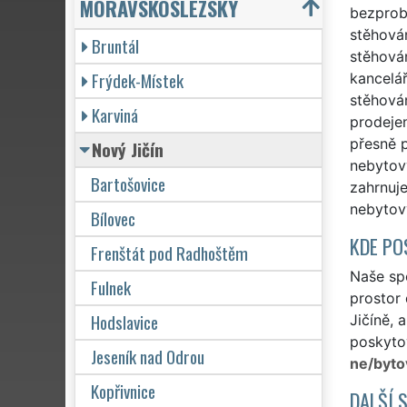
MORAVSKOSLEZSKÝ
bezprobl
stěhován
Bruntál
stěhován
Frýdek-Místek
kancelář
stěhován
Karviná
prodejen
přesně 
Nový Jičín
nebytový
Bartošovice
zahrnuj
nebytový
Bílovec
KDE PO
Frenštát pod Radhoštěm
Naše spo
Fulnek
prostor
Hodslavice
Jičíně, 
poskytov
Jeseník nad Odrou
ne/byto
Kopřivnice
DALŠÍ 