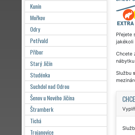
Kunín
Mořkov
Odry
Přejete 
Petřvald
jakékoli
Příbor
Chcete z
nábytku
Starý Jičín
Službu
Studénka
mezinár
Suchdol nad Odrou
Šenov u Nového Jičína
CHCE
Štramberk
Vyplň
Tichá
Služb
Trojanovice