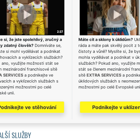
e si, že jste spolehlivý, zručný a
Máte cit a sklony k úklidům?
Ukl
ky zdatný člověk?
Domníváte se,
ráda a máte pak skvělý pocit z t
te si mohl vydělávat a podnikat
čistoty a vůně? Myslíte si, že by
hovacích a vyklízecích službách?
mohla vydělávat a podnikat v úk
ano, využijte možnosti stát se
službách? Pokud ano, využijte 
m mezinárodní franchisové sítě
stát se členem mezinárodní fran
A SERVICES
a podnikejte ve
sítě
EXTRA SERVICES
a podnike
acích a vyklízecích službách s
úklidových službách s neomeze
zenými možnostmi po celé
možnostmi po celé Evropské uni
ké unii.
Podnikejte ve stěhování
Podnikejte v uklízen
ALŠÍ SLUŽBY