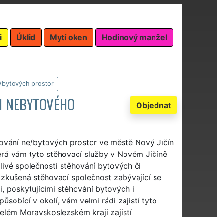
i
Úklid
Mytí oken
Hodinový manžel
/bytových prostor
 I NEBYTOVÉHO
Objednat
hování ne/bytových prostor ve městě Nový Jičín
terá vám tyto stěhovací služby v Novém Jičíně
ehlivé společnosti stěhování bytových či
 zkušená stěhovací společnost zabývající se
, poskytujícími stěhování bytových i
sobící v okolí, vám velmi rádi zajistí tyto
lém Moravskoslezském kraji zajistí