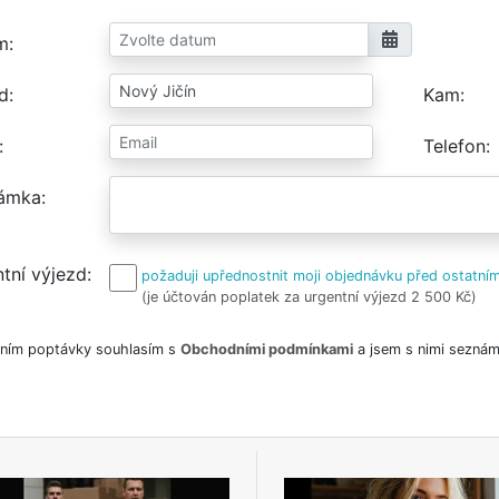
m
d
Kam
Telefon
ámka
tní výjezd
požaduji upřednostnit moji objednávku před ostatním
(je účtován poplatek za urgentní výjezd 2 500 Kč)
ním poptávky souhlasím s
Obchodními podmínkami
a jsem s nimi seznám