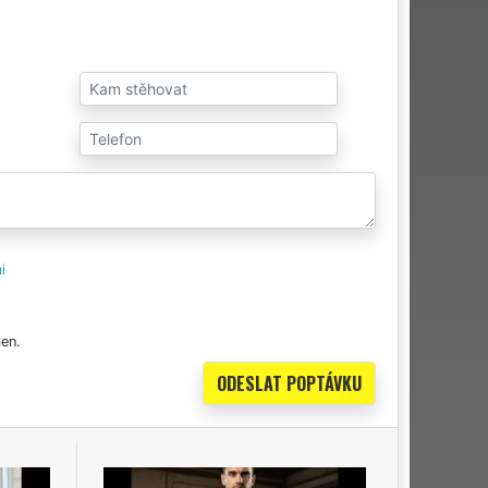
i
en.