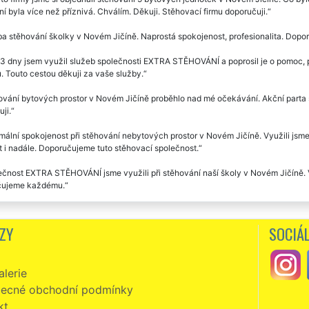
í byla více než příznivá. Chválím. Děkuji. Stěhovací firmu doporučuji.
a stěhování školky v Novém Jičíně. Naprostá spokojenost, profesionalita. Dopor
3 dny jsem využil služeb společnosti EXTRA STĚHOVÁNÍ a poprosil je o pomoc, př
. Touto cestou děkuji za vaše služby.
vání bytových prostor v Novém Jičíně proběhlo nad mé očekávání. Akční parta 
ji.
ální spokojenost při stěhování nebytových prostor v Novém Jičíně. Využili jsme
 i nadále. Doporučujeme tuto stěhovací společnost.
čnost EXTRA STĚHOVÁNÍ jsme využili při stěhování naší školy v Novém Jičíně. Vř
čujeme každému.
dvěma dny jsem využila stěhovacích služeb této společnosti při stěhování méh
okojená. Stěhováci mi zajistili kompletní servis včetně dodání stěhovacích krabi
ZY
SOCIÁL
im za jejich ochotu a obětavost. Určitě budu každému doporučovat stěhovací slu
společnost nám zajišťovala vystěhování nebytových prostor v Novém Jičíně v n
lerie
ujeme.
ecné obchodní podmínky
kt