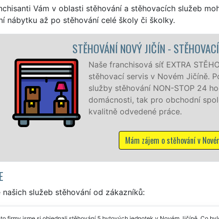
nchisanti Vám v oblasti stěhování a stěhovacích služeb mo
í nábytku až po stěhování celé školy či školky.
ČÍN - STĚHOVACÍ PRÁCE NOVÝ JIČÍN
 síť EXTRA STĚHOVÁNÍ vám zajišťuje kompletní
v Novém Jičíně. Poskytujeme profesionální a kvalitní
 NON-STOP 24 hodin denně, 7 dní v týdnu jak pro
ro obchodní společnosti, a to levně a se zárukou
é práce.
m o stěhování v Novém Jičíně
E
 našich služeb stěhování od zákazníků:
to firmy jsme si objednali stěhování 5 bytových jednotek v Novém Jičíně. Co bylo