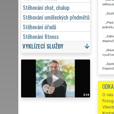
stěhován
Stěhování chat, chalup
Služb
Stěhování uměleckých předmětů
Před 
Stěhování úřadů
jedničku
Stěhování fitness
Stěho
doporuču
VYKLÍZECÍ SLUŽBY
Maxim
využívat
Spole
Doporu
Před 
velmi sp
ODKA
Děkuju j
O nás
Tato 
Fotoga
Doporuč
Všeob
Konta