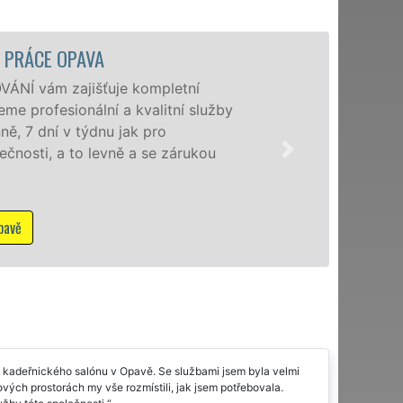
A
ťuje kompletní
ní a kvalitní služby
u jak pro
evně a se zárukou
o kadeřnického salónu v Opavě. Se službami jsem byla velmi
ových prostorách my vše rozmístili, jak jsem potřebovala.