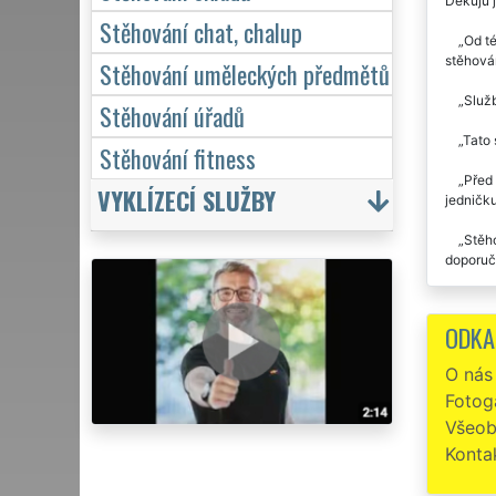
Děkuju j
Stěhování chat, chalup
Od té
stěhován
Stěhování uměleckých předmětů
Služb
Stěhování úřadů
Tato 
Stěhování fitness
Před 
VYKLÍZECÍ SLUŽBY
jedničku
Stěho
doporuču
Maxim
i nadále
ODKA
Spole
O nás
Doporu
Fotoga
Všeob
Konta