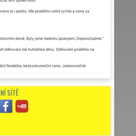
žby této společnosti.
eno to i platilo. Vše proběhlo velmi rychle a cena za
inžovním domě. Byly jsme nadmíru spokojeni. Doporučujeme.
i stěhování mé truhlářské dílny. Stěhování proběhlo na
ků flexibilita, bezkonkurenční cena. Jednoznačně
 této společnosti již poněkolikáté, rozhodně budeme využívat
NÍ SÍTĚ
unikace, profesionální přístup, naprostá spolehlivost.