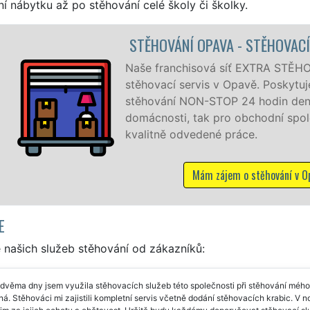
í nábytku až po stěhování celé školy či školky.
STĚHOVÁNÍ OPAVA - STĚHOVACÍ PRÁCE OPAV
Naše franchisová síť EXTRA STĚHOVÁNÍ vám zajiš
stěhovací servis v Opavě. Poskytujeme profesionál
stěhování NON-STOP 24 hodin denně, 7 dní v týdn
domácnosti, tak pro obchodní společnosti, a to l
kvalitně odvedené práce.
Mám zájem o stěhování v Opavě
E
 našich služeb stěhování od zákazníků:
dvěma dny jsem využila stěhovacích služeb této společnosti při stěhování méh
á. Stěhováci mi zajistili kompletní servis včetně dodání stěhovacích krabic. V n