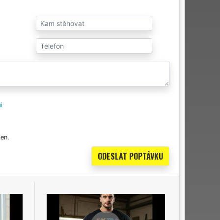
i
en.