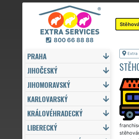
Stěhová
800 66 88 88
PRAHA
Extra
STĚH
JIHOČESKÝ
JIHOMORAVSKÝ
KARLOVARSKÝ
KRÁLOVÉHRADECKÝ
LIBERECKÝ
franchis
stěhován