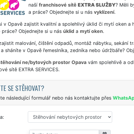
naší
franchisové sítě
EXTRA SLUŽBY
? Měli 
a práce? Objednejte si u nás
vyklízení
.
si v Opavě zajistit kvalitní a spolehlivý úklid či mytí oken a
 práce? Objednejte si u nás
úklid
a
mytí oken
.
ajistit malování, čištění odpadů, montáž nábytku, sekání tr
 a sháníte v Opavě řemeslníka, zedníka nebo údržbáře? Obj
stěhování ne/bytových prostor Opava
vám spolehlivě a od
sové sítě EXTRA SERVICES.
TE SE STĚHOVAT?
te následující formulář nebo nás kontaktujte přes
WhatsA
a