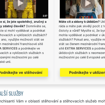
e si, že jste spolehlivý, zručný a
Máte cit a sklony k úklidům?
Ukl
ky zdatný člověk?
Domníváte se,
ráda a máte pak skvělý pocit z t
te si mohl vydělávat a podnikat
čistoty a vůně? Myslíte si, že by
hovacích a vyklízecích službách?
mohla vydělávat a podnikat v úk
ano, využijte možnosti stát se
službách? Pokud ano, využijte 
m mezinárodní franchisové sítě
stát se členem mezinárodní fran
A SERVICES
a podnikejte ve
sítě
EXTRA SERVICES
a podnike
acích a vyklízecích službách s
úklidových službách s neomeze
zenými možnostmi po celé
možnostmi po celé Evropské uni
ké unii.
Podnikejte ve stěhování
Podnikejte v uklízen
ALŠÍ SLUŽBY
nchisanti Vám v oblasti stěhování a stěhovacích služeb mo