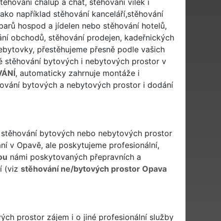
těhování chalup a chat, stěhování vilek i
ko například stěhování kanceláří,stěhování
 barů hospod a jídelen nebo stěhování hotelů,
ání obchodů, stěhování prodejen, kadeřnických
i nebytovky, přestěhujeme přesně podle vašich
 stěhování bytových i nebytových prostor v
VÁNÍ
, automaticky zahrnuje montáže i
ování bytových a nebytových prostor i dodání
ři stěhování bytových nebo nebytových prostor
í v Opavě, ale poskytujeme profesionální,
ou
námi poskytovaných přepravních a
í (viz
stěhování ne/bytových prostor Opava
h prostor zájem i o jiné profesionální služby