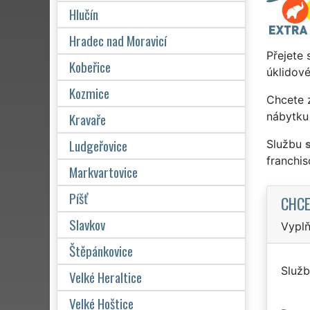
Hlučín
Hradec nad Moravicí
Přejete 
Kobeřice
úklidové
Kozmice
Chcete z
Kravaře
nábytku
Ludgeřovice
Službu
franchi
Markvartovice
Píšť
CHCE
Slavkov
Vyplň
Štěpánkovice
Služb
Velké Heraltice
Velké Hoštice