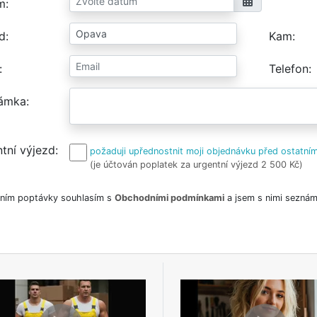
m
d
Kam
Telefon
ámka
tní výjezd
požaduji upřednostnit moji objednávku před ostatním
(je účtován poplatek za urgentní výjezd 2 500 Kč)
ním poptávky souhlasím s
Obchodními podmínkami
a jsem s nimi seznám