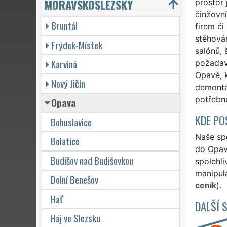
MORAVSKOSLEZSKÝ
prostor 
činžovní
Bruntál
firem či
stěhová
Frýdek-Místek
salónů, 
Karviná
požadav
Opavě, k
Nový Jičín
demontá
potřebn
Opava
KDE PO
Bohuslavice
Naše spo
Bolatice
do Opav
Budišov nad Budišovkou
spolehli
manipula
Dolní Benešov
ceník
).
Hať
DALŠÍ 
Háj ve Slezsku