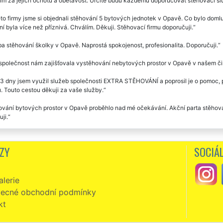
im za jejich ochotu a obětavost. Určitě budu každému doporučovat stěhovací slu
to firmy jsme si objednali stěhování 5 bytových jednotek v Opavě. Co bylo domluv
í byla více než příznivá. Chválím. Děkuji. Stěhovací firmu doporučuji.
a stěhování školky v Opavě. Naprostá spokojenost, profesionalita. Doporučuji.
společnost nám zajišťovala vystěhování nebytových prostor v Opavě v našem č
3 dny jsem využil služeb společnosti EXTRA STĚHOVÁNÍ a poprosil je o pomoc, př
. Touto cestou děkuji za vaše služby.
vání bytových prostor v Opavě proběhlo nad mé očekávání. Akční parta stěhová
ji.
ální spokojenost při stěhování nebytových prostor v Opavě. Využili jsme služeb
. Doporučujeme tuto stěhovací společnost.
ZY
SOCIÁL
čnost EXTRA STĚHOVÁNÍ jsme využili při stěhování naší školy v Opavě. Vřelá kom
čujeme každému.
lerie
ecné obchodní podmínky
kt