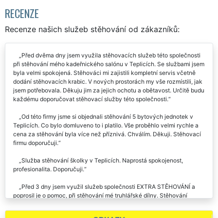
RECENZE
Recenze našich služeb stěhování od zákazníků:
Před dvěma dny jsem využila stěhovacích služeb této společnosti
při stěhování mého kadeřnického salónu v Teplicích. Se službami jsem
byla velmi spokojená. Stěhováci mi zajistili kompletní servis včetně
dodání stěhovacích krabic. V nových prostorách my vše rozmístili, jak
jsem potřebovala. Děkuju jim za jejich ochotu a obětavost. Určitě budu
každému doporučovat stěhovací služby této společnosti.
Od této firmy jsme si objednali stěhování 5 bytových jednotek v
Teplicích. Co bylo domluveno to i platilo. Vše proběhlo velmi rychle a
cena za stěhování byla více než příznivá. Chválím. Děkuji. Stěhovací
firmu doporučuji.
Služba stěhování školky v Teplicích. Naprostá spokojenost,
profesionalita. Doporučuji.
Před 3 dny jsem využil služeb společnosti EXTRA STĚHOVÁNÍ a
poprosil je o pomoc, při stěhování mé truhlářské dílny. Stěhování
proběhlo na jedničku. Touto cestou děkuji za vaše služby.