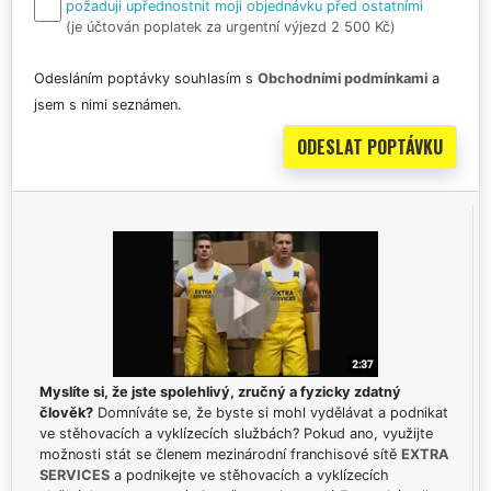
požaduji upřednostnit moji objednávku před ostatními
(je účtován poplatek za urgentní výjezd 2 500 Kč)
Odesláním poptávky souhlasím s
Obchodními podmínkami
a
jsem s nimi seznámen.
Myslíte si, že jste spolehlivý, zručný a fyzicky zdatný
člověk?
Domníváte se, že byste si mohl vydělávat a podnikat
ve stěhovacích a vyklízecích službách? Pokud ano, využijte
možnosti stát se členem mezinárodní franchisové sítě
EXTRA
SERVICES
a podnikejte ve stěhovacích a vyklízecích