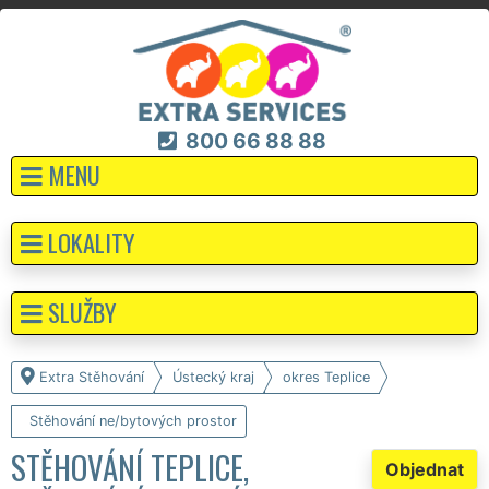
800 66 88 88
MENU
LOKALITY
SLUŽBY
Extra Stěhování
Ústecký kraj
okres Teplice
Stěhování ne/bytových prostor
STĚHOVÁNÍ TEPLICE,
Objednat