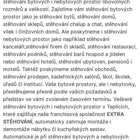
stěhování bytových i nebytových prostor libovolných
rozměrů a velikostí. Zajistíme vám stěhování bytových
prostor jako je stěhování bytů, stěhování domů,
stěhování sklepů, stěhování chalup a chat, stěhování
vilek i činžovních domů. Ale poskytneme i stěhování
nebytových prostor jako například stěhování
kanceláří,stěhování firem či skladů, stěhování restaurací,
stěhování podniků, stěhování barů hospod a jídelen
nebo stěhování hotelů, stěhování ubytoven, pensionů i
motelů. Taktéž poskytneme stěhování obchodů,
stěhování prodejen, kadeřnických salónů, škol, školek,
úřadů či institucí. Vaše bytové prostory, ale i nebytovky,
přestěhujeme přesně podle vašich požadavků a
představ ve vámi zvoleném časovém termínu. Veškeré
stěhování bytových i nebytových prostor v Teplicích,
které zajišťuje naše franchisová společnost
EXTRA
STĚHOVÁNÍ
, automaticky zahrnuje montáže i
demontáže nábytku či kuchyňských sestav.
Automatické je při stěhování bytových a nebytových