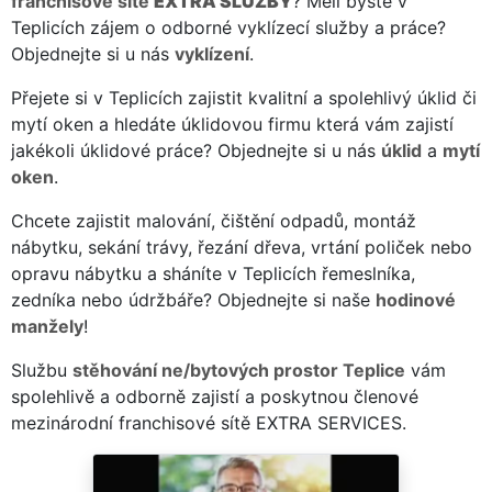
franchisové sítě
EXTRA SLUŽBY
? Měli byste v
Teplicích zájem o odborné vyklízecí služby a práce?
Objednejte si u nás
vyklízení
.
Přejete si v Teplicích zajistit kvalitní a spolehlivý úklid či
mytí oken a hledáte úklidovou firmu která vám zajistí
jakékoli úklidové práce? Objednejte si u nás
úklid
a
mytí
oken
.
Chcete zajistit malování, čištění odpadů, montáž
nábytku, sekání trávy, řezání dřeva, vrtání poliček nebo
opravu nábytku a sháníte v Teplicích řemeslníka,
zedníka nebo údržbáře? Objednejte si naše
hodinové
manžely
!
Službu
stěhování ne/bytových prostor Teplice
vám
spolehlivě a odborně zajistí a poskytnou členové
mezinárodní franchisové sítě EXTRA SERVICES.