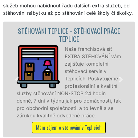
služeb mohou nabídnout řadu dalších extra služeb, od
stěhování nábytku až po stěhování celé školy či školky.
E
STĚHOVACÍ SLUŽBA TEPLICE -
STĚHOVACÍ FIRMA TEPLICE
Poskytujeme
ám
stěhovací služby v
Teplicích na
špičkové úrovni se
speciální stěhovací
technikou. Tyto
služby zajišťujeme domácnostem i firmám v
ak
celém okresu Teplice se zárukou kvality
franchisové sítě EXTRA STĚHOVÁNÍ.
Nabízíme stěhovací služby NON-STOP
včetně víkendů a svátků bez příplatků.
Mám zájem o stěhovací služby v Teplicích