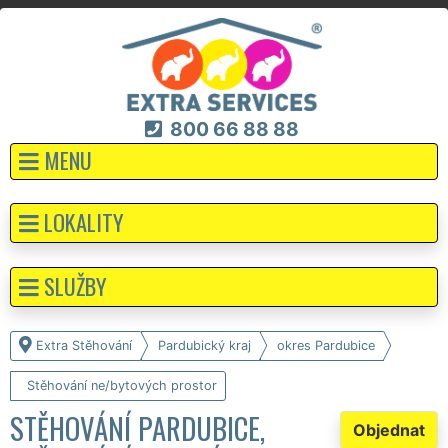
800 66 88 88
MENU
LOKALITY
SLUŽBY
Extra Stěhování
Pardubický kraj
okres Pardubice
Stěhování ne/bytových prostor
STĚHOVÁNÍ PARDUBICE,
Objednat