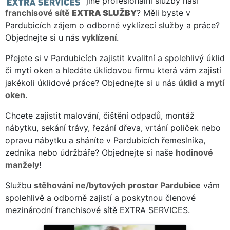
jiné profesionální služby naší
franchisové sítě
EXTRA SLUŽBY
? Měli byste v
Pardubicích zájem o odborné vyklízecí služby a práce?
Objednejte si u nás
vyklízení
.
Přejete si v Pardubicích zajistit kvalitní a spolehlivý úklid
či mytí oken a hledáte úklidovou firmu která vám zajistí
jakékoli úklidové práce? Objednejte si u nás
úklid
a
mytí
oken
.
Chcete zajistit malování, čištění odpadů, montáž
nábytku, sekání trávy, řezání dřeva, vrtání poliček nebo
opravu nábytku a sháníte v Pardubicích řemeslníka,
zedníka nebo údržbáře? Objednejte si naše
hodinové
manžely
!
Službu
stěhování ne/bytových prostor Pardubice
vám
spolehlivě a odborně zajistí a poskytnou členové
mezinárodní franchisové sítě EXTRA SERVICES.