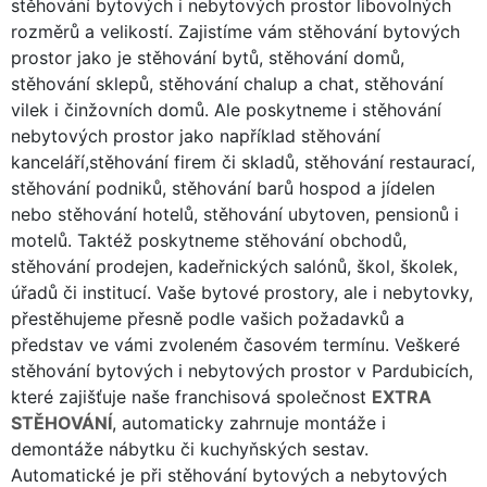
stěhování bytových i nebytových prostor libovolných
rozměrů a velikostí. Zajistíme vám stěhování bytových
prostor jako je stěhování bytů, stěhování domů,
stěhování sklepů, stěhování chalup a chat, stěhování
vilek i činžovních domů. Ale poskytneme i stěhování
nebytových prostor jako například stěhování
kanceláří,stěhování firem či skladů, stěhování restaurací,
stěhování podniků, stěhování barů hospod a jídelen
nebo stěhování hotelů, stěhování ubytoven, pensionů i
motelů. Taktéž poskytneme stěhování obchodů,
stěhování prodejen, kadeřnických salónů, škol, školek,
úřadů či institucí. Vaše bytové prostory, ale i nebytovky,
přestěhujeme přesně podle vašich požadavků a
představ ve vámi zvoleném časovém termínu. Veškeré
stěhování bytových i nebytových prostor v Pardubicích,
které zajišťuje naše franchisová společnost
EXTRA
STĚHOVÁNÍ
, automaticky zahrnuje montáže i
demontáže nábytku či kuchyňských sestav.
Automatické je při stěhování bytových a nebytových