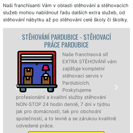
Naši franchisanti Vám v oblasti stěhování a stěhovacích
služeb mohou nabídnout řadu dalších extra služeb, od
stěhování nábytku až po stěhování celé školy či školky.
ĚHOVACÍ
STĚHOVACÍ SLUŽBA PARDUBIC
STĚHOVACÍ FIRMA PARDUBI
ová síť
Poskytujem
OVÁNÍ vám
stěhovací s
pletní
Pardubicích
vis v
špičkové úr
speciální st
technikou. 
ěhování
služby zajišťujeme domácnostem i f
 v týdnu
celém okresu Pardubice se zárukou k
odní
franchisové sítě EXTRA STĚHOVÁNÍ.
ou kvalitně
Nabízíme stěhovací služby NON-ST
včetně víkendů a svátků bez příplatk