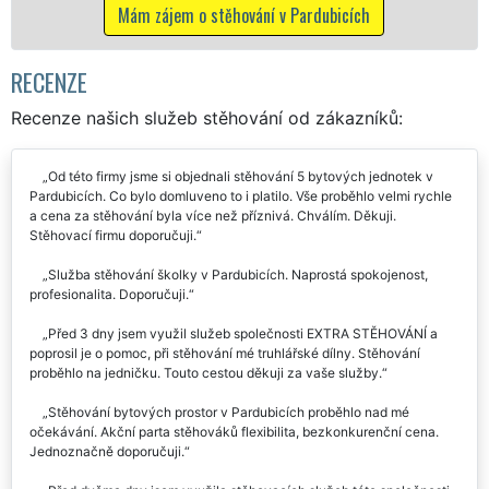
icích
Mám zájem o stěhovací služby v Pardub
RECENZE
Recenze našich služeb stěhování od zákazníků:
Od této firmy jsme si objednali stěhování 5 bytových jednotek v
Pardubicích. Co bylo domluveno to i platilo. Vše proběhlo velmi rychle
a cena za stěhování byla více než příznivá. Chválím. Děkuji.
Stěhovací firmu doporučuji.
Služba stěhování školky v Pardubicích. Naprostá spokojenost,
profesionalita. Doporučuji.
Před 3 dny jsem využil služeb společnosti EXTRA STĚHOVÁNÍ a
poprosil je o pomoc, při stěhování mé truhlářské dílny. Stěhování
proběhlo na jedničku. Touto cestou děkuji za vaše služby.
Stěhování bytových prostor v Pardubicích proběhlo nad mé
očekávání. Akční parta stěhováků flexibilita, bezkonkurenční cena.
Jednoznačně doporučuji.