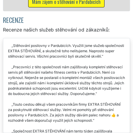
hování v Pardubicích
Mám zájem o stěhovací 
RECENZE
Recenze našich služeb stěhování od zákazníků:
Stěhování posilovny v Pardubicích. Využili jsme služeb společnosti
EXTRA STĚHOVÁNÍ, a skutečně toho nelitujeme. Naprosto super
stěhovací servis. Všichni pracovníci byli skutečně skvělí.
Pracovníci z této společnosti nám zajišťovaly kompletní stěhovací
servis při stěhování našeho fitness centra v Pardubicích. Není co
vytknout. Nejenže se postarali o kompletní montáž všech posilovacích
strojů, ale zajistili nám i kompletní úklidové služby těchto strojů. Jejich
podnikatelské schopnosti jsou excelentní. Určitě kdykoli využijeme i
do budoucna jejich stěhovací služby. Doporučujeme.
Touto cestou děkuji všem pracovníkům firmy EXTRA STĚHOVÁNÍ
za poskytnuté stěhovací služby. Velmi mi pomohly při stěhování
posilovny v Pardubicích. Za jejich služby dávám palec nahoru 👍 a
rozhodně všem doporučuji využít jejích schopnosti.
Společnost EXTRA STĚHOVÁNÍ nám tento týden zajišťovala