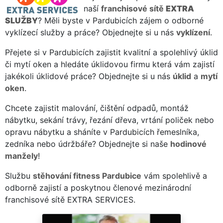
naší
franchisové sítě
EXTRA
SLUŽBY
? Měli byste v Pardubicích zájem o odborné
vyklízecí služby a práce? Objednejte si u nás
vyklízení
.
Přejete si v Pardubicích zajistit kvalitní a spolehlivý úklid
či mytí oken a hledáte úklidovou firmu která vám zajistí
jakékoli úklidové práce? Objednejte si u nás
úklid
a
mytí
oken
.
Chcete zajistit malování, čištění odpadů, montáž
nábytku, sekání trávy, řezání dřeva, vrtání poliček nebo
opravu nábytku a sháníte v Pardubicích řemeslníka,
zedníka nebo údržbáře? Objednejte si naše
hodinové
manžely
!
Službu
stěhování fitness Pardubice
vám spolehlivě a
odborně zajistí a poskytnou členové mezinárodní
franchisové sítě EXTRA SERVICES.