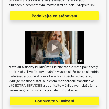
SERVICES
a podnikejte ve stěhovacích a vyklízecích
službách s neomezenými možnostmi po celé Evropské unii.
Podnikejte ve stěhování
Máte cit a sklony k úklidům?
Uklízíte ráda a máte pak skvělý
pocit z té zářivé čistoty a vůně? Myslíte si, že byste si mohla
vydělávat a podnikat v úklidových službách? Pokud ano,
využijte možnosti stát se členem mezinárodní franchisové
sítě
EXTRA SERVICES
a podnikejte v úklidových službách s
neomezenými možnostmi po celé Evropské unii.
Podnikejte v uklízení