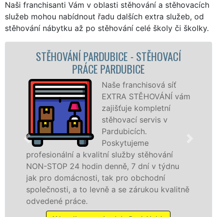
Naši franchisanti Vám v oblasti stěhování a stěhovacích
služeb mohou nabídnout řadu dalších extra služeb, od
stěhování nábytku až po stěhování celé školy či školky.
UBICE - STĚHOVACÍ
STĚHOVACÍ SLUŽB
PARDUBICE
STĚHOVACÍ FIR
Naše franchisová síť
EXTRA STĚHOVÁNÍ vám
zajišťuje kompletní
stěhovací servis v
Pardubicích.
Poskytujeme
tní služby stěhování
služby zajišťujeme dom
enně, 7 dní v týdnu
celém okresu Pardubice
 tak pro obchodní
franchisové sítě EXTR
ně a se zárukou kvalitně
Nabízíme stěhovací sl
včetně víkendů a svátků