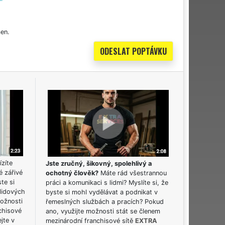
en.
ízíte
Jste zručný, šikovný, spolehlivý a
é zářivé
ochotný člověk?
Máte rád všestrannou
ste si
práci a komunikaci s lidmi? Myslíte si, že
lidových
byste si mohl vydělávat a podnikat v
možnosti
řemeslných službách a pracích? Pokud
chisové
ano, využijte možnosti stát se členem
jte v
mezinárodní franchisové sítě
EXTRA