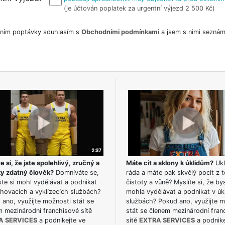
(je účtován poplatek za urgentní výjezd 2 500 Kč)
ním poptávky souhlasím s
Obchodními podmínkami
a jsem s nimi seznám
e si, že jste spolehlivý, zručný a
Máte cit a sklony k úklidům?
Ukl
ky zdatný člověk?
Domníváte se,
ráda a máte pak skvělý pocit z t
te si mohl vydělávat a podnikat
čistoty a vůně? Myslíte si, že by
hovacích a vyklízecích službách?
mohla vydělávat a podnikat v úk
ano, využijte možnosti stát se
službách? Pokud ano, využijte 
m mezinárodní franchisové sítě
stát se členem mezinárodní fran
A SERVICES
a podnikejte ve
sítě
EXTRA SERVICES
a podnike