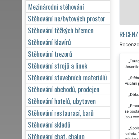
Mezinárodní stěhování
Mám zájem o 
Stěhování ne/bytových prostor
Stěhování těžkých břemen
RECENZ
Stěhování klavírů
Recenze
Stěhování trezorů
Touto
Stěhování strojů a linek
Jeseníku
Stěhování stavebních materiálů
Stěho
Všichni 
Stěhování obchodů, prodejen
Děkuj
Stěhování hotelů, ubytoven
Praco
Stěhování restaurací, barů
se posta
jsou exc
Stěhování skladů
Spole
Stěhování chat, chalup
solária.