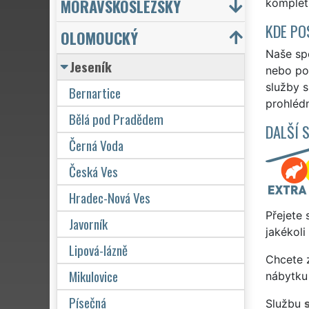
MORAVSKOSLEZSKÝ
kompletn
KDE PO
OLOMOUCKÝ
Naše spo
Jeseník
nebo po 
služby 
Bernartice
prohlédn
Bělá pod Pradědem
DALŠÍ 
Černá Voda
Česká Ves
Hradec-Nová Ves
Přejete 
Javorník
jakékoli
Lipová-lázně
Chcete z
Mikulovice
nábytku 
Písečná
Službu