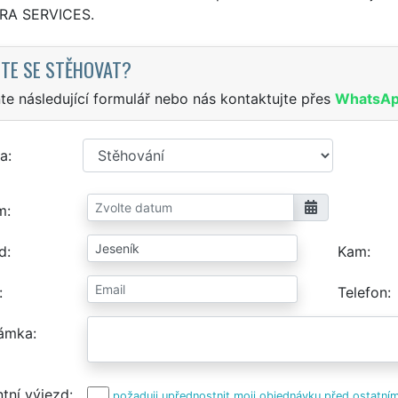
TRA SERVICES.
TE SE STĚHOVAT?
te následující formulář nebo nás kontaktujte přes
WhatsA
a
m
d
Kam
Telefon
ámka
tní výjezd
požaduji upřednostnit moji objednávku před ostatním