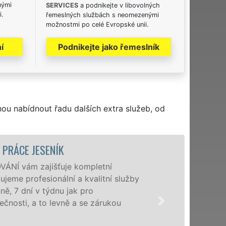
nými
SERVICES
a podnikejte v libovolných
i.
řemeslných službách s neomezenými
možnostmi po celé Evropské unii.
í
Podnikejte jako řemeslník
hou nabídnout řadu dalších extra služeb, od
STĚHOVACÍ SLUŽBA JESENÍK
Poskytujeme stěhovac
speciální stěhovací t
domácnostem i firmám
franchisové sítě EX
NON-STOP včetně vík