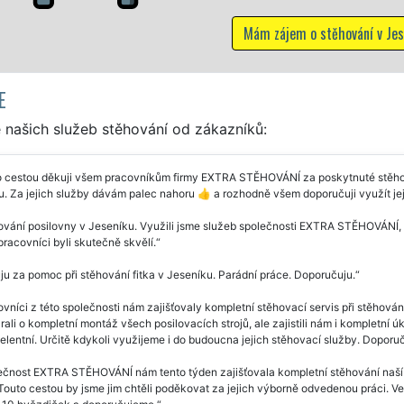
stěhování v Jeseníku
E
 našich služeb stěhování od zákazníků:
 cestou děkuji všem pracovníkům firmy EXTRA STĚHOVÁNÍ za poskytnuté stěhova
. Za jejich služby dávám palec nahoru 👍 a rozhodně všem doporučuji využít jej
vání posilovny v Jeseníku. Využili jsme služeb společnosti EXTRA STĚHOVÁNÍ, a
pracovníci byli skutečně skvělí.
u za pomoc při stěhování fitka v Jeseníku. Parádní práce. Doporučuju.
vníci z této společnosti nám zajišťovaly kompletní stěhovací servis při stěhová
rali o kompletní montáž všech posilovacích strojů, ale zajistili nám i kompletní ú
elentní. Určitě kdykoli využijeme i do budoucna jejich stěhovací služby. Doporu
čnost EXTRA STĚHOVÁNÍ nám tento týden zajišťovala kompletní stěhování naší pos
 Touto cestou by jsme jim chtěli poděkovat za jejich výborně odvedenou práci. Ve