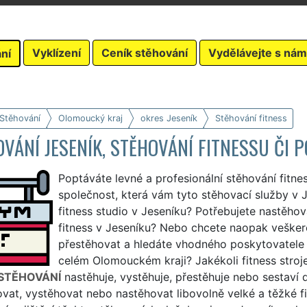
Vyklízení
Ceník stěhování
Vydělávejte s nám
ní
 Stěhování
Olomoucký kraj
okres Jeseník
Stěhování fitness
VÁNÍ JESENÍK, STĚHOVÁNÍ FITNESSU ČI 
Poptáváte levné a profesionální stěhování fitne
společnost, která vám tyto stěhovací služby v Je
fitness studio v Jeseníku? Potřebujete nastěho
fitness v Jeseníku? Nebo chcete naopak veškeré
přestěhovat a hledáte vhodného poskytovatele 
celém Olomouckém kraji? Jakékoli fitness stroj
STĚHOVÁNÍ
nastěhuje, vystěhuje, přestěhuje nebo sestaví 
vat, vystěhovat nebo nastěhovat libovolně velké a těžké fi