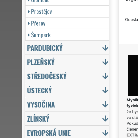
Prostějov
Odeslá
Přerov
Šumperk
PARDUBICKÝ
PLZEŇSKÝ
STŘEDOČESKÝ
ÚSTECKÝ
Myslít
VYSOČINA
fyzic
že bys
ZLÍNSKÝ
ve stě
Pokud 
člene
EVROPSKÁ UNIE
EXTR