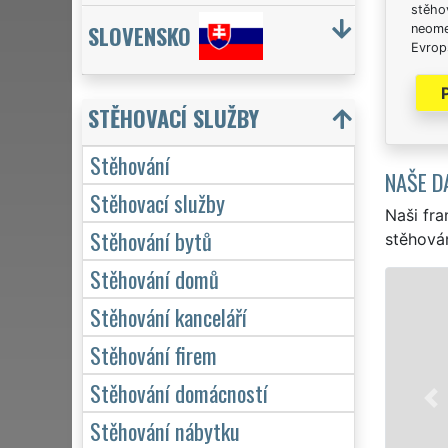
stěhov
SLOVENSKO
neome
Evrops
STĚHOVACÍ SLUŽBY
Stěhování
NAŠE D
Stěhovací služby
Naši fra
Stěhování bytů
stěhován
Stěhování domů
STĚHOVÁNÍ JESENÍK -
Stěhování kanceláří
Naše franchisová síť 
Stěhování firem
stěhovací servis v Jese
stěhování NON-STOP 24
Stěhování domácností
domácnosti, tak pro ob
Stěhování nábytku
kvalitně odvedené prá