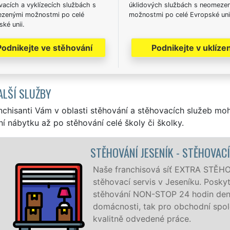
acích a vyklízecích službách s
úklidových službách s neomeze
zenými možnostmi po celé
možnostmi po celé Evropské uni
ké unii.
Podnikejte ve stěhování
Podnikejte v uklízen
ALŠÍ SLUŽBY
nchisanti Vám v oblasti stěhování a stěhovacích služeb mo
í nábytku až po stěhování celé školy či školky.
 STĚHOVACÍ PRÁCE JESENÍK
EXTRA STĚHOVÁNÍ vám zajišťuje kompletní
níku. Poskytujeme profesionální a kvalitní služby
 hodin denně, 7 dní v týdnu jak pro
chodní společnosti, a to levně a se zárukou
ce.