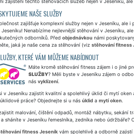
í zajištění těchto stěhovacích služeb nejen v Jeseníku, ale 
SKYTUJEME NAŠE SLUŽBY
lečnost zajišťuje komplexní služby nejen v Jeseníku, ale i 
Jeseníku! Nenabízíme nejlevnější stěhování v Jeseníku, ale 
skutečných odborníků. Před
objednávkou
námi poskytovanýc
ěte, jaká je naše cena za stěhování (viz
stěhování fitness
SLUŽBY, KTERÉ VÁM MŮŽEME NABÍDNOUT
Máte kromě stěhování fitness zájem i o jiné pr
SLUŽBY
? Měli byste v Jeseníku zájem o odbor
nás
vyklízení
.
si v Jeseníku zajistit kvalitní a spolehlivý úklid či mytí oke
 úklidové práce? Objednejte si u nás
úklid
a
mytí oken
.
ajistit malování, čištění odpadů, montáž nábytku, sekání tr
a sháníte v Jeseníku řemeslníka, zedníka nebo údržbáře? 
stěhování fitness Jeseník
vám spolehlivě a odborně zajistí