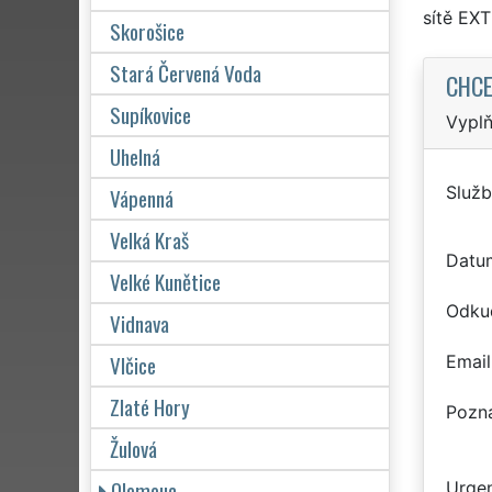
sítě EX
Skorošice
Stará Červená Voda
CHCE
Supíkovice
Vyplň
Uhelná
Služb
Vápenná
Velká Kraš
Datu
Velké Kunětice
Odku
Vidnava
Vlčice
Email
Zlaté Hory
Pozn
Žulová
Olomouc
Urgen