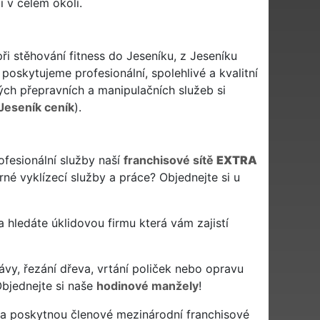
i v celém okolí.
při stěhování fitness do Jeseníku, z Jeseníku
poskytujeme profesionální, spolehlivé a kvalitní
h přepravních a manipulačních služeb si
 Jeseník ceník
).
ofesionální služby naší
franchisové sítě
EXTRA
né vyklízecí služby a práce? Objednejte si u
n a hledáte úklidovou firmu která vám zajistí
ávy, řezání dřeva, vrtání poliček nebo opravu
Objednejte si naše
hodinové manžely
!
 a poskytnou členové mezinárodní franchisové