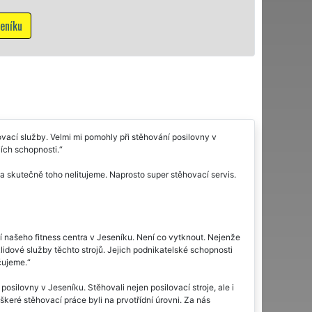
Mám zájem o stěhova
cí služby. Velmi mi pomohly při stěhování posilovny v
ích schopnosti.
 skutečně toho nelitujeme. Naprosto super stěhovací servis.
ní našeho fitness centra v Jeseníku. Není co vytknout. Nejenže
klidové služby těchto strojů. Jejich podnikatelské schopnosti
čujeme.
ilovny v Jeseníku. Stěhovali nejen posilovací stroje, ale i
škeré stěhovací práce byli na prvotřídní úrovni. Za nás