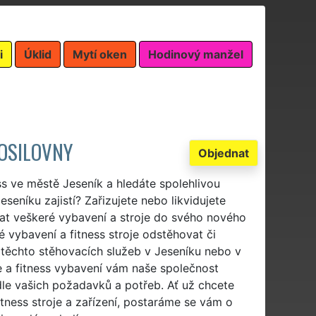
i
Úklid
Mytí oken
Hodinový manžel
POSILOVNY
Objednat
ss ve městě Jeseník a hledáte spolehlivou
seníku zajistí? Zařizujete nebo likvidujete
vat veškeré vybavení a stroje do svého nového
 vybavení a fitness stroje odstěhovat či
těchto stěhovacích služeb v Jeseníku nebo v
e a fitness vybavení vám naše společnost
dle vašich požadavků a potřeb. Ať už chcete
tness stroje a zařízení, postaráme se vám o