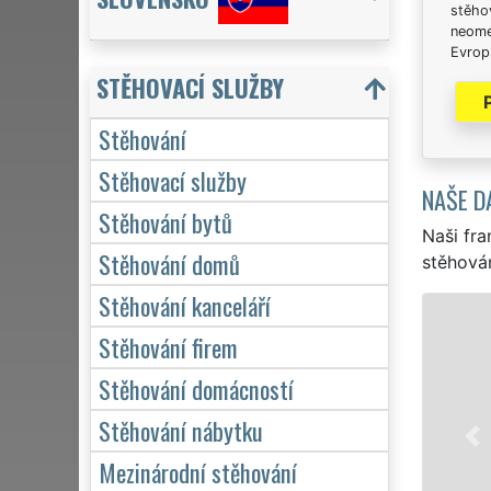
stěhov
neome
Evrops
STĚHOVACÍ SLUŽBY
Stěhování
Stěhovací služby
NAŠE D
Stěhování bytů
Naši fra
Stěhování domů
stěhován
Stěhování kanceláří
Stěhování firem
Stěhování domácností
Stěhování nábytku
Mezinárodní stěhování