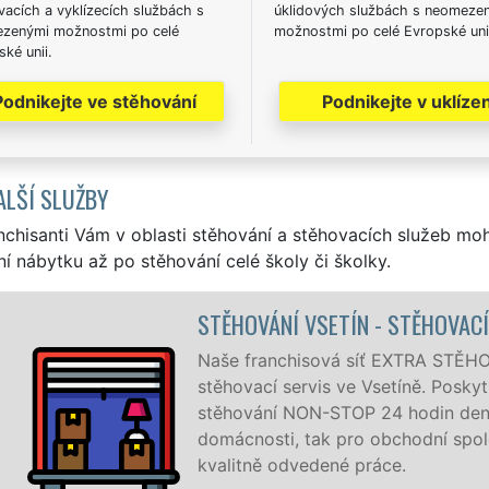
acích a vyklízecích službách s
úklidových službách s neomeze
zenými možnostmi po celé
možnostmi po celé Evropské uni
ké unii.
Podnikejte ve stěhování
Podnikejte v uklízen
ALŠÍ SLUŽBY
nchisanti Vám v oblasti stěhování a stěhovacích služeb mo
í nábytku až po stěhování celé školy či školky.
STĚHOVÁNÍ VSETÍN - STĚHOVACÍ PRÁCE 
Naše franchisová síť EXTRA STĚHOVÁNÍ vám 
stěhovací servis ve Vsetíně. Poskytujeme pro
stěhování NON-STOP 24 hodin denně, 7 dní 
domácnosti, tak pro obchodní společnosti, 
kvalitně odvedené práce.