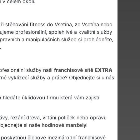
i v celém okolí.
ři stěhování fitness do Vsetína, ze Vsetína nebo
jeme profesionální, spolehlivé a kvalitní služby
avních a manipulačních služeb si prohlédněte,
.
ofesionální služby naší
franchisové sítě
EXTRA
né vyklízecí služby a práce? Objednejte si u nás
n a hledáte úklidovou firmu která vám zajistí
ávy, řezání dřeva, vrtání poliček nebo opravu
bjednejte si naše
hodinové manžely
!
a poskytnou členové mezinárodní franchisové