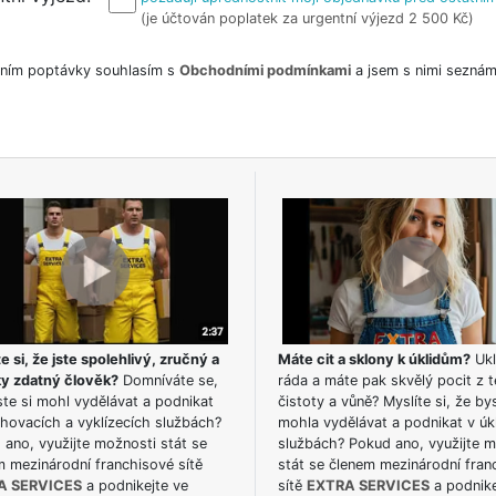
(je účtován poplatek za urgentní výjezd 2 500 Kč)
ním poptávky souhlasím s
Obchodními podmínkami
a jsem s nimi seznám
e si, že jste spolehlivý, zručný a
Máte cit a sklony k úklidům?
Ukl
ky zdatný člověk?
Domníváte se,
ráda a máte pak skvělý pocit z t
te si mohl vydělávat a podnikat
čistoty a vůně? Myslíte si, že by
hovacích a vyklízecích službách?
mohla vydělávat a podnikat v úk
ano, využijte možnosti stát se
službách? Pokud ano, využijte 
m mezinárodní franchisové sítě
stát se členem mezinárodní fran
A SERVICES
a podnikejte ve
sítě
EXTRA SERVICES
a podnike