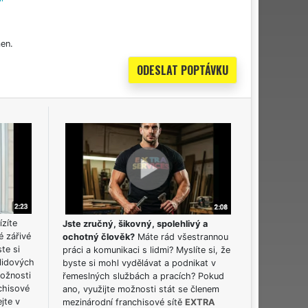
en.
ízíte
Jste zručný, šikovný, spolehlivý a
é zářivé
ochotný člověk?
Máte rád všestrannou
ste si
práci a komunikaci s lidmi? Myslíte si, že
lidových
byste si mohl vydělávat a podnikat v
možnosti
řemeslných službách a pracích? Pokud
chisové
ano, využijte možnosti stát se členem
jte v
mezinárodní franchisové sítě
EXTRA