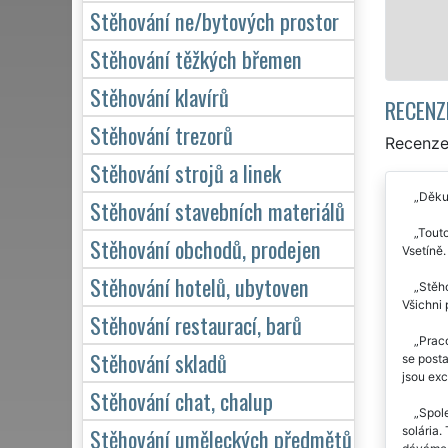
Stěhování ne/bytových prostor
Stěhování těžkých břemen
Stěhování klavírů
RECENZ
Stěhování trezorů
Recenze
Stěhování strojů a linek
Děkuj
Stěhování stavebních materiálů
Touto
Stěhování obchodů, prodejen
Vsetíně.
Stěhování hotelů, ubytoven
Stěho
Všichni 
Stěhování restaurací, barů
Praco
Stěhování skladů
se posta
jsou exc
Stěhování chat, chalup
Spole
Stěhování uměleckých předmětů
solária.