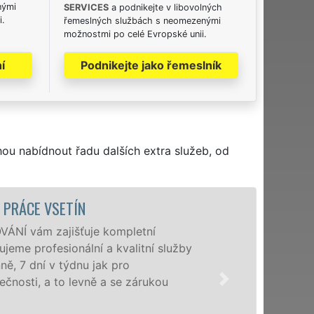
nými
SERVICES
a podnikejte v libovolných
i.
řemeslných službách s neomezenými
možnostmi po celé Evropské unii.
í
Podnikejte jako řemeslník
hou nabídnout řadu dalších extra služeb, od
VSETÍN
zajišťuje kompletní
fesionální a kvalitní služby
v týdnu jak pro
a to levně a se zárukou