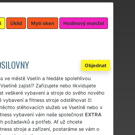
i
Úklid
Mytí oken
Hodinový manžel
OSILOVNY
Objednat
ss ve městě Vsetín a hledáte spolehlivou
setíně zajistí? Zařizujete nebo likvidujete
vat veškeré vybavení a stroje do svého nového
 vybavení a fitness stroje odstěhovat či
těchto stěhovacích služeb ve Vsetíně nebo v
 fitness vybavení vám naše společnost
EXTRA
ich požadavků a potřeb. Ať už chcete
tness stroje a zařízení, postaráme se vám o