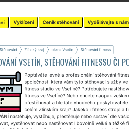
Vyklízení
Ceník stěhování
Vydělávejte s nám
ní
 Stěhování
Zlínský kraj
okres Vsetín
Stěhování fitness
VÁNÍ VSETÍN, STĚHOVÁNÍ FITNESSU ČI P
Poptáváte levné a profesionální stěhování fitne
společnost, která vám tyto stěhovací služby ve V
fitness studio ve Vsetíně? Potřebujete nastěho
fitness ve Vsetíně? Nebo chcete naopak veškeré
přestěhovat a hledáte vhodného poskytovatele 
celém Zlínském kraji? Jakékoli fitness stroje a
ÁNÍ
nastěhuje, vystěhuje, přestěhuje nebo sestaví dle vaš
vat, vystěhovat nebo nastěhovat libovolně velké a těžké fi