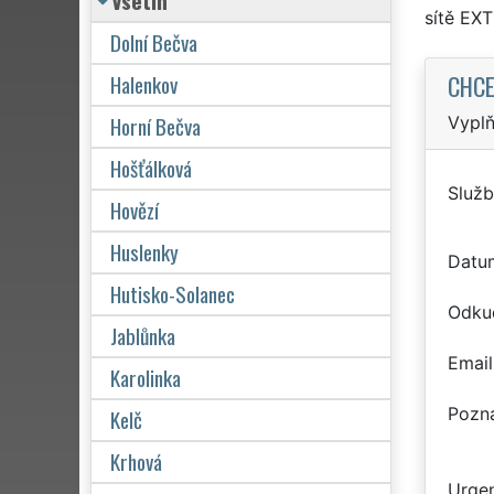
Vsetín
sítě EX
Dolní Bečva
CHCE
Halenkov
Horní Bečva
Vyplň
Hošťálková
Služb
Hovězí
Huslenky
Datu
Hutisko-Solanec
Odku
Jablůnka
Email
Karolinka
Pozn
Kelč
Krhová
Urgen