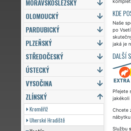
MORAVSKOSLEZSKÝ
kompletn
KDE PO
OLOMOUCKÝ
Naše spo
PARDUBICKÝ
po Vsetí
skutečn
PLZEŇSKÝ
jaká je 
DALŠÍ 
STŘEDOČESKÝ
ÚSTECKÝ
VYSOČINA
Přejete 
ZLÍNSKÝ
jakékoli
Kroměříž
Chcete z
nábytku 
Uherské Hradiště
Službu