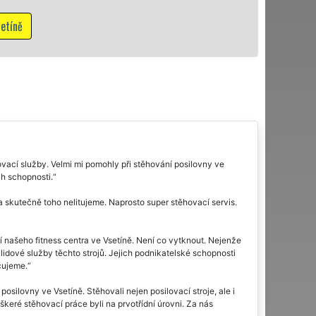
cí služby. Velmi mi pomohly při stěhování posilovny ve
ch schopnosti.
 skutečně toho nelitujeme. Naprosto super stěhovací servis.
í našeho fitness centra ve Vsetíně. Není co vytknout. Nejenže
klidové služby těchto strojů. Jejich podnikatelské schopnosti
čujeme.
ilovny ve Vsetíně. Stěhovali nejen posilovací stroje, ale i
škeré stěhovací práce byli na prvotřídní úrovni. Za nás