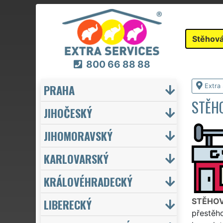
Stěhová
800 66 88 88
PRAHA
Extra
STĚHO
JIHOČESKÝ
JIHOMORAVSKÝ
KARLOVARSKÝ
KRÁLOVÉHRADECKÝ
LIBERECKÝ
STĚHOV
přestěho