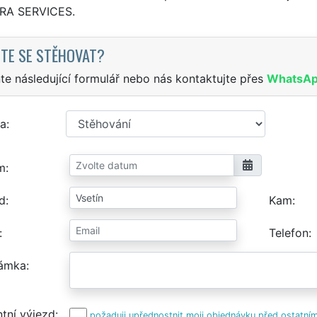
TRA SERVICES.
TE SE STĚHOVAT?
te následující formulář nebo nás kontaktujte přes
WhatsA
a
m
d
Kam
Telefon
ámka
tní výjezd
požaduji upřednostnit moji objednávku před ostatním