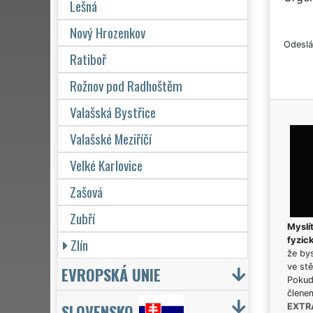
Lešná
Nový Hrozenkov
Odeslá
Ratiboř
Rožnov pod Radhoštěm
Valašská Bystřice
Valašské Meziříčí
Velké Karlovice
Zašová
Zubří
Myslít
Zlín
fyzic
že bys
ve stě
EVROPSKÁ UNIE
Pokud 
člene
SLOVENSKO
EXTR