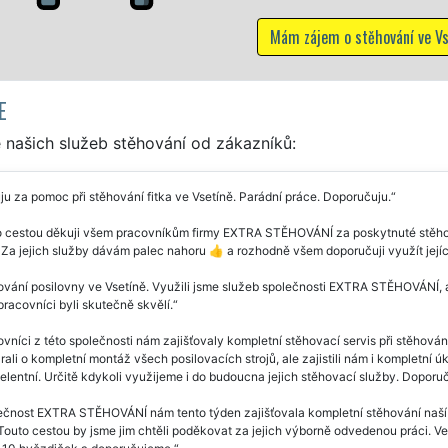
Mám zájem o stěhování ve Vsetíně
E
 našich služeb stěhování od zákazníků:
u za pomoc při stěhování fitka ve Vsetíně. Parádní práce. Doporučuju.
 cestou děkuji všem pracovníkům firmy EXTRA STĚHOVÁNÍ za poskytnuté stěhova
 Za jejich služby dávám palec nahoru 👍 a rozhodně všem doporučuji využít její
vání posilovny ve Vsetíně. Využili jsme služeb společnosti EXTRA STĚHOVÁNÍ, a
pracovníci byli skutečně skvělí.
vníci z této společnosti nám zajišťovaly kompletní stěhovací servis při stěhován
rali o kompletní montáž všech posilovacích strojů, ale zajistili nám i kompletní ú
elentní. Určitě kdykoli využijeme i do budoucna jejich stěhovací služby. Doporu
čnost EXTRA STĚHOVÁNÍ nám tento týden zajišťovala kompletní stěhování naší pos
 Touto cestou by jsme jim chtěli poděkovat za jejich výborně odvedenou práci. Ve