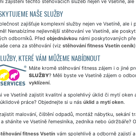
í zajištění těchto stěhovacích služeb nejen ve Vsetíně, ale 
SKYTUJEME NAŠE SLUŽBY
lečnost zajišťuje komplexní služby nejen ve Vsetíně, ale i p
ně! Nenabízíme nejlevnější stěhování ve Vsetíně, ale poskytu
ých odborníků. Před
objednávkou
námi poskytovaných přepr
naše cena za stěhování (viz
stěhování fitness Vsetín ceník
)
SLUŽBY, KTERÉ VÁM MŮŽEME NABÍDNOUT
Máte kromě stěhování fitness zájem i o jiné pr
SLUŽBY
? Měli byste ve Vsetíně zájem o odbor
vyklízení
.
si ve Vsetíně zajistit kvalitní a spolehlivý úklid či mytí oke
 úklidové práce? Objednejte si u nás
úklid
a
mytí oken
.
ajistit malování, čištění odpadů, montáž nábytku, sekání tr
a sháníte ve Vsetíně řemeslníka, zedníka nebo údržbáře? O
stěhování fitness Vsetín
vám spolehlivě a odborně zajistí 