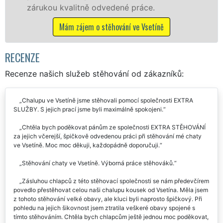
ráce.
Nabízíme stěhovací služby NO
včetně víkendů a svátků bez pří
e Vsetíně
Mám zájem o stěhovací služby v
RECENZE
Recenze našich služeb stěhování od zákazníků:
Chalupu ve Vsetíně jsme stěhovali pomocí společnosti EXTRA
SLUŽBY. S jejich prací jsme byli maximálně spokojeni.
Chtěla bych poděkovat pánům ze společnosti EXTRA STĚHOVÁNÍ
za jejich včerejší, špičkově odvedenou práci při stěhování mé chaty
ve Vsetíně. Moc moc děkuji, každopádně doporučuji.
Stěhování chaty ve Vsetíně. Výborná práce stěhováků.
Zásluhou chlapců z této stěhovací společnosti se nám předevčírem
povedlo přestěhovat celou naši chalupu kousek od Vsetína. Měla jsem
z tohoto stěhování velké obavy, ale kluci byli naprosto špičkový. Při
pohledu na jejich šikovnost jsem ztratila veškeré obavy spojené s