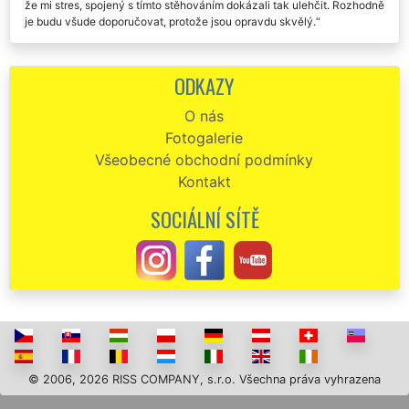
tímto stěhováním. Chtěla bych chlapcům ještě jednou moc poděkovat,
že mi stres, spojený s tímto stěhováním dokázali tak ulehčit. Rozhodně
je budu všude doporučovat, protože jsou opravdu skvělý.
V neděli jsme zazimovaly a přestěhovali chatu ve Vsetíně. Pánům
ze společnosti extra by jsem chtěla poděkovat za jejich včasný
ODKAZY
příjezd, profesionální přístup, a hlavně za špičkovou cenu za kterou
nás přestěhovali. Děkuju. Děkuju. Děkuju.
O nás
Fotogalerie
Objednání stěhování chaty ve Vsetíně přes webový objednávkový
formulář bylo velmi jednoduché a rychlé. Technici se mi ozvali během
Všeobecné obchodní podmínky
0,5 hod. Samotné stěhování chaty proběhlo naprosto perfektně. Děkuji
Kontakt
a doporučuji.
SOCIÁLNÍ SÍTĚ
Společnost EXTRA STĚHOVÁNÍ nám zajišťovala vystěhování nově
zakoupené zemědělské usedlosti ve Vsetíně. Profesionální a vřelý
přístup všech zaměstnanců této společnosti bych ohodnotil na
výbornou.
© 2006, 2026 RISS COMPANY, s.r.o. Všechna práva vyhrazena