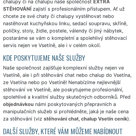
chalupy či na chalupu naše společnost
EXTRA
STĚHOVÁNÍ
zajistí s profesionálním přístupem. Ať už
chcete ze své chaty či chalupy vystěhovat nebo
nastěhovat kuchyňskou linku, sedací soupravu, skříně,
poličky, stoly, židle, postele, válendy či jiný nábytek,
postaráme se vám o kompletní a spolehlivý stěhovací
servis nejen ve Vsetíně, ale i v celém okolí.
KDE POSKYTUJEME NAŠE SLUŽBY
Naše společnost zajišťuje komplexní služby nejen ve
Vsetíně, ale i při stěhování chat nebo chalup do Vsetína,
ze Vsetína nebo po Vsetíně! Nenabízíme nejlevnější
stěhování ve Vsetíně, ale poskytujeme profesionální,
spolehlivé a kvalitní služby skutečných odborníků. Před
objednávkou
námi poskytovaných přepravních a
manipulačních služeb si prohlédněte, jaká je naše cena
za stěhování (viz
stěhování chat, chalup Vsetín ceník
).
DALŠÍ SLUŽBY, KTERÉ VÁM MŮŽEME NABÍDNOUT