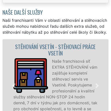
NAŠE DALŠÍ SLUŽBY
Naši franchisanti Vám v oblasti stěhování a stěhovacích
služeb mohou nabídnout řadu dalších extra služeb, od
stěhování nábytku až po stěhování celé školy či školky.
HOVACÍ PRÁCE
STĚHOVACÍ SLUŽBA VSETÍN 
FIRMA VSETÍN
nchisová síť
Poskyt
STĚHOVÁNÍ vám
stěhov
e kompletní
Vsetín
í servis ve
úrovni 
. Poskytujeme
stěhov
nální a kvalitní
techni
 24 hodin
služby zajišťujeme domácnoste
 domácnosti, tak
celém okresu Vsetín se zárukou 
to levně a se
franchisové sítě EXTRA STĚHO