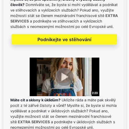
člověk?
Domníváte se, že byste si mohl vydělávat a podnikat
ve stěhovacích a vyklízecích službách? Pokud ano, využijte
možnosti stát se členem mezinárodní franchisové sítě
EXTRA
SERVICES
a podnikejte ve stěhovacích a vyklízecích
službách s neomezenými možnostmi po celé Evropské unii.
Podnikejte ve stěhování
Máte cit a sklony k úklidům?
Uklízíte ráda a máte pak skvělý
pocit z té zářivé čistoty a vůně? Myslíte si, že byste si mohla
vydělávat a podnikat v úklidových službách? Pokud ano,
využijte možnosti stát se členem mezinárodní franchisové
sítě
EXTRA SERVICES
a podnikejte v úklidových službách s
neomezenými možnostmi po celé Evropské unii.