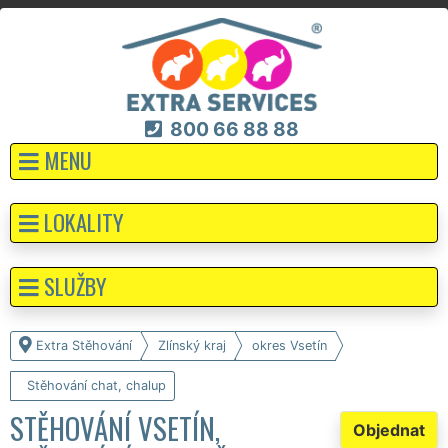
800 66 88 88
MENU
LOKALITY
SLUŽBY
Extra Stěhování
Zlínský kraj
okres Vsetín
Stěhování chat, chalup
STĚHOVÁNÍ VSETÍN,
Objednat