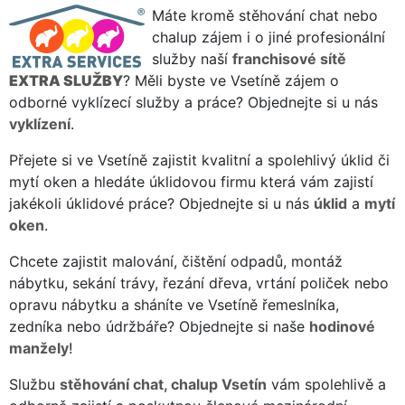
Máte kromě stěhování chat nebo
chalup zájem i o jiné profesionální
služby naší
franchisové sítě
EXTRA SLUŽBY
? Měli byste ve Vsetíně zájem o
odborné vyklízecí služby a práce? Objednejte si u nás
vyklízení
.
Přejete si ve Vsetíně zajistit kvalitní a spolehlivý úklid či
mytí oken a hledáte úklidovou firmu která vám zajistí
jakékoli úklidové práce? Objednejte si u nás
úklid
a
mytí
oken
.
Chcete zajistit malování, čištění odpadů, montáž
nábytku, sekání trávy, řezání dřeva, vrtání poliček nebo
opravu nábytku a sháníte ve Vsetíně řemeslníka,
zedníka nebo údržbáře? Objednejte si naše
hodinové
manžely
!
Službu
stěhování chat, chalup Vsetín
vám spolehlivě a