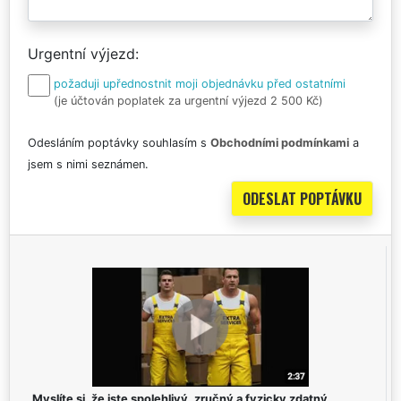
Urgentní výjezd
požaduji upřednostnit moji objednávku před ostatními
(je účtován poplatek za urgentní výjezd 2 500 Kč)
Odesláním poptávky souhlasím s
Obchodními podmínkami
a
jsem s nimi seznámen.
Myslíte si, že jste spolehlivý, zručný a fyzicky zdatný