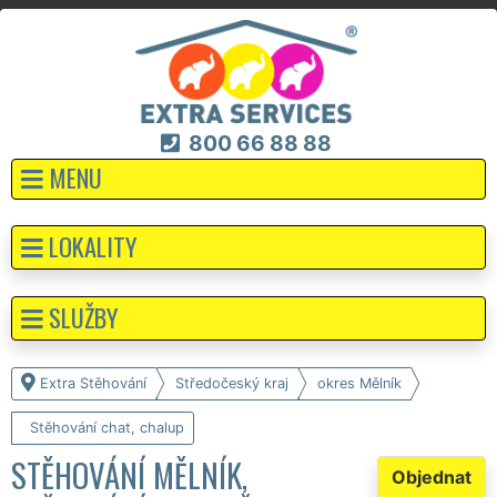
800 66 88 88
MENU
LOKALITY
SLUŽBY
Extra Stěhování
Středočeský kraj
okres Mělník
Stěhování chat, chalup
STĚHOVÁNÍ MĚLNÍK,
Objednat