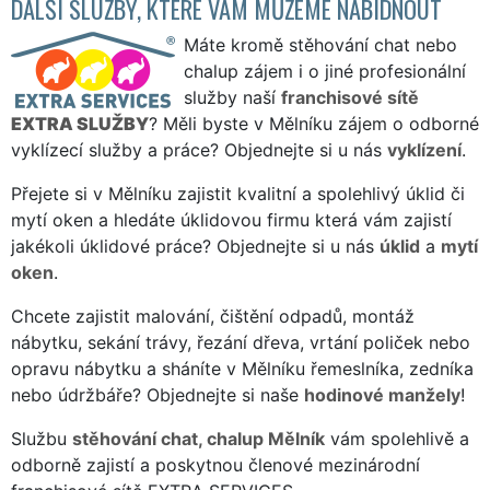
DALŠÍ SLUŽBY, KTERÉ VÁM MŮŽEME NABÍDNOUT
Máte kromě stěhování chat nebo
chalup zájem i o jiné profesionální
služby naší
franchisové sítě
EXTRA SLUŽBY
? Měli byste v Mělníku zájem o odborné
vyklízecí služby a práce? Objednejte si u nás
vyklízení
.
Přejete si v Mělníku zajistit kvalitní a spolehlivý úklid či
mytí oken a hledáte úklidovou firmu která vám zajistí
jakékoli úklidové práce? Objednejte si u nás
úklid
a
mytí
oken
.
Chcete zajistit malování, čištění odpadů, montáž
nábytku, sekání trávy, řezání dřeva, vrtání poliček nebo
opravu nábytku a sháníte v Mělníku řemeslníka, zedníka
nebo údržbáře? Objednejte si naše
hodinové manžely
!
Službu
stěhování chat, chalup Mělník
vám spolehlivě a
odborně zajistí a poskytnou členové mezinárodní