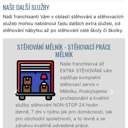
NAŠE DALŠÍ SLUŽBY
Naši franchisanti Vám v oblasti stěhování a stěhovacích
služeb mohou nabídnout řadu dalších extra služeb, od
stěhování nábytku až po stěhování celé školy či školky.
NÍK - STĚHOVACÍ PRÁCE
STĚHOVACÍ SLUŽBA
MĚLNÍK
FIRMA
Naše franchisová síť
EXTRA STĚHOVÁNÍ vám
zajišťuje kompletní
stěhovací servis v
Mělníku. Poskytujeme
profesionální a kvalitní
 NON-STOP 24 hodin
služby zajišťujeme 
nu jak pro domácnosti, tak
celém okresu Mělník 
čnosti, a to levně a se
franchisové sítě EX
odvedené práce.
Nabízíme stěhovací