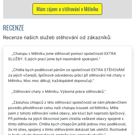
včetně víkendů a svá
o stěhování v Mělníku
Mám zájem o stěho
RECENZE
Recenze našich služeb stěhování od zákazníků:
Chalupu v Mělníku jsme stěhovali pomocí společnosti EXTRA
SLUŽBY. S jejich prací jsme byli maximálně spokojeni.
Chtěla bych poděkovat pánům ze společnosti EXTRA STĚHOVÁNÍ
za jejich včerejší, špičkově odvedenou práci při stěhování mé chaty v
Mělníku. Moc moc děkuji, každopádně doporučuji.
Stěhování chaty v Mělníku. Výborná práce stěhováků.
Zásluhou chlapců z této stěhovací společnosti se nám předevčírem
povedlo přestěhovat celou naši chalupu kousek od Mělníku. Měla
jsem z tohoto stěhování velké obavy, ale kluci byli naprosto špičkový.
Při pohledu na jejich šikovnost jsem ztratila veškeré obavy spojené s
tímto stěhováním. Chtěla bych chlapcům ještě jednou moc poděkovat,