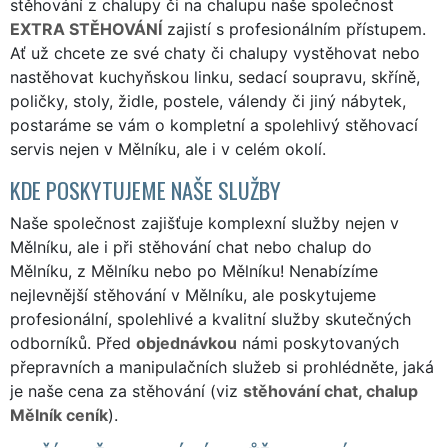
stěhování z chalupy či na chalupu naše společnost
EXTRA STĚHOVÁNÍ
zajistí s profesionálním přístupem.
Ať už chcete ze své chaty či chalupy vystěhovat nebo
nastěhovat kuchyňskou linku, sedací soupravu, skříně,
poličky, stoly, židle, postele, válendy či jiný nábytek,
postaráme se vám o kompletní a spolehlivý stěhovací
servis nejen v Mělníku, ale i v celém okolí.
KDE POSKYTUJEME NAŠE SLUŽBY
Naše společnost zajišťuje komplexní služby nejen v
Mělníku, ale i při stěhování chat nebo chalup do
Mělníku, z Mělníku nebo po Mělníku! Nenabízíme
nejlevnější stěhování v Mělníku, ale poskytujeme
profesionální, spolehlivé a kvalitní služby skutečných
odborníků. Před
objednávkou
námi poskytovaných
přepravních a manipulačních služeb si prohlédněte, jaká
je naše cena za stěhování (viz
stěhování chat, chalup
Mělník ceník
).