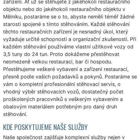
zařízení. Ať už se stěhujete z jakéhokoli restauračního
objektu nebo do jakéhokoli restauračního objektu v
Mělníku, postaráme se o to, abyste neměli téměř žádné
starosti spojené s tímto stěhováním. Každé stěhování
těchto restauračních zařízení je nesnadný úkol, který
vyžaduje určité schopnosti a organizační zkušenosti. Při
každém stěhování používáme vlastní užitkové vozy od
3,5 tuny do 24 tun. Proto dokážeme přestěhovat
neomezeně velkou restauraci, bar či hospodu.
Přestěhujeme veškeré vybavení a zařízení restaurací,
přesně podle vašich požadavků a pokynů. Postaráme se
vám o kompletní profesionální stěhovací servis, o
vhodný výběr stěhovacích vozů, dostatečný počet
proškolených pracovníků s veškerým vybavením a
obalovým materiálem potřebným pro daný druh
stěhování.
KDE POSKYTUJEME NAŠE SLUŽBY
Naše společnost zajišťuje komplexní služby nejen v