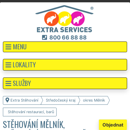
800 66 88 88
MENU
LOKALITY
SLUŽBY
Extra Stěhování
Středočeský kraj
okres Mělník
Stěhování restaurací, barů
STĚHOVÁNÍ MĚLNÍK,
Objednat