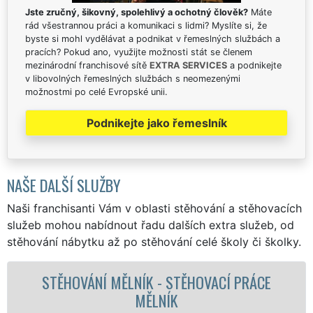
Jste zručný, šikovný, spolehlivý a ochotný člověk?
Máte
rád všestrannou práci a komunikaci s lidmi? Myslíte si, že
byste si mohl vydělávat a podnikat v řemeslných službách a
pracích? Pokud ano, využijte možnosti stát se členem
mezinárodní franchisové sítě
EXTRA SERVICES
a podnikejte
v libovolných řemeslných službách s neomezenými
možnostmi po celé Evropské unii.
Podnikejte jako řemeslník
NAŠE DALŠÍ SLUŽBY
Naši franchisanti Vám v oblasti stěhování a stěhovacích
služeb mohou nabídnout řadu dalších extra služeb, od
stěhování nábytku až po stěhování celé školy či školky.
ACÍ PRÁCE
STĚHOVACÍ SLUŽBA MĚLNÍK - ST
FIRMA MĚLNÍK