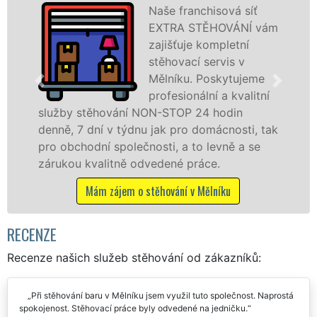
ová síť
Poskytujem
OVÁNÍ vám
stěhovací s
pletní
Mělníku na
vis v
špičkové úr
kytujeme
speciální st
a kvalitní
technikou. 
odin
služby zajišťujeme domácnostem i f
cnosti, tak
celém okresu Mělník se zárukou kval
vně a se
franchisové sítě EXTRA STĚHOVÁNÍ.
.
Nabízíme stěhovací služby NON-ST
včetně víkendů a svátků bez příplatk
íku
Mám zájem o stěhovací služby v Měln
RECENZE
Recenze našich služeb stěhování od zákazníků:
Při stěhování baru v Mělníku jsem využil tuto společnost. Naprostá