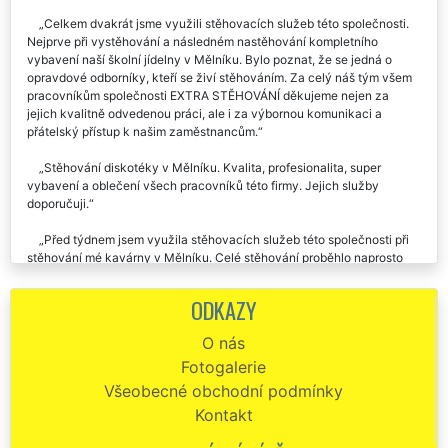
spokojenost. Stěhovací práce byly odvedené na jedničku.
Celkem dvakrát jsme využili stěhovacích služeb této společnosti.
Nejprve při vystěhování a následném nastěhování kompletního
vybavení naší školní jídelny v Mělníku. Bylo poznat, že se jedná o
opravdové odborníky, kteří se živí stěhováním. Za celý náš tým všem
pracovníkům společnosti EXTRA STĚHOVÁNÍ děkujeme nejen za
jejich kvalitně odvedenou práci, ale i za výbornou komunikaci a
přátelský přístup k našim zaměstnancům.
Stěhování diskotéky v Mělníku. Kvalita, profesionalita, super
vybavení a oblečení všech pracovníků této firmy. Jejich služby
doporučuji.
Před týdnem jsem využila stěhovacích služeb této společnosti při
stěhování mé kavárny v Mělníku. Celé stěhování proběhlo naprosto
špičkově.
ODKAZY
Stěhování restaurace v Mělníku. Vynikající komunikace, férová
cena stěhování, velmi kvalitně odvedená práce. Rozhodně
O nás
doporučuji.
Fotogalerie
Tato společnost nám zajišťovala stěhování restaurace v Mělníku.
Všeobecné obchodní podmínky
Pracovníci přijeli na vteřinu přesně a svoji práci odvedli naprosto
Kontakt
dokonalé. Doporučujeme jejich profesionální stěhovací služby.