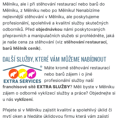
Mělníku, ale i při stěhování restaurací nebo barů do
Mělníku, z Mělníku nebo po Mělníku! Nenabízíme
nejlevnější stěhování v Mělníku, ale poskytujeme
profesionální, spolehlivé a kvalitní služby skutečných
odborníků. Před
objednávkou
námi poskytovaných
přepravních a manipulačních služeb si prohlédněte, jaká
je naše cena za stěhování (viz
stěhování restaurací,
barů Mělník ceník
).
DALŠÍ SLUŽBY, KTERÉ VÁM MŮŽEME NABÍDNOUT
Máte kromě stěhování restaurací
nebo barů zájem i o jiné
profesionální služby naší
franchisové sítě
EXTRA SLUŽBY
? Měli byste v Mělníku
zájem o odborné vyklízecí služby a práce? Objednejte si
u nás
vyklízení
.
Přejete si v Mělníku zajistit kvalitní a spolehlivý úklid či
mytí oken a hledáte úklidovou firmu která vám zajistí