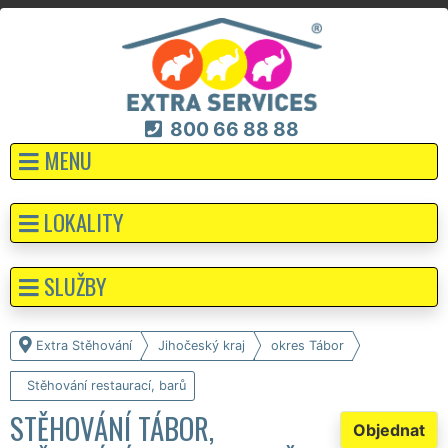
800 66 88 88
MENU
LOKALITY
SLUŽBY
Extra Stěhování
Jihočeský kraj
okres Tábor
Stěhování restaurací, barů
STĚHOVÁNÍ TÁBOR,
Objednat