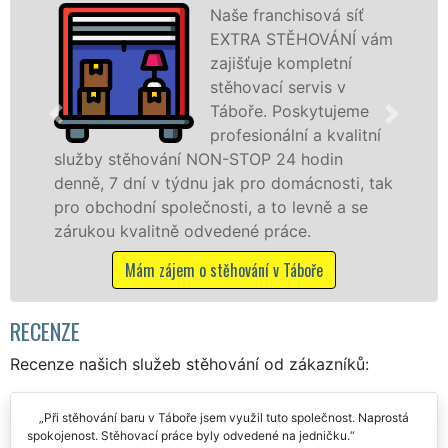
Poskytujeme
vám
stěhovací služby v
Táboře na špičkové
úrovni se speciální
stěhovací
ní
technikou. Tyto
služby zajišťujeme domácnostem i firmám v
tak
celém okresu Tábor se zárukou kvality
franchisové sítě EXTRA STĚHOVÁNÍ.
Nabízíme stěhovací služby NON-STOP
včetně víkendů a svátků bez příplatků.
Mám zájem o stěhovací služby v Táboře
RECENZE
Recenze našich služeb stěhování od zákazníků:
Při stěhování baru v Táboře jsem využil tuto společnost. Naprostá