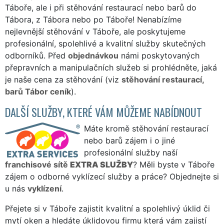
Táboře, ale i při stěhování restaurací nebo barů do
Tábora, z Tábora nebo po Táboře! Nenabízíme
nejlevnější stěhování v Táboře, ale poskytujeme
profesionální, spolehlivé a kvalitní služby skutečných
odborníků. Před
objednávkou
námi poskytovaných
přepravních a manipulačních služeb si prohlédněte, jaká
je naše cena za stěhování (viz
stěhování restaurací,
barů Tábor ceník
).
DALŠÍ SLUŽBY, KTERÉ VÁM MŮŽEME NABÍDNOUT
Máte kromě stěhování restaurací
nebo barů zájem i o jiné
profesionální služby naší
franchisové sítě
EXTRA SLUŽBY
? Měli byste v Táboře
zájem o odborné vyklízecí služby a práce? Objednejte si
u nás
vyklízení
.
Přejete si v Táboře zajistit kvalitní a spolehlivý úklid či
mytí oken a hledáte úklidovou firmu která vám zajistí