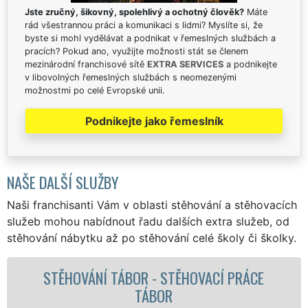
Jste zručný, šikovný, spolehlivý a ochotný člověk?
Máte
rád všestrannou práci a komunikaci s lidmi? Myslíte si, že
byste si mohl vydělávat a podnikat v řemeslných službách a
pracích? Pokud ano, využijte možnosti stát se členem
mezinárodní franchisové sítě
EXTRA SERVICES
a podnikejte
v libovolných řemeslných službách s neomezenými
možnostmi po celé Evropské unii.
Podnikejte jako řemeslník
NAŠE DALŠÍ SLUŽBY
Naši franchisanti Vám v oblasti stěhování a stěhovacích
služeb mohou nabídnout řadu dalších extra služeb, od
stěhování nábytku až po stěhování celé školy či školky.
CE
STĚHOVACÍ SLUŽBA TÁBOR - STĚHOVACÍ
FIRMA TÁBOR