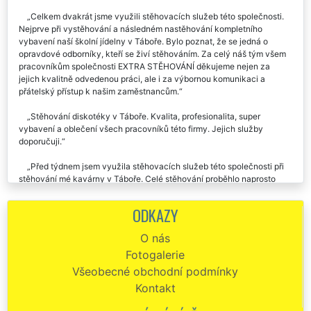
spokojenost. Stěhovací práce byly odvedené na jedničku.
Celkem dvakrát jsme využili stěhovacích služeb této společnosti.
Nejprve při vystěhování a následném nastěhování kompletního
vybavení naší školní jídelny v Táboře. Bylo poznat, že se jedná o
opravdové odborníky, kteří se živí stěhováním. Za celý náš tým všem
pracovníkům společnosti EXTRA STĚHOVÁNÍ děkujeme nejen za
jejich kvalitně odvedenou práci, ale i za výbornou komunikaci a
přátelský přístup k našim zaměstnancům.
Stěhování diskotéky v Táboře. Kvalita, profesionalita, super
vybavení a oblečení všech pracovníků této firmy. Jejich služby
doporučuji.
Před týdnem jsem využila stěhovacích služeb této společnosti při
stěhování mé kavárny v Táboře. Celé stěhování proběhlo naprosto
špičkově.
ODKAZY
Pánové ze společnosti EXTRA STĚHOVÁNÍ my zajistili kompletní
stěhovací servis při přemístění mé restaurační provozovny v Táboře.
O nás
Celý průběh stěhování byl velmi profesionálně nastaven. Postarali se
Fotogalerie
mi i o kompletní demontáž a následnou montáž veškerého nábytku a
restauračního vybavení. Velmi děkuji za jejich pomoc a nadstandartní
Všeobecné obchodní podmínky
ochotu. Doporučuji.
Kontakt