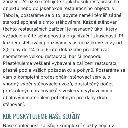
zařízení. Ať už se stěhujete z jakéhokoli restauračního
objektu nebo do jakéhokoli restauračního objektu v
Táboře, postaráme se o to, abyste neměli téměř žádné
starosti spojené s tímto stěhováním. Každé stěhování
těchto restauračních zařízení je nesnadný úkol, který
vyžaduje určité schopnosti a organizační zkušenosti. Při
každém stěhování používáme vlastní užitkové vozy od
3,5 tuny do 24 tun. Proto dokážeme přestěhovat
neomezeně velkou restauraci, bar či hospodu.
Přestěhujeme veškeré vybavení a zařízení restaurací,
přesně podle vašich požadavků a pokynů. Postaráme se
vám o kompletní profesionální stěhovací servis, o
vhodný výběr stěhovacích vozů, dostatečný počet
proškolených pracovníků s veškerým vybavením a
obalovým materiálem potřebným pro daný druh
stěhování.
KDE POSKYTUJEME NAŠE SLUŽBY
Naše společnost zajišťuje komplexní služby nejen v