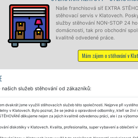
ranchisová síť EXTRA STĚHOVÁNÍ vám zajišťuje kompletní
cí servis v Klatovech. Poskytujeme profesionální a kvalitní
stěhování NON-STOP 24 hodin denně, 7 dní v týdnu jak pr
sti, tak pro obchodní společnosti, a to levně a se záruko
ě odvedené práce.
Mám zájem o stěhování v Klatovech
E
 našich služeb stěhování od zákazníků:
m dvakrát jsme využili stěhovacích služeb této společnosti. Nejprve při vystě
ídelny v Klatovech. Bylo poznat, že se jedná o opravdové odborníky, kteří se ži
TĚHOVÁNÍ děkujeme nejen za jejich kvalitně odvedenou práci, ale i za výborno
vání diskotéky v Klatovech. Kvalita, profesionalita, super vybavení a oblečení v