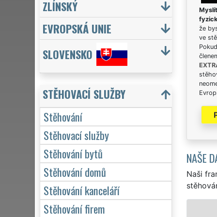
ZLÍNSKÝ
Myslít
fyzic
EVROPSKÁ UNIE
že bys
ve stě
Pokud 
SLOVENSKO
člene
EXTR
stěhov
neome
STĚHOVACÍ SLUŽBY
Evrops
Stěhování
Stěhovací služby
Stěhování bytů
NAŠE D
Stěhování domů
Naši fra
stěhován
Stěhování kanceláří
Stěhování firem
STĚHOVÁ