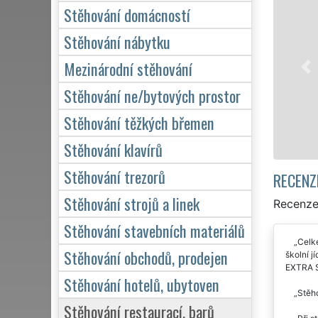
Stěhování domácností
Naše f
stěhova
Stěhování nábytku
služby 
Mezinárodní stěhování
domácno
kvalitn
Stěhování ne/bytových prostor
Stěhování těžkých břemen
Stěhování klavírů
Stěhování trezorů
RECENZ
Stěhování strojů a linek
Recenze
Stěhování stavebních materiálů
Celke
Stěhování obchodů, prodejen
školní j
EXTRA S
Stěhování hotelů, ubytoven
Stěho
Stěhování restaurací, barů