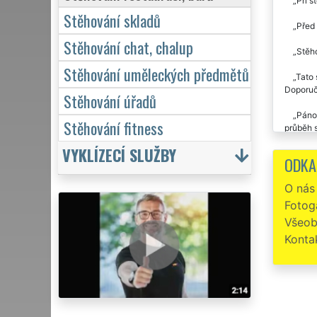
Při s
Stěhování skladů
Před 
Stěhování chat, chalup
Stěho
Stěhování uměleckých předmětů
Tato 
Doporuču
Stěhování úřadů
Pánov
Stěhování fitness
průběh s
vybavení
VYKLÍZECÍ SLUŽBY
ODKA
O nás
Fotoga
Všeob
Konta