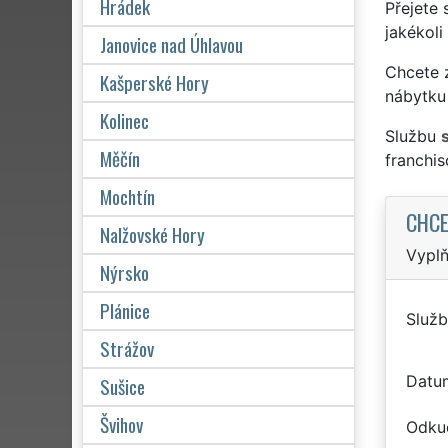
Hrádek
Přejete 
jakékoli
Janovice nad Úhlavou
Chcete z
Kašperské Hory
nábytku 
Kolinec
Službu
Měčín
franchi
Mochtín
CHCE
Nalžovské Hory
Vyplň
Nýrsko
Plánice
Služb
Strážov
Datu
Sušice
Švihov
Odku