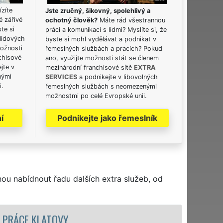
ízíte
Jste zručný, šikovný, spolehlivý a
é zářivé
ochotný člověk?
Máte rád všestrannou
ste si
práci a komunikaci s lidmi? Myslíte si, že
lidových
byste si mohl vydělávat a podnikat v
možnosti
řemeslných službách a pracích? Pokud
chisové
ano, využijte možnosti stát se členem
jte v
mezinárodní franchisové sítě
EXTRA
nými
SERVICES
a podnikejte v libovolných
i.
řemeslných službách s neomezenými
možnostmi po celé Evropské unii.
í
Podnikejte jako řemeslník
hou nabídnout řadu dalších extra služeb, od
STĚHOVACÍ SLU