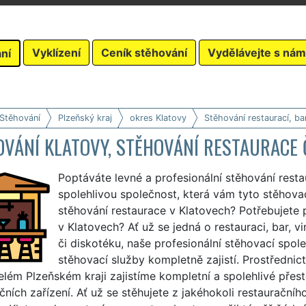
Vyklízení
Ceník stěhování
Vydělávejte s nám
ní
 Stěhování
Plzeňský kraj
okres Klatovy
Stěhování restaurací, ba
VÁNÍ KLATOVY, STĚHOVÁNÍ RESTAURACE 
Poptáváte levné a profesionální stěhování resta
spolehlivou společnost, která vám tyto stěhovací
stěhování restaurace v Klatovech? Potřebujete př
v Klatovech? Ať už se jedná o restauraci, bar, vi
či diskotéku, naše profesionální stěhovací spol
stěhovací služby kompletně zajistí. Prostřednic
lém Plzeňském kraji zajistíme kompletní a spolehlivé přes
čních zařízení. Ať už se stěhujete z jakéhokoli restaurační