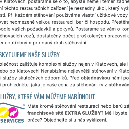
v Klatovech, postaráme se o to, abyste neměli téměř žádné
í těchto restauračních zařízení je nesnadný úkol, který vy
sti. Při každém stěhování používáme vlastní užitkové vozy
vat neomezeně velkou restauraci, bar či hospodu. Přestěhu
podle vašich požadavků a pokynů. Postaráme se vám o kompl
těhovacích vozů, dostatečný počet proškolených pracovní
lem potřebným pro daný druh stěhování.
SKYTUJEME NAŠE SLUŽBY
lečnost zajišťuje komplexní služby nejen v Klatovech, ale i
ebo po Klatovech! Nenabízíme nejlevnější stěhování v Klato
ní služby skutečných odborníků. Před
objednávkou
námi po
i prohlédněte, jaká je naše cena za stěhování (viz
stěhování
SLUŽBY, KTERÉ VÁM MŮŽEME NABÍDNOUT
Máte kromě stěhování restaurací nebo barů záje
franchisové sítě
EXTRA SLUŽBY
? Měli byste
práce? Objednejte si u nás
vyklízení
.