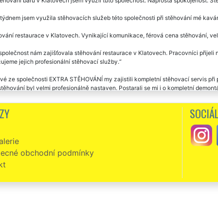
těhování baru v Klatovech jsem využil tuto společnost. Naprostá spokojenost. S
týdnem jsem využila stěhovacích služeb této společnosti při stěhování mé kavá
vání restaurace v Klatovech. Vynikající komunikace, férová cena stěhování, ve
společnost nám zajišťovala stěhování restaurace v Klatovech. Pracovníci přijeli n
jeme jejich profesionální stěhovací služby.
é ze společnosti EXTRA STĚHOVÁNÍ my zajistili kompletní stěhovací servis při 
těhování byl velmi profesionálně nastaven. Postarali se mi i o kompletní demo
. Velmi děkuji za jejich pomoc a nadstandartní ochotu. Doporučuji.
ZY
SOCIÁL
lerie
ecné obchodní podmínky
kt