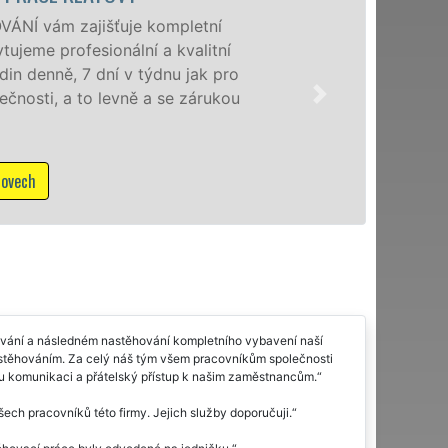
Posky
speciá
o
domác
u
franc
NON-S
M
hování a následném nastěhování kompletního vybavení naší
ví stěhováním. Za celý náš tým všem pracovníkům společnosti
u komunikaci a přátelský přístup k našim zaměstnancům.
šech pracovníků této firmy. Jejich služby doporučuji.