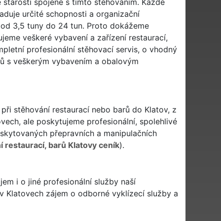
 starosti spojené s tímto stěhováním. Každé
žaduje určité schopnosti a organizační
 od 3,5 tuny do 24 tun. Proto dokážeme
jeme veškeré vybavení a zařízení restaurací,
etní profesionální stěhovací servis, o vhodný
ků s veškerým vybavením a obalovým
 při stěhování restaurací nebo barů do Klatov, z
vech, ale poskytujeme profesionální, spolehlivé
skytovaných přepravních a manipulačních
 restaurací, barů Klatovy ceník
).
m i o jiné profesionální služby naší
 v Klatovech zájem o odborné vyklízecí služby a