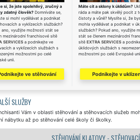
e si, že jste spolehlivý, zručný a
Máte cit a sklony k úklidům?
Ukl
ky zdatný člověk?
Domníváte se,
ráda a máte pak skvělý pocit z t
te si mohl vydělávat a podnikat
čistoty a vůně? Myslíte si, že by
hovacích a vyklízecích službách?
mohla vydělávat a podnikat v úk
ano, využijte možnosti stát se
službách? Pokud ano, využijte 
m mezinárodní franchisové sítě
stát se členem mezinárodní fran
A SERVICES
a podnikejte ve
sítě
EXTRA SERVICES
a podnike
acích a vyklízecích službách s
úklidových službách s neomeze
zenými možnostmi po celé
možnostmi po celé Evropské uni
ké unii.
Podnikejte ve stěhování
Podnikejte v uklízen
ALŠÍ SLUŽBY
nchisanti Vám v oblasti stěhování a stěhovacích služeb mo
í nábytku až po stěhování celé školy či školky.
NÍ KLATOVY - STĚHOVACÍ PRÁCE KLATOVY