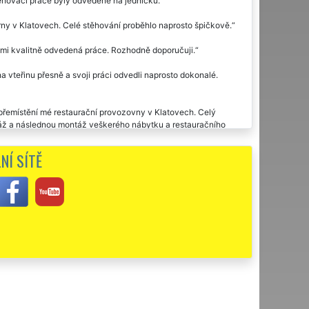
těhovací práce byly odvedené na jedničku.
rny v Klatovech. Celé stěhování proběhlo naprosto špičkově.
lmi kvalitně odvedená práce. Rozhodně doporučuji.
a vteřinu přesně a svoji práci odvedli naprosto dokonalé.
přemístění mé restaurační provozovny v Klatovech. Celý
ntáž a následnou montáž veškerého nábytku a restauračního
NÍ SÍTĚ