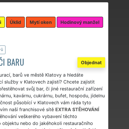
i
Úklid
Mytí oken
Hodinový manžel
rů
ČI BARU
Objednat
urací, barů ve městě Klatovy a hledáte
 služby v Klatovech zajistí? Chcete zajistit
estěhovat svůj bar, či jiné restaurační zařízení
nárnu, kavárnu, cukrárnu, bufet, hospodu, jídelnu
ečnost působící v Klatovech vám ráda tyto
tvím naší franchisové sítě
EXTRA STĚHOVÁNÍ
těhování veškerého vybavení těchto
ho objektu nebo do jakéhokoli restauračního