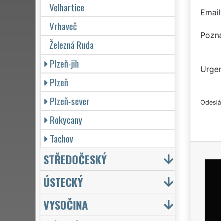
Velhartice
Email
Vrhaveč
Pozn
Železná Ruda
Plzeň-jih
Urgen
Plzeň
Plzeň-sever
Odeslá
Rokycany
Tachov
STŘEDOČESKÝ
ÚSTECKÝ
VYSOČINA