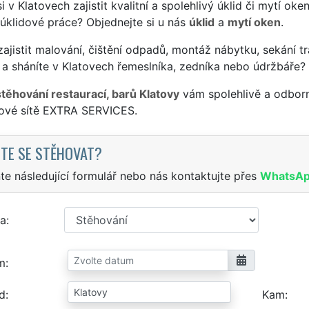
si v Klatovech zajistit kvalitní a spolehlivý úklid či mytí ok
 úklidové práce? Objednejte si u nás
úklid
a
mytí oken
.
ajistit malování, čištění odpadů, montáž nábytku, sekání tr
a sháníte v Klatovech řemeslníka, zedníka nebo údržbáře?
stěhování restaurací, barů Klatovy
vám spolehlivě a odborn
sové sítě EXTRA SERVICES.
TE SE STĚHOVAT?
te následující formulář nebo nás kontaktujte přes
WhatsA
a
m
d
Kam