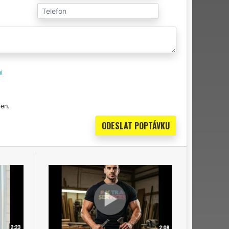
i
en.