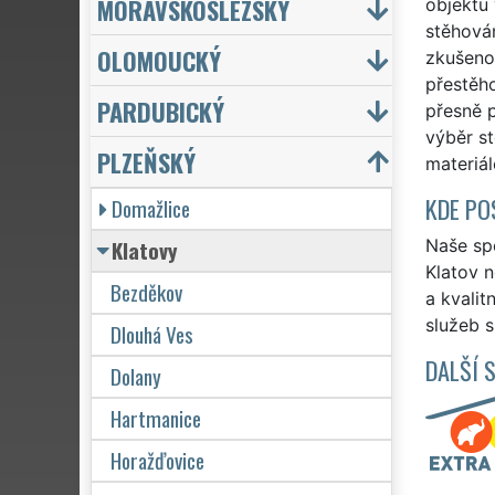
MORAVSKOSLEZSKÝ
objektu 
stěhován
OLOMOUCKÝ
zkušeno
přestěho
PARDUBICKÝ
přesně 
výběr s
PLZEŇSKÝ
materiá
KDE PO
Domažlice
Klatovy
Naše spo
Klatov n
Bezděkov
a kvalit
služeb s
Dlouhá Ves
DALŠÍ 
Dolany
Hartmanice
Horažďovice