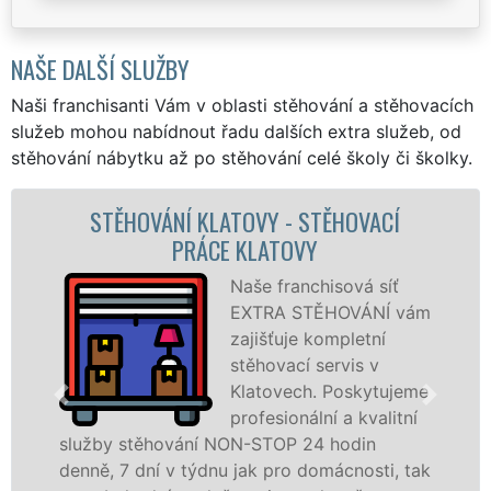
NAŠE DALŠÍ SLUŽBY
Naši franchisanti Vám v oblasti stěhování a stěhovacích
služeb mohou nabídnout řadu dalších extra služeb, od
stěhování nábytku až po stěhování celé školy či školky.
TĚHOVACÍ
STĚHOVACÍ SLUŽBA KLATO
STĚHOVACÍ FIRMA KLAT
hisová síť
Poskytuj
ĚHOVÁNÍ vám
stěhovací
ompletní
Klatovec
servis v
špičkové 
 Poskytujeme
speciální
ní a kvalitní
technikou
 hodin
služby zajišťujeme domácnostem i
omácnosti, tak
celém okresu Klatovy se zárukou k