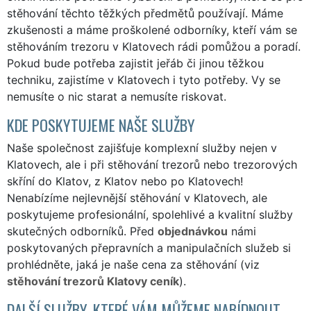
stěhování těchto těžkých předmětů používají. Máme
zkušenosti a máme proškolené odborníky, kteří vám se
stěhováním trezoru v Klatovech rádi pomůžou a poradí.
Pokud bude potřeba zajistit jeřáb či jinou těžkou
techniku, zajistíme v Klatovech i tyto potřeby. Vy se
nemusíte o nic starat a nemusíte riskovat.
KDE POSKYTUJEME NAŠE SLUŽBY
Naše společnost zajišťuje komplexní služby nejen v
Klatovech, ale i při stěhování trezorů nebo trezorových
skříní do Klatov, z Klatov nebo po Klatovech!
Nenabízíme nejlevnější stěhování v Klatovech, ale
poskytujeme profesionální, spolehlivé a kvalitní služby
skutečných odborníků. Před
objednávkou
námi
poskytovaných přepravních a manipulačních služeb si
prohlédněte, jaká je naše cena za stěhování (viz
stěhování trezorů Klatovy ceník
).
DALŠÍ SLUŽBY, KTERÉ VÁM MŮŽEME NABÍDNOUT