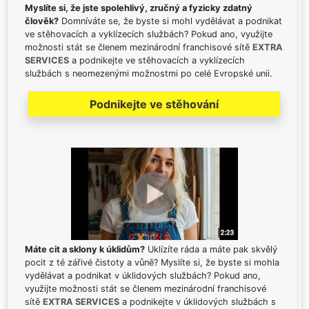
Myslíte si, že jste spolehlivý, zručný a fyzicky zdatný
člověk?
Domníváte se, že byste si mohl vydělávat a podnikat
ve stěhovacích a vyklízecích službách? Pokud ano, využijte
možnosti stát se členem mezinárodní franchisové sítě
EXTRA
SERVICES
a podnikejte ve stěhovacích a vyklízecích
službách s neomezenými možnostmi po celé Evropské unii.
Podnikejte ve stěhování
Máte cit a sklony k úklidům?
Uklízíte ráda a máte pak skvělý
pocit z té zářivé čistoty a vůně? Myslíte si, že byste si mohla
vydělávat a podnikat v úklidových službách? Pokud ano,
využijte možnosti stát se členem mezinárodní franchisové
sítě
EXTRA SERVICES
a podnikejte v úklidových službách s