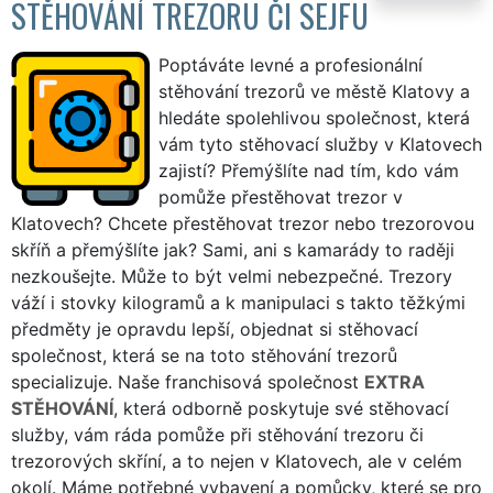
STĚHOVÁNÍ TREZORU ČI SEJFU
Poptáváte levné a profesionální
stěhování trezorů ve městě Klatovy a
hledáte spolehlivou společnost, která
vám tyto stěhovací služby v Klatovech
zajistí? Přemýšlíte nad tím, kdo vám
pomůže přestěhovat trezor v
Klatovech? Chcete přestěhovat trezor nebo trezorovou
skříň a přemýšlíte jak? Sami, ani s kamarády to raději
nezkoušejte. Může to být velmi nebezpečné. Trezory
váží i stovky kilogramů a k manipulaci s takto těžkými
předměty je opravdu lepší, objednat si stěhovací
společnost, která se na toto stěhování trezorů
specializuje. Naše franchisová společnost
EXTRA
STĚHOVÁNÍ
, která odborně poskytuje své stěhovací
služby, vám ráda pomůže při stěhování trezoru či
trezorových skříní, a to nejen v Klatovech, ale v celém
okolí. Máme potřebné vybavení a pomůcky, které se pro