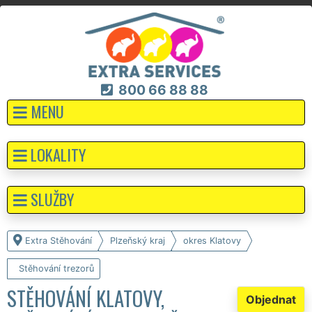
800 66 88 88
MENU
LOKALITY
SLUŽBY
Extra Stěhování
Plzeňský kraj
okres Klatovy
Stěhování trezorů
STĚHOVÁNÍ KLATOVY,
Objednat