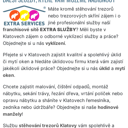
Máte kromě stěhování trezorů
nebo trezorových skříní zájem i o
jiné profesionální služby naší
franchisové sítě
EXTRA SLUŽBY
? Měli byste v
Klatovech zájem o odborné vyklízecí služby a práce?
Objednejte si u nás
vyklízení
.
Přejete si v Klatovech zajistit kvalitní a spolehlivý úklid
či mytí oken a hledáte úklidovou firmu která vám zajistí
jakékoli úklidové práce? Objednejte si u nás
úklid
a
mytí
oken
.
Chcete zajistit malování, čištění odpadů, montáž
nábytku, sekání trávy, řezání dřeva, vrtání poliček nebo
opravu nábytku a sháníte v Klatovech řemeslníka,
zedníka nebo údržbáře? Objednejte si naše
hodinové
manžely
!
Službu
stěhování trezorů Klatovy
vám spolehlivě a