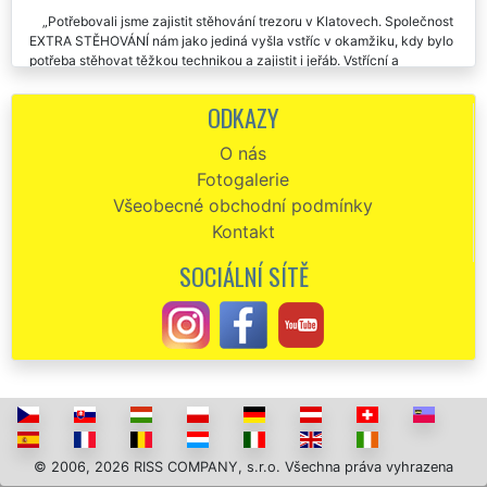
stěhováky z Klatov.
Potřebovali jsme zajistit stěhování trezoru v Klatovech. Společnost
EXTRA STĚHOVÁNÍ nám jako jediná vyšla vstříc v okamžiku, kdy bylo
potřeba stěhovat těžkou technikou a zajistit i jeřáb. Vstřícní a
spolehliví stěhováci. Děkujeme.?
ODKAZY
Profesionální a rychlé jednání při stěhování našeho popeláku. Všem
můžu doporučit.
O nás
Fotogalerie
Všeobecné obchodní podmínky
Kontakt
SOCIÁLNÍ SÍTĚ