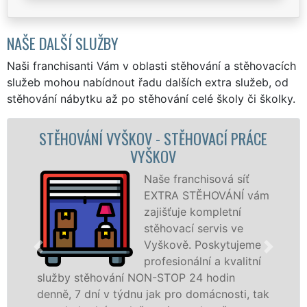
NAŠE DALŠÍ SLUŽBY
Naši franchisanti Vám v oblasti stěhování a stěhovacích
služeb mohou nabídnout řadu dalších extra služeb, od
stěhování nábytku až po stěhování celé školy či školky.
OVACÍ PRÁCE
STĚHOVACÍ SLUŽBA VYŠK
STĚHOVACÍ FIRMA VYŠ
hisová síť
Poskytuj
ĚHOVÁNÍ vám
stěhovací
ompletní
Vyškově 
servis ve
špičkové 
Poskytujeme
speciální
ní a kvalitní
technikou
 hodin
služby zajišťujeme domácnostem i
omácnosti, tak
celém okresu Vyškov se zárukou k