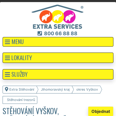
800 66 88 88
MENU
LOKALITY
SLUŽBY
Extra Stěhování
Jihomoravský kraj
okres Vyškov
Stěhování trezorů
STĚHOVÁNÍ VYŠKOV,
Objednat