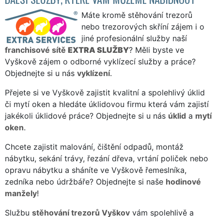
Máte kromě stěhování trezorů
nebo trezorových skříní zájem i o
jiné profesionální služby naší
franchisové sítě
EXTRA SLUŽBY
? Měli byste ve
Vyškově zájem o odborné vyklízecí služby a práce?
Objednejte si u nás
vyklízení
.
Přejete si ve Vyškově zajistit kvalitní a spolehlivý úklid
či mytí oken a hledáte úklidovou firmu která vám zajistí
jakékoli úklidové práce? Objednejte si u nás
úklid
a
mytí
oken
.
Chcete zajistit malování, čištění odpadů, montáž
nábytku, sekání trávy, řezání dřeva, vrtání poliček nebo
opravu nábytku a sháníte ve Vyškově řemeslníka,
zedníka nebo údržbáře? Objednejte si naše
hodinové
manžely
!
Službu
stěhování trezorů Vyškov
vám spolehlivě a