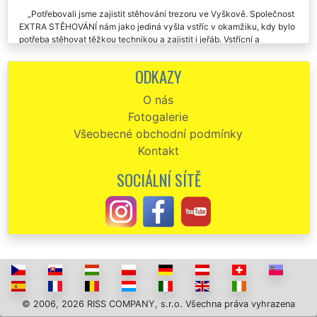
skutečně nechápal. Doporučuji a všude budu doporučovat.
Potřebovali jsme zajistit stěhování trezoru ve Vyškově. Společnost
EXTRA STĚHOVÁNÍ nám jako jediná vyšla vstříc v okamžiku, kdy bylo
potřeba stěhovat těžkou technikou a zajistit i jeřáb. Vstřícní a
spolehliví stěhováci. Děkujeme.?
ODKAZY
Profesionální a rychlé jednání při stěhování našeho popeláku. Všem
můžu doporučit.
O nás
Fotogalerie
Všeobecné obchodní podmínky
Kontakt
SOCIÁLNÍ SÍTĚ