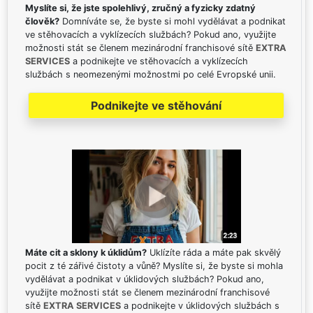
Myslíte si, že jste spolehlivý, zručný a fyzicky zdatný
člověk?
Domníváte se, že byste si mohl vydělávat a podnikat
ve stěhovacích a vyklízecích službách? Pokud ano, využijte
možnosti stát se členem mezinárodní franchisové sítě
EXTRA
SERVICES
a podnikejte ve stěhovacích a vyklízecích
službách s neomezenými možnostmi po celé Evropské unii.
Podnikejte ve stěhování
Máte cit a sklony k úklidům?
Uklízíte ráda a máte pak skvělý
pocit z té zářivé čistoty a vůně? Myslíte si, že byste si mohla
vydělávat a podnikat v úklidových službách? Pokud ano,
využijte možnosti stát se členem mezinárodní franchisové
sítě
EXTRA SERVICES
a podnikejte v úklidových službách s