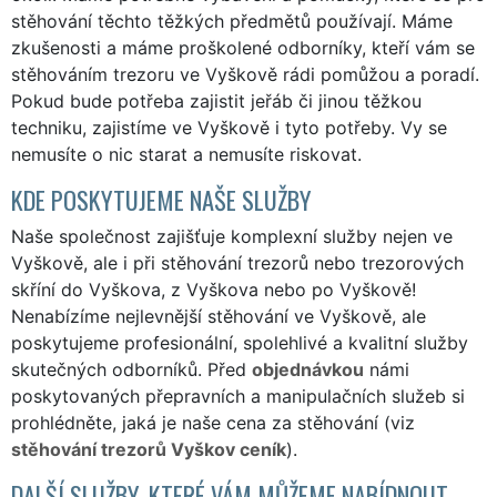
stěhování těchto těžkých předmětů používají. Máme
zkušenosti a máme proškolené odborníky, kteří vám se
stěhováním trezoru ve Vyškově rádi pomůžou a poradí.
Pokud bude potřeba zajistit jeřáb či jinou těžkou
techniku, zajistíme ve Vyškově i tyto potřeby. Vy se
nemusíte o nic starat a nemusíte riskovat.
KDE POSKYTUJEME NAŠE SLUŽBY
Naše společnost zajišťuje komplexní služby nejen ve
Vyškově, ale i při stěhování trezorů nebo trezorových
skříní do Vyškova, z Vyškova nebo po Vyškově!
Nenabízíme nejlevnější stěhování ve Vyškově, ale
poskytujeme profesionální, spolehlivé a kvalitní služby
skutečných odborníků. Před
objednávkou
námi
poskytovaných přepravních a manipulačních služeb si
prohlédněte, jaká je naše cena za stěhování (viz
stěhování trezorů Vyškov ceník
).
DALŠÍ SLUŽBY, KTERÉ VÁM MŮŽEME NABÍDNOUT