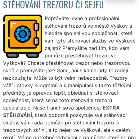
STĚHOVÁNÍ TREZORU ČI SEJFU
Poptáváte levné a profesionální
stěhování trezorů ve městě Vyškov a
hledáte spolehlivou společnost, která
vám tyto stěhovací služby ve Vyškově
zajistí? Přemýšlíte nad tím, kdo vám
pomůže přestěhovat trezor ve
Vyškově? Chcete přestěhovat trezor nebo trezorovou
skříň a přemýšlíte jak? Sami, ani s kamarády to raději
nezkoušejte. Může to být velmi nebezpečné. Trezory
váží i stovky kilogramů a k manipulaci s takto těžkými
předměty je opravdu lepší, objednat si stěhovací
společnost, která se na toto stěhování trezorů
specializuje. Naše franchisová společnost
EXTRA
STĚHOVÁNÍ
, která odborně poskytuje své stěhovací
služby, vám ráda pomůže při stěhování trezoru či
trezorových skříní, a to nejen ve Vyškově, ale v celém
okolí. Máme potřebné vybavení a pomůcky, které se pro