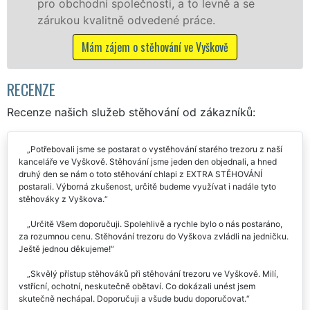
levně a se
franchisové sítě EXTRA STĚHOVÁN
ce.
Nabízíme stěhovací služby NON-
včetně víkendů a svátků bez přípl
yškově
Mám zájem o stěhovací služby ve V
RECENZE
Recenze našich služeb stěhování od zákazníků:
Potřebovali jsme se postarat o vystěhování starého trezoru z naší
kanceláře ve Vyškově. Stěhování jsme jeden den objednali, a hned
druhý den se nám o toto stěhování chlapi z EXTRA STĚHOVÁNÍ
postarali. Výborná zkušenost, určitě budeme využívat i nadále tyto
stěhováky z Vyškova.
Určitě Všem doporučuji. Spolehlivě a rychle bylo o nás postaráno,
za rozumnou cenu. Stěhování trezoru do Vyškova zvládli na jedničku.
Ještě jednou děkujeme!
Skvělý přístup stěhováků při stěhování trezoru ve Vyškově. Milí,
vstřícní, ochotní, neskutečně obětaví. Co dokázali unést jsem