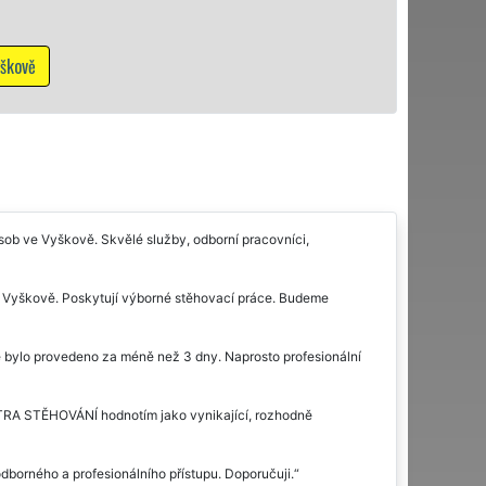
NON-STOP včetn
Mám zájem o s
ob ve Vyškově. Skvělé služby, odborní pracovníci,
 ve Vyškově. Poskytují výborné stěhovací práce. Budeme
ě bylo provedeno za méně než 3 dny. Naprosto profesionální
XTRA STĚHOVÁNÍ hodnotím jako vynikající, rozhodně
odborného a profesionálního přístupu. Doporučuji.