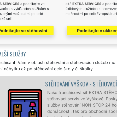
A SERVICES
a podnikejte ve
sítě
EXTRA SERVICES
a podnike
acích a vyklízecích službách s
úklidových službách s neomeze
zenými možnostmi po celé
možnostmi po celé Evropské uni
ké unii.
Podnikejte ve stěhování
Podnikejte v uklízen
ALŠÍ SLUŽBY
nchisanti Vám v oblasti stěhování a stěhovacích služeb mo
í nábytku až po stěhování celé školy či školky.
OV - STĚHOVACÍ PRÁCE VYŠKOV
 síť EXTRA STĚHOVÁNÍ vám zajišťuje kompletní
ve Vyškově. Poskytujeme profesionální a kvalitní
 NON-STOP 24 hodin denně, 7 dní v týdnu jak pro
ro obchodní společnosti, a to levně a se zárukou