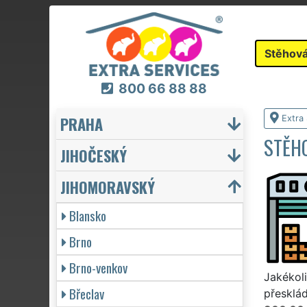
Stěhová
800 66 88 88
PRAHA
Extra
STĚHO
JIHOČESKÝ
JIHOMORAVSKÝ
Blansko
Brno
Brno-venkov
Jakékoli
Břeclav
přesklád