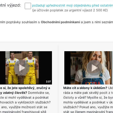
tní výjezd
požaduji upřednostnit moji objednávku před ostatním
(je účtován poplatek za urgentní výjezd 2 500 Kč)
ním poptávky souhlasím s
Obchodními podmínkami
a jsem s nimi seznám
e si, že jste spolehlivý, zručný a
Máte cit a sklony k úklidům?
Ukl
ky zdatný člověk?
Domníváte se,
ráda a máte pak skvělý pocit z t
te si mohl vydělávat a podnikat
čistoty a vůně? Myslíte si, že by
hovacích a vyklízecích službách?
mohla vydělávat a podnikat v úk
ano, využijte možnosti stát se
službách? Pokud ano, využijte 
m mezinárodní franchisové sítě
stát se členem mezinárodní fran