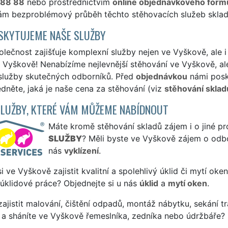
 88 88
nebo prostřednictvím
online objednávkového form
vám bezproblémový průběh těchto stěhovacích služeb skladů
SKYTUJEME NAŠE SLUŽBY
lečnost zajišťuje komplexní služby nejen ve Vyškově, ale 
Vyškově! Nenabízíme nejlevnější stěhování ve Vyškově, ale
 služby skutečných odborníků. Před
objednávkou
námi posk
édněte, jaká je naše cena za stěhování (viz
stěhování sklad
SLUŽBY, KTERÉ VÁM MŮŽEME NABÍDNOUT
Máte kromě stěhování skladů zájem i o jiné pr
SLUŽBY
? Měli byste ve Vyškově zájem o odbo
nás
vyklízení
.
si ve Vyškově zajistit kvalitní a spolehlivý úklid či mytí oke
 úklidové práce? Objednejte si u nás
úklid
a
mytí oken
.
ajistit malování, čištění odpadů, montáž nábytku, sekání tr
 a sháníte ve Vyškově řemeslníka, zedníka nebo údržbáře? 