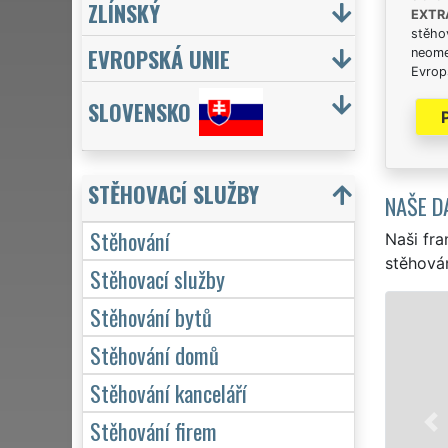
ZLÍNSKÝ
EXTR
stěhov
EVROPSKÁ UNIE
neome
Evrops
SLOVENSKO
STĚHOVACÍ SLUŽBY
NAŠE D
Stěhování
Naši fra
stěhován
Stěhovací služby
Stěhování bytů
STĚHOVÁNÍ VYŠK
Stěhování domů
Naše franchisová
stěhovací servis 
Stěhování kanceláří
služby stěhování
Stěhování firem
domácnosti, tak p