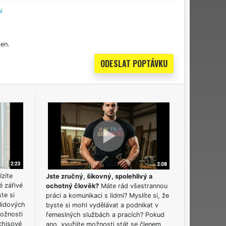
i
en.
ízíte
Jste zručný, šikovný, spolehlivý a
é zářivé
ochotný člověk?
Máte rád všestrannou
ste si
práci a komunikaci s lidmi? Myslíte si, že
lidových
byste si mohl vydělávat a podnikat v
možnosti
řemeslných službách a pracích? Pokud
chisové
ano, využijte možnosti stát se členem