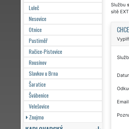
Službu
Luleč
sítě EX
Nesovice
CHCE
Otnice
Vyplň
Pustiměř
Račice-Pístovice
Služb
Rousínov
Slavkov u Brna
Datu
Šaratice
Odku
Švábenice
Email
Velešovice
Pozn
Znojmo