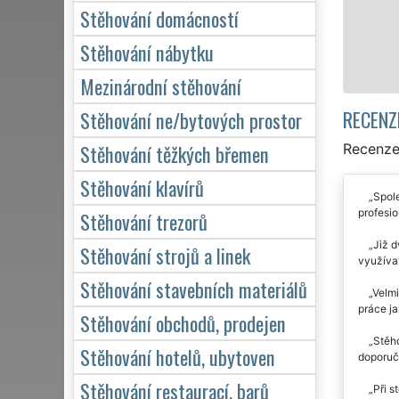
kvalitně odveden
Stěhování domácností
Stěhování nábytku
Mám zá
Mezinárodní stěhování
RECENZ
Stěhování ne/bytových prostor
Stěhování těžkých břemen
Recenze
Stěhování klavírů
Spol
profesio
Stěhování trezorů
Již d
Stěhování strojů a linek
využívat
Stěhování stavebních materiálů
Velmi
práce ja
Stěhování obchodů, prodejen
Stěho
Stěhování hotelů, ubytoven
doporuču
Stěhování restaurací, barů
Při s