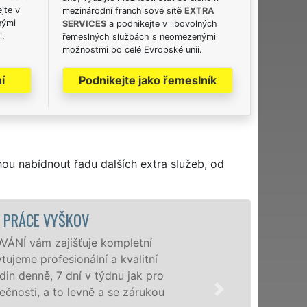
jte v
mezinárodní franchisové sítě
EXTRA
nými
SERVICES
a podnikejte v libovolných
i.
řemeslných službách s neomezenými
možnostmi po celé Evropské unii.
í
Podnikejte jako řemeslník
hou nabídnout řadu dalších extra služeb, od
STĚHOVACÍ SLUŽBA VY
Poskytujeme stě
speciální stěhov
domácnostem i 
franchisové sí