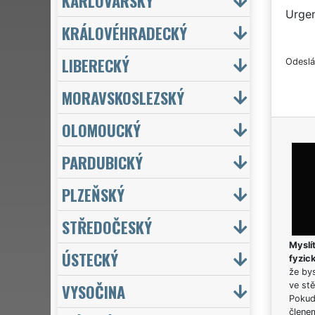
KARLOVARSKÝ
Urgen
KRÁLOVÉHRADECKÝ
LIBERECKÝ
Odeslá
MORAVSKOSLEZSKÝ
OLOMOUCKÝ
PARDUBICKÝ
PLZEŇSKÝ
STŘEDOČESKÝ
Myslít
ÚSTECKÝ
fyzic
že bys
VYSOČINA
ve stě
Pokud 
člene