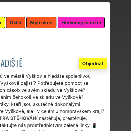
i
Úklid
Mytí oken
Hodinový manžel
LADIŠTĚ
Objednat
dů ve městě Vyškov a hledáte spolehlivou
 Vyškově zajistí? Potřebujete pomoct se
ých zásob ve svém skladu ve Vyškově?
váním čehokoli ve skladu ve Vyškově?
váky, kteří jsou skutečně dokonalými
ve Vyškově, ale i v celém Jihomoravském kraji?
TRA STĚHOVÁNÍ
nastěhuje, přestěhuje,
taktujte nás prostřednictvím zelené linky