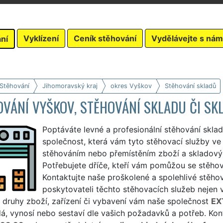
Vyklízení
Ceník stěhování
Vydělávejte s nám
ní
 Stěhování
Jihomoravský kraj
okres Vyškov
Stěhování skladů
VÁNÍ VYŠKOV, STĚHOVÁNÍ SKLADU ČI SK
Poptáváte levné a profesionální stěhování skla
společnost, která vám tyto stěhovací služby ve
stěhováním nebo přemístěním zboží a skladov
Potřebujete dříče, kteří vám pomůžou se stěho
Kontaktujte naše proškolené a spolehlivé stěho
poskytovateli těchto stěhovacích služeb nejen 
 druhy zboží, zařízení či vybavení vám naše společnost
EX
á, vynosí nebo sestaví dle vašich požadavků a potřeb. Kon