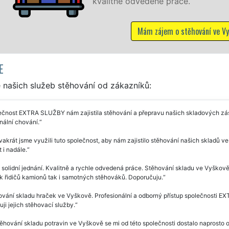
é práce.
jem o stěhování ve Vyškově
E
 našich služeb stěhování od zákazníků:
ečnost EXTRA SLUŽBY nám zajistila stěhování a přepravu našich skladových zás
nální chování.
vakrát jsme využili tuto společnost, aby nám zajistilo stěhování našich skladů
 i nadále.
 solidní jednání. Kvalitně a rychle odvedená práce. Stěhování skladu ve Vyškov
k řidičů kamionů tak i samotných stěhováků. Doporučuju.
vání skladu hraček ve Vyškově. Profesionální a odborný přístup společnosti E
ji jejich stěhovací služby.
těhování skladu potravin ve Vyškově se mi od této společnosti dostalo naprosto 