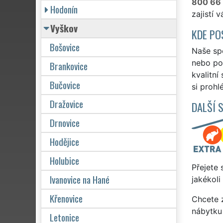
800 66
Hodonín
zajistí 
Vyškov
KDE PO
Bošovice
Naše spo
nebo po 
Brankovice
kvalitní
Bučovice
si prohl
Dražovice
DALŠÍ 
Drnovice
Hodějice
Holubice
Přejete 
Ivanovice na Hané
jakékoli
Křenovice
Chcete z
nábytku
Letonice