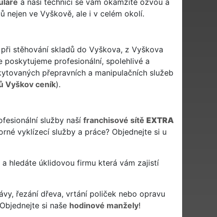
uláře
a naši technici se vám okamžitě ozvou a
 nejen ve Vyškově, ale i v celém okolí.
i při stěhování skladů do Vyškova, z Vyškova
 poskytujeme profesionální, spolehlivé a
ytovaných přepravních a manipulačních služeb
ů Vyškov ceník
).
ofesionální služby naší
franchisové sítě
EXTRA
rné vyklízecí služby a práce? Objednejte si u
n a hledáte úklidovou firmu která vám zajistí
ávy, řezání dřeva, vrtání poliček nebo opravu
Objednejte si naše
hodinové manžely
!